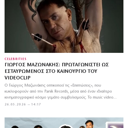
CELEBRITIES
ΓΙΏΡΓΟΣ ΜΑΖΩΝΆΚΗΣ: ΠΡΩΤΑΓΩΝΙΣΤΕΊ ΩΣ
ΕΣΤΑΥΡΩΜΈΝΟΣ ΣΤΟ ΚΑΙΝΟΎΡΓΙΟ ΤΟΥ
VIDEOCLIP
Ο Γιώργος Μαζωνάκης οπτικοποεί τις «Επιπτώσεις», που
κυκλοφορούν από την Panik Records, μέσα από έναν ιδιαίτερο
κινηματογραφικό κόσμο γεμάτο συμβολισμούς. Το music video
«Επιπτώσεις» αφηγείται μία…
26.05.2026 — 14:17