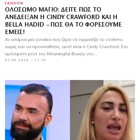
FASHION
ΟΛΌΣΩΜΟ ΜΑΓΙΌ: ΔΕΊΤΕ ΠΏΣ ΤΟ
ΑΝΈΔΕΙΞΑΝ Η CINDY CRAWFORD ΚΑΙ Η
BELLA HADID – ΠΏΣ ΘΑ ΤΟ ΦΟΡΈΣΟΥΜΕ
ΕΜΕΊΣ!
Αν υπάρχει μια γυναίκα που ξέρει να τερματίζει το coolness
χωρίς καν να προσπαθήσει, αυτή είναι η Cindy Crawford. Στο
πρόσφατο post του Meaningful Beauty στο…
07.06.2026 — 11:30