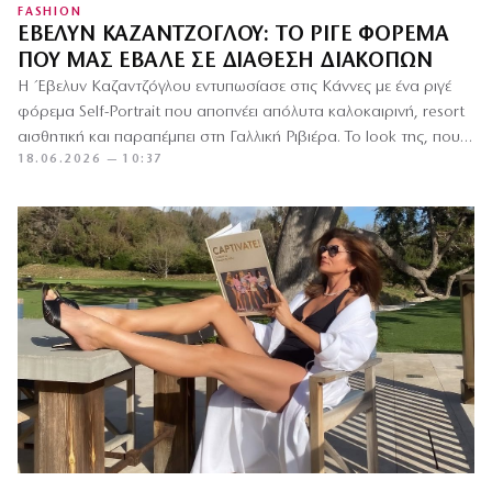
FASHION
ΈΒΕΛΥΝ ΚΑΖΑΝΤΖΌΓΛΟΥ: ΤΟ ΡΙΓΈ ΦΌΡΕΜΑ
ΠΟΥ ΜΑΣ ΈΒΑΛΕ ΣΕ ΔΙΆΘΕΣΗ ΔΙΑΚΟΠΏΝ
Η Έβελυν Καζαντζόγλου εντυπωσίασε στις Κάννες με ένα ριγέ
φόρεμα Self-Portrait που αποπνέει απόλυτα καλοκαιρινή, resort
αισθητική και παραπέμπει στη Γαλλική Ριβιέρα. Το look της, που…
18.06.2026 — 10:37