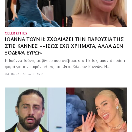
CELEBRITIES
ΙΩΆΝΝΑ ΤΟΎΝΗ: ΣΧΟΛΙΆΖΕΙ ΤΗΝ ΠΑΡΟΥΣΊΑ ΤΗΣ
ΣΤΙΣ ΚΆΝΝΕΣ – «ΊΣΩΣ ΈΧΩ ΧΡΉΜΑΤΑ, ΑΛΛΆ ΔΕΝ
ΞΌΔΕΨΑ ΕΥΡΏ»
Η Ιωάννα Τούνη, με βίντεο που ανέβασε στο Tik Tok, απαντά πρώτη
φορά για την εμφάνισή της στο Φεστιβάλ των Καννών. Η…
04.06.2026 — 10:59