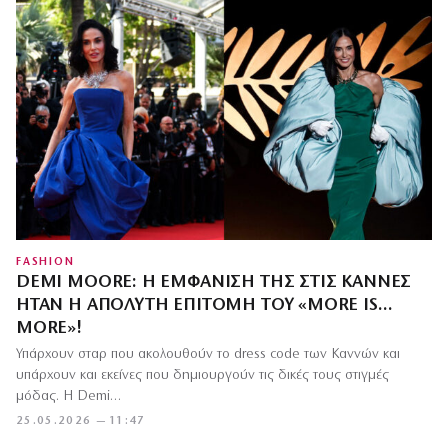
FASHION
DEMI MOORE: Η ΕΜΦΆΝΙΣΉ ΤΗΣ ΣΤΙΣ ΚΆΝΝΕΣ
ΉΤΑΝ Η ΑΠΌΛΥΤΗ ΕΠΙΤΟΜΉ ΤΟΥ «MORE IS…
MORE»!
Υπάρχουν σταρ που ακολουθούν το dress code των Καννών και
υπάρχουν και εκείνες που δημιουργούν τις δικές τους στιγμές
μόδας. Η Demi…
25.05.2026 — 11:47