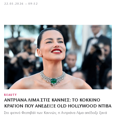
22.05.2026 — 09:52
BEAUTY
ΑΝΤΡΙΆΝΑ ΛΊΜΑ ΣΤΙΣ ΚΆΝΝΕΣ: ΤΟ ΚΌΚΚΙΝΟ
ΚΡΑΓΙΌΝ ΠΟΥ ΑΝΈΔΕΙΞΕ OLD HOLLYWOOD ΝΤΊΒΑ
Στο φετινό Φεστιβάλ των Καννών, η Αντριάνα Λίμα απέδειξε ξανά