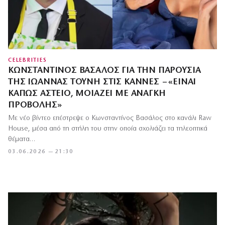
CELEBRITIES
ΚΩΝΣΤΑΝΤΊΝΟΣ ΒΑΣΆΛΟΣ ΓΙΑ ΤΗΝ ΠΑΡΟΥΣΊΑ
ΤΗΣ ΙΩΆΝΝΑΣ ΤΟΎΝΗ ΣΤΙΣ ΚΆΝΝΕΣ – «ΕΊΝΑΙ
ΚΆΠΩΣ ΑΣΤΕΊΟ, ΜΟΙΆΖΕΙ ΜΕ ΑΝΆΓΚΗ
ΠΡΟΒΟΛΉΣ»
Με νέο βίντεο επέστρεψε ο Κωνσταντίνος Βασάλος στο κανάλι Raw
House, μέσα από τη στήλη του στην οποία σχολιάζει τα τηλεοπτικά
θέματα…
03.06.2026 — 21:30