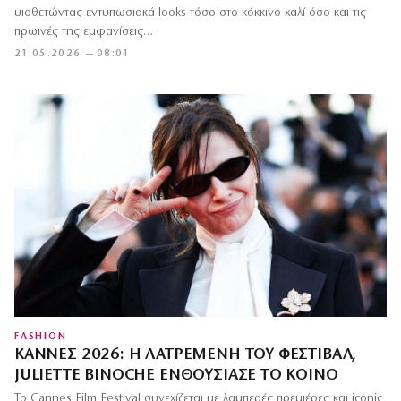
υιοθετώντας εντυπωσιακά looks τόσο στο κόκκινο χαλί όσο και τις
πρωινές της εμφανίσεις…
21.05.2026 — 08:01
FASHION
ΚΆΝΝΕΣ 2026: Η ΛΑΤΡΕΜΈΝΗ ΤΟΥ ΦΕΣΤΙΒΆΛ,
JULIETTE BINOCHE ΕΝΘΟΥΣΊΑΣΕ ΤΟ ΚΟΙΝΌ
Το Cannes Film Festival συνεχίζεται με λαμπερές πρεμιέρες και iconic