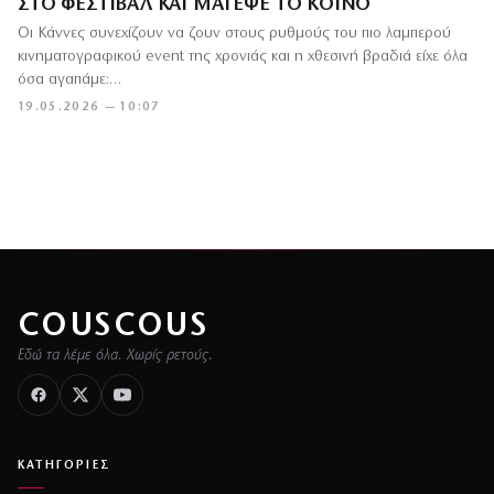
ΣΤΟ ΦΕΣΤΙΒΆΛ ΚΑΙ ΜΆΓΕΨΕ ΤΟ ΚΟΙΝΌ
Οι Κάννες συνεχίζουν να ζουν στους ρυθμούς του πιο λαμπερού
κινηματογραφικού event της χρονιάς και η χθεσινή βραδιά είχε όλα
όσα αγαπάμε:…
19.05.2026 — 10:07
COUSCOUS
Εδώ τα λέμε όλα. Χωρίς ρετούς.
ΚΑΤΗΓΟΡΙΕΣ