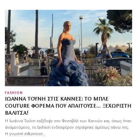
FASHION
ΙΩΆΝΝΑ ΤΟΎΝΗ ΣΤΙΣ ΚΆΝΝΕΣ: ΤΟ ΜΠΛΕ
COUTURE ΦΌΡΕΜΑ ΠΟΥ ΑΠΑΙΤΟΎΣΕ… ΞΕΧΩΡΙΣΤΉ
ΒΑΛΊΤΣΑ!
Η Ιωάννα Τούνη ταξίδεψε στο Φεστιβάλ των Καννών και, όπως ήταν
αναμενόμενο, το fashion ενδιαφέρον στράφηκε αμέσως πάνω της.
Η γνωστή influencer…