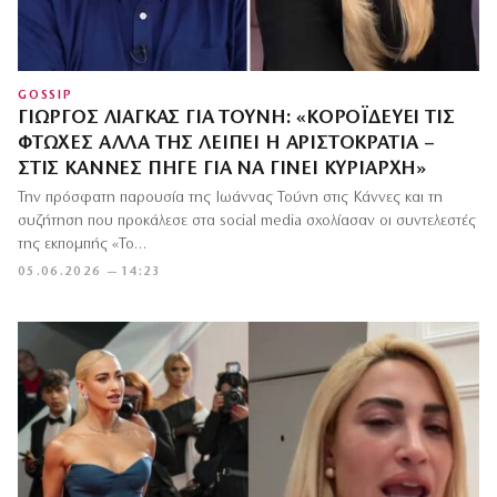
GOSSIP
ΓΙΏΡΓΟΣ ΛΙΆΓΚΑΣ ΓΙΑ ΤΟΎΝΗ: «KΟΡΟΪΔΕΎΕΙ ΤΙΣ
ΦΤΩΧΈΣ ΑΛΛΆ ΤΗΣ ΛΕΊΠΕΙ Η ΑΡΙΣΤΟΚΡΑΤΊΑ –
ΣΤΙΣ ΚΆΝΝΕΣ ΠΉΓΕ ΓΙΑ ΝΑ ΓΊΝΕΙ ΚΥΡΊΑΡΧΗ»
Την πρόσφατη παρουσία της Ιωάννας Τούνη στις Κάννες και τη
συζήτηση που προκάλεσε στα social media σχολίασαν οι συντελεστές
της εκπομπής «Το…
05.06.2026 — 14:23