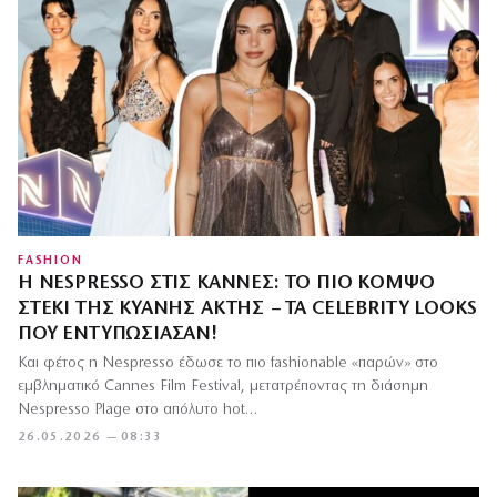
FASHION
Η NESPRESSO ΣΤΙΣ ΚΆΝΝΕΣ: ΤΟ ΠΙΟ ΚΟΜΨΌ
ΣΤΈΚΙ ΤΗΣ ΚΥΑΝΉΣ ΑΚΤΉΣ – ΤΑ CELEBRITY LOOKS
ΠΟΥ ΕΝΤΥΠΩΣΊΑΣΑΝ!
Και φέτος η Nespresso έδωσε το πιο fashionable «παρών» στο
εμβληματικό Cannes Film Festival, μετατρέποντας τη διάσημη
Nespresso Plage στο απόλυτο hot…
26.05.2026 — 08:33