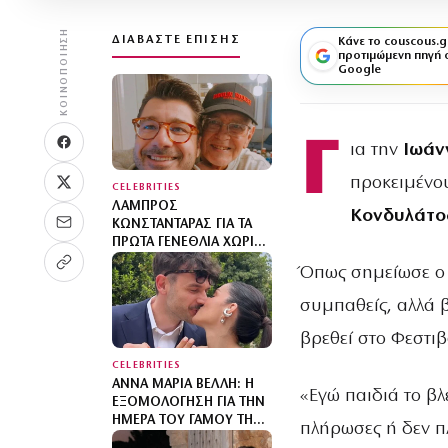
ΚΟΙΝΟΠΟΊΗΣΗ
ΔΙΑΒΆΣΤΕ ΕΠΊΣΗΣ
Κάνε το couscous.g
προτιμώμενη πηγή 
Google
Γ
ια την
Ιωάν
προκειμένου
CELEBRITIES
ΛΆΜΠΡΟΣ
Κονδυλάτο
ΚΩΝΣΤΑΝΤΆΡΑΣ ΓΙΑ ΤΑ
ΠΡΏΤΑ ΓΕΝΈΘΛΙΑ ΧΩΡΊΣ
ΤΟΝ ΠΑΤΈΡΑ ΤΟΥ: «ΜΟΥ
Όπως σημείωσε ο 
ΧΡΩΣΤΆ ΜΙΑ ΕΠΊΣΚΕΨΗ»
συμπαθείς, αλλά β
βρεθεί στο Φεστιβ
CELEBRITIES
ΆΝΝΑ ΜΑΡΊΑ ΒΈΛΛΗ: Η
«Εγώ παιδιά το βλ
ΕΞΟΜΟΛΌΓΗΣΗ ΓΙΑ ΤΗΝ
ΗΜΈΡΑ ΤΟΥ ΓΆΜΟΥ ΤΗΣ
πλήρωσες ή δεν π
ΚΑΙ ΤΗΝ ΙΔΈΑ ΠΟΥ ΔΕΝ