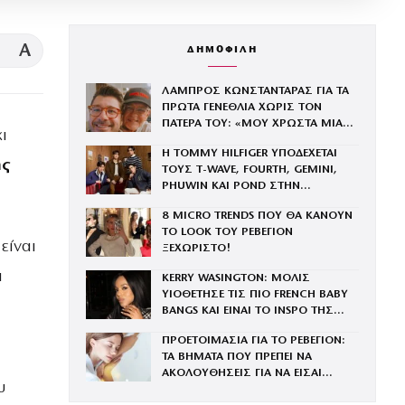
A
ΔΗΜΟΦΙΛΗ
ΛΑΜΠΡΟΣ ΚΩΝΣΤΑΝΤΑΡΑΣ ΓΙΑ ΤΑ
ΠΡΩΤΑ ΓΕΝΕΘΛΙΑ ΧΩΡΙΣ ΤΟΝ
ΠΑΤΕΡΑ ΤΟΥ: «ΜΟΥ ΧΡΩΣΤΑ ΜΙΑ
ι
ΕΠΙΣΚΕΨΗ»
Η TOMMY HILFIGER ΥΠΟΔΕΧΕΤΑΙ
ής
ΤΟΥΣ Τ-WAVE, FOURTH, GEMINI,
PHUWIN ΚΑΙ POND ΣΤΗΝ
ΟΙΚΟΓΕΝΕΙΑ ΤΟΥ BRAND
8 MICRO TRENDS ΠΟΥ ΘΑ ΚΑΝΟΥΝ
ΤΟ LOOK ΤΟΥ ΡΕΒΕΓΙΟΝ
είναι
ΞΕΧΩΡΙΣΤΟ!
α
KERRY WASINGTON: ΜΟΛΙΣ
ΥΙΟΘΕΤΗΣΕ ΤΙΣ ΠΙΟ FRENCH BABY
BANGS ΚΑΙ ΕΙΝΑΙ ΤΟ INSPO ΤΗΣ
ΧΡΟΝΙΑΣ
ΠΡΟΕΤΟΙΜΑΣΙΑ ΓΙΑ ΤΟ ΡΕΒΕΓΙΟΝ:
ΤΑ ΒΗΜΑΤΑ ΠΟΥ ΠΡΕΠΕΙ ΝΑ
ΑΚΟΛΟΥΘΗΣΕΙΣ ΓΙΑ ΝΑ ΕΙΣΑΙ
υ
ΕΝΤΥΠΩΣΙΑΚΗ ΤΗΝ ΠΙΟ ΛΑΜΠΕΡΗ