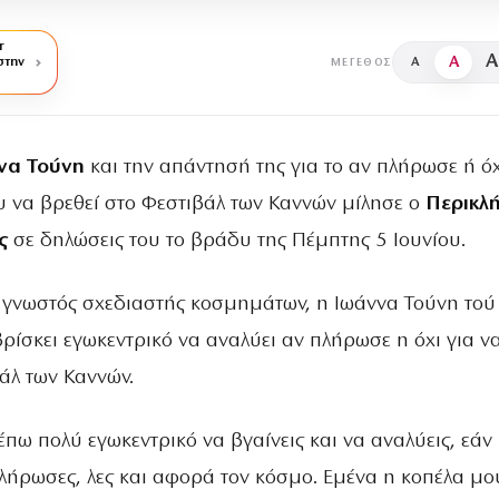
r
A
A
στην
A
ΜΈΓΕΘΟΣ
να Τούνη
και την απάντησή της για το αν πλήρωσε ή όχ
 να βρεθεί στο Φεστιβάλ των Καννών μίλησε ο
Περικλ
ς
σε δηλώσεις του το βράδυ της Πέμπτης 5 Ιουνίου.
γνωστός σχεδιαστής κοσμημάτων, η Ιωάννα Τούνη τού 
ρίσκει εγωκεντρικό να αναλύει αν πλήρωσε η όχι για ν
άλ των Καννών.
έπω πολύ εγωκεντρικό να βγαίνεις και να αναλύεις, εάν
λήρωσες, λες και αφορά τον κόσμο. Εμένα η κοπέλα μο