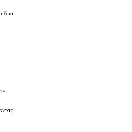
ΒΡΑΔΙΑ ΤΟΥ ΧΡΟΝΟΥ
Τη ζωή
την
οντας