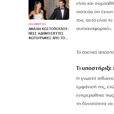
ΠΈΤΥΧΕ – ΔΕΝ ΘΑ ΤΟ
είναι και συμπαθής
ΞΑΝΑΈΚΑΝΑ
πιστεύω ότι έχου
του, αυτό είναι το
CELEBRITIES
αυτοαναφορικό».
ΑΜΑΛΊΑ ΚΩΣΤΟΠΟΎΛΟΥ:
ΝΈΕΣ ΑΔΗΜΟΣΊΕΥΤΕΣ
ΦΩΤΟΓΡΑΦΊΕΣ ΑΠΌ ΤΟΝ
ΓΆΜΟ ΤΗΣ ΣΤΗΝ ΠΎΛΟ –
ΧΟΡΕΎΑΜΕ ΜΈΧΡΙ ΝΑ
Το σχετικό απόσπ
ΑΝΑΤΕΊΛΕΙ Ο ΉΛΙΟΣ
Τι υποστήριξε
Η γνωστή influenc
εμφάνισή της, εν
ενημερώθηκε πως έ
τη δυνατότητα να