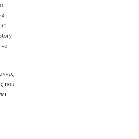
αι
άω
μιο
story
 να
άννες,
ες που
σει