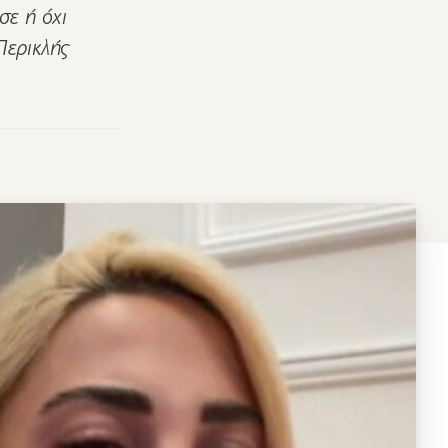
σε ή όχι
Περικλής