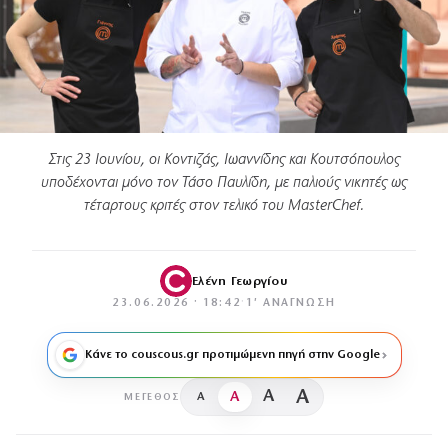
Στις 23 Ιουνίου, οι Κοντιζάς, Ιωαννίδης και Κουτσόπουλος
υποδέχονται μόνο τον Τάσο Παυλίδη, με παλιούς νικητές ως
τέταρτους κριτές στον τελικό του MasterChef.
Ελένη Γεωργίου
23.06.2026 · 18:42
·
1′ ΑΝΆΓΝΩΣΗ
Κάνε το couscous.gr προτιμώμενη πηγή στην Google
A
A
A
A
ΜΈΓΕΘΟΣ