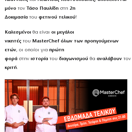
μόνο
τον
Τάσο Παυλίδη
στη
2η
Δοκιμασία
του
φετινού τελικού
!
Καλεσμένοι
θα είναι
οι μεγάλοι
νικητές
του
MasterChef
όλων των προηγούμενων
ετών
, οι οποίοι για
πρώτη
φορά
στην
ιστορία
του
διαγωνισμού
θα
αναλάβουν
το
κριτή
.