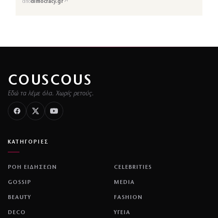
↗
από
dimocracy.gr
COUSCOUS
Εδώ τα λέμε όλα. Χωρίς ρετούς.
ΚΑΤΗΓΟΡΙΕΣ
ΡΟΗ ΕΙΔΗΣΕΩΝ
CELEBRITIES
GOSSIP
MEDIA
BEAUTY
FASHION
DECO
ΥΓΕΙΑ