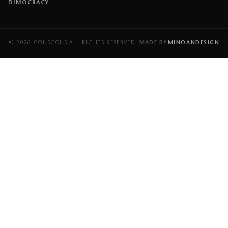
DIMOCRACY
© 2026 COUSCOUS
·
ALL RIGHTS RESERVED.
·
MADE BY
MINOANDESIGN