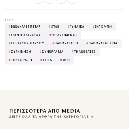
TAGS
#
BREAKFAST@STAR
#
STAR
#
ΓΥΝΑΙΚΑ
#
ΕΚΠΟΜΠΗ
#
ΕΛΕΝΗ ΧΑΤΖΙΔΟΥ
#
ΕΡΓΑΖΟΜΕΝΟΙ
#
ΕΤΕΟΚΛΗΣ ΠΑΥΛΟΥ
#
ΠΑΡΟΥΣΙΑΣΗ
#
ΠΑΡΟΥΣΙΑΣΤΡΙΑ
#
ΣΥΓΚΙΝΗΣΗ
#
ΣΥΝΕΡΓΑΣΙΑ
#
ΤΗΛΕΘΕΑΤΕΣ
#
ΤΗΛΕΟΡΑΣΗ
#
ΥΓΕΙΑ
#
ΦΙΛΙ
ΠΕΡΙΣΣΌΤΕΡΑ ΑΠΌ MEDIA
ΔΕΊΤΕ ΌΛΑ ΤΑ ΆΡΘΡΑ ΤΗΣ ΚΑΤΗΓΟΡΊΑΣ →