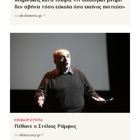
Μαρινάκης κατά Τσίπρα: «Η συλλογική μνήμη
δεν σβήνει τόσο εύκολα όσο εκείνος πιστεύει»
↗
από
dedomeno.gr
ΕΠΙΚΑΙΡΟΤΗΤΑ
Πέθανε ο Στέλιος Ράμφος
↗
από
dimocracy.gr