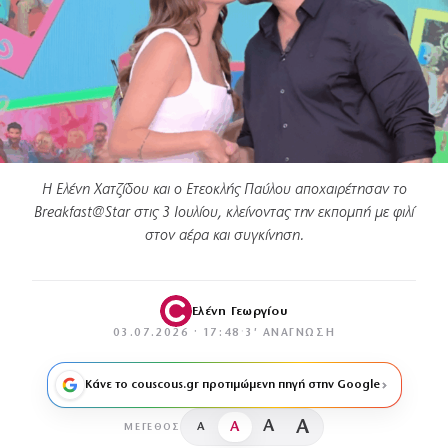
Η Ελένη Χατζίδου και ο Ετεοκλής Παύλου αποχαιρέτησαν το
Breakfast@Star στις 3 Ιουλίου, κλείνοντας την εκπομπή με φιλί
στον αέρα και συγκίνηση.
Ελένη Γεωργίου
03.07.2026 · 17:48
·
3′ ΑΝΆΓΝΩΣΗ
Κάνε το couscous.gr προτιμώμενη πηγή στην Google
A
A
A
A
ΜΈΓΕΘΟΣ