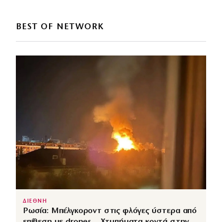
BEST OF NETWORK
ΔΙΕΘΝΗ
Ρωσία: Μπέλγκοροντ στις φλόγες ύστερα από
επίθεση με drones – Χτυπήματα κοντά στην