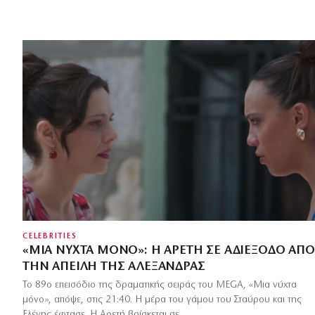
CELEBRITIES
«ΜΙΑ ΝΎΧΤΑ ΜΌΝΟ»: Η ΑΡΕΤΉ ΣΕ ΑΔΙΈΞΟΔΟ ΑΠΌ
ΤΗΝ ΑΠΕΙΛΉ ΤΗΣ ΑΛΕΞΆΝΔΡΑΣ
Το 89ο επεισόδιο της δραματικής σειράς του MEGA, «Μια νύχτα
μόνο», απόψε, στις 21:40. Η μέρα του γάμου του Σταύρου και της
Ελένης έφτασε. Η Αρετή βρίσκεται σε…