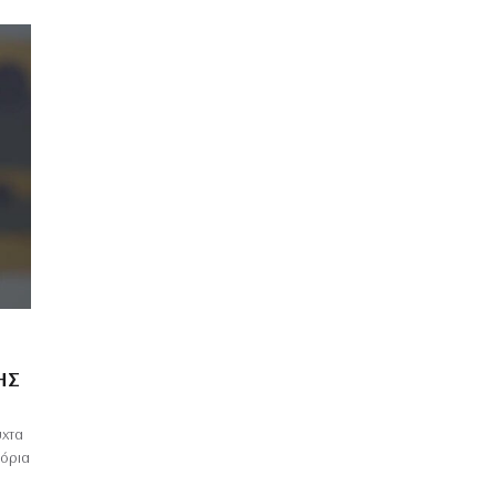
ΗΣ
ύχτα
 όρια