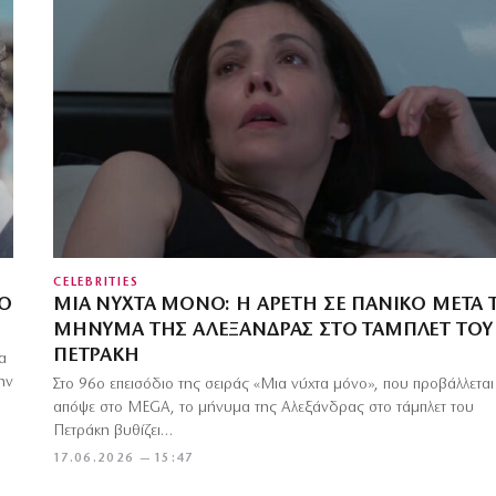
CELEBRITIES
ΊΟ
ΜΙΑ ΝΎΧΤΑ ΜΌΝΟ: Η ΑΡΕΤΉ ΣΕ ΠΑΝΙΚΌ ΜΕΤΆ 
ΜΉΝΥΜΑ ΤΗΣ ΑΛΕΞΆΝΔΡΑΣ ΣΤΟ ΤΆΜΠΛΕΤ ΤΟΥ
ΠΕΤΡΆΚΗ
α
ην
Στο 96ο επεισόδιο της σειράς «Μια νύχτα μόνο», που προβάλλεται
απόψε στο MEGA, το μήνυμα της Αλεξάνδρας στο τάμπλετ του
Πετράκη βυθίζει…
17.06.2026 — 15:47