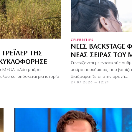
CELEBRITIES
ΝΈΕΣ BACKSTAGE Φ
 ΤΡΈΙΛΕΡ ΤΗΣ
ΝΈΑΣ ΣΕΙΡΆΣ ΤΟΥ
 ΚΥΚΛΟΦΌΡΗΣΕ
Συνεχίζονται με εντατικούς ρυ
μαύρα πουκάμισα», που βασίζετ
ου MEGA, «Δύο μαύρα
διαδραματίζεται στην ορεινή…
λου και υπόσχεται μια ιστορία
27.07.2026 — 12:21