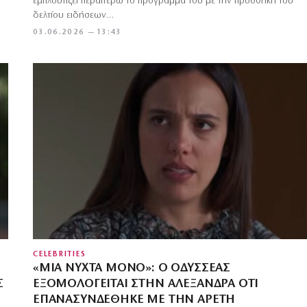
εμπλουτίζει περαιτέρω το πρόγραμμά του με την προσθήκη του
δελτίου ειδήσεων…
03.06.2026 — 13:43
CELEBRITIES
«ΜΙΑ ΝΎΧΤΑ ΜΌΝΟ»: Ο ΟΔΥΣΣΈΑΣ
Σ
ΕΞΟΜΟΛΟΓΕΊΤΑΙ ΣΤΗΝ ΑΛΕΞΆΝΔΡΑ ΌΤΙ
ΕΠΑΝΑΣΥΝΔΈΘΗΚΕ ΜΕ ΤΗΝ ΑΡΕΤΉ