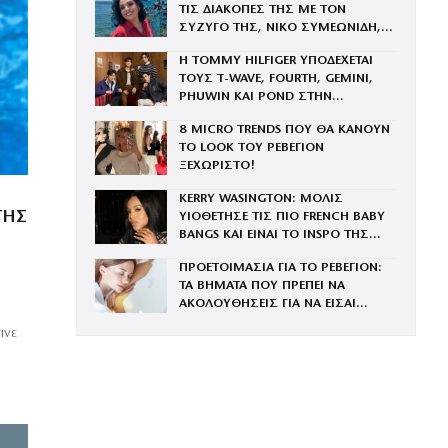
ΤΙΣ ΔΙΑΚΟΠΕΣ ΤΗΣ ΜΕ ΤΟΝ
ΣΥΖΥΓΟ ΤΗΣ, ΝΙΚΟ ΣΥΜΕΩΝΙΔΗ,
ΚΑΙ ΤΗΝ ΕΠΤΑΧΡΟΝΗ ΚΟΡΗ ΤΟΥΣ
Η TOMMY HILFIGER ΥΠΟΔΕΧΕΤΑΙ
ΤΟΥΣ Τ-WAVE, FOURTH, GEMINI,
PHUWIN ΚΑΙ POND ΣΤΗΝ
ΟΙΚΟΓΕΝΕΙΑ ΤΟΥ BRAND
8 MICRO TRENDS ΠΟΥ ΘΑ ΚΑΝΟΥΝ
ΤΟ LOOK ΤΟΥ ΡΕΒΕΓΙΟΝ
ΞΕΧΩΡΙΣΤΟ!
KERRY WASINGTON: ΜΟΛΙΣ
ΤΗΣ
ΥΙΟΘΕΤΗΣΕ ΤΙΣ ΠΙΟ FRENCH BABY
BANGS ΚΑΙ ΕΙΝΑΙ ΤΟ INSPO ΤΗΣ
ΧΡΟΝΙΑΣ
Ο
ΠΡΟΕΤΟΙΜΑΣΙΑ ΓΙΑ ΤΟ ΡΕΒΕΓΙΟΝ:
ΤΑ ΒΗΜΑΤΑ ΠΟΥ ΠΡΕΠΕΙ ΝΑ
ΑΚΟΛΟΥΘΗΣΕΙΣ ΓΙΑ ΝΑ ΕΙΣΑΙ
ΕΝΤΥΠΩΣΙΑΚΗ ΤΗΝ ΠΙΟ ΛΑΜΠΕΡΗ
ινε
ΒΡΑΔΙΑ ΤΟΥ ΧΡΟΝΟΥ