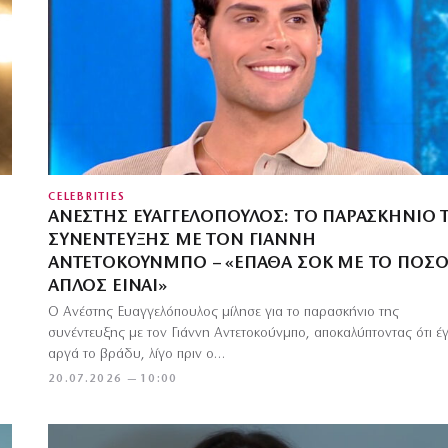
CELEBRITIES
ΑΝΈΣΤΗΣ ΕΥΑΓΓΕΛΌΠΟΥΛΟΣ: ΤΟ ΠΑΡΑΣΚΉΝΙΟ 
ΣΥΝΈΝΤΕΥΞΗΣ ΜΕ ΤΟΝ ΓΙΆΝΝΗ
ΑΝΤΕΤΟΚΟΎΝΜΠΟ – «ΈΠΑΘΑ ΣΟΚ ΜΕ ΤΟ ΠΌΣ
ΑΠΛΌΣ ΕΊΝΑΙ»
Ο Ανέστης Ευαγγελόπουλος μίλησε για το παρασκήνιο της
συνέντευξης με τον Γιάννη Αντετοκούνμπο, αποκαλύπτοντας ότι έγ
αργά το βράδυ, λίγο πριν ο…
20.07.2026 — 10:00