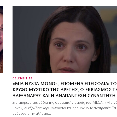
CELEBRITIES
«ΜΙΑ ΝΎΧΤΑ ΜΌΝΟ», ΕΠΌΜΕΝΑ ΕΠΕΙΣΌΔΙΑ: ΤΟ
ΚΡΥΦΌ ΜΥΣΤΙΚΌ ΤΗΣ ΑΡΕΤΉΣ, Ο ΕΚΒΙΑΣΜΌΣ Τ
ΑΛΕΞΆΝΔΡΑΣ ΚΑΙ Η ΑΝΑΠΆΝΤΕΧΗ ΣΥΝΆΝΤΗΣΗ
Στα επόμενα επεισόδια της δραματικής σειράς του MEGA, «Μια ν
μόνο», οι εξελίξεις κορυφώνονται και προμηνύουν ανατροπές. Τα
ανάμεσα στην αλήθεια…