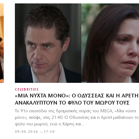
CELEBRITIES
«ΜΙΑ ΝΎΧΤΑ ΜΌΝΟ»: Ο ΟΔΥΣΣΈΑΣ ΚΑΙ Η ΑΡΕΤΉ
ΑΝΑΚΑΛΎΠΤΟΥΝ ΤΟ ΦΎΛΟ ΤΟΥ ΜΩΡΟΎ ΤΟΥΣ
Το 91ο επεισόδιο της δραματικής σειράς του MEGA, «Μια νύχτα
μόνο», απόψε, στις 21:40. Ο Οδυσσέας και η Αρετή μαθαίνουν το
φύλο του μωρού, ενώ ο Χάρης και…
09.06.2026 — 17:50