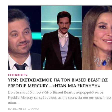
CELEBRITIES
YFSF: ΕΚΣΤΑΣΙΑΣΜΌΣ ΓΙΑ ΤΟΝ BIASED BEAST ΩΣ
FREDDIE MERCURY – «ΉΤΑΝ ΜΙΑ ΈΚΠΛΗΞΗ»
Στο νέο επεισόδιο του YFSF ο Biased Beast μεταμορφώθηκε σε
Freddie Mercury και ενθουσίασε με την ερμηνεία του στη σκηνή του
σόου.…
07.06.2026 — 22:51