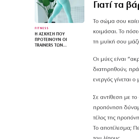
ΑΘΛΗΤΙΚΟΎ ΙΜΑΤΙΣΜΟΎ
Γιατί τα β
Το σώμα σου καίε
FITNESS
κοιμάσαι. Το πόσ
Η ΆΣΚΗΣΗ ΠΟΥ
ΠΡΟΤΕΊΝΟΥΝ ΟΙ
τη μυϊκή σου μάζ
TRAINERS ΤΩΝ
ΜΟΝΤΈΛΩΝ ΓΙΑ
ΣΦΙΧΤΟΎΣ ΓΛΟΥΤΟΎΣ
Οι μύες είναι “ακ
διατηρηθούν, πρά
ενεργός γίνεται ο
Σε αντίθεση με το
προπόνηση δύναμη
τέλος της προπόν
Το αποτέλεσμα; Π
του λίπους.