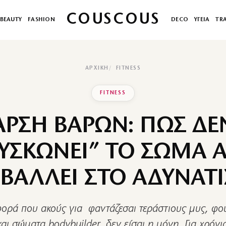
COUSCOUS
BEAUTY
FASHION
DECO
ΥΓΕΙΑ
TR
ΑΡΧΙΚΉ
FITNESS
FITNESS
ΑΡΣΗ ΒΑΡΩΝ: ΠΩΣ ΔΕ
ΥΣΚΩΝΕΙ” ΤΟ ΣΩΜΑ 
ΒΑΛΛΕΙ ΣΤΟ ΑΔΥΝΑΤ
φορά που ακούς για φαντάζεσαι τεράστιους μυς, φ
αι σώματα bodybuilder, δεν είσαι η μόνη. Για χρόνια,