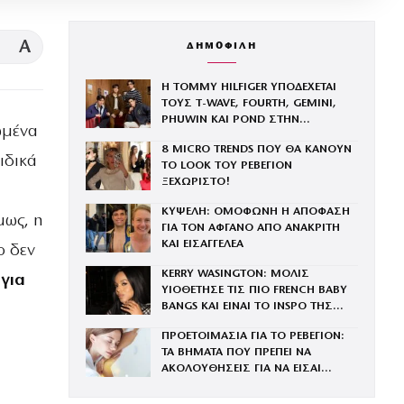
A
ΔΗΜΟΦΙΛΗ
Η TOMMY HILFIGER ΥΠΟΔΕΧΕΤΑΙ
ΤΟΥΣ Τ-WAVE, FOURTH, GEMINI,
PHUWIN ΚΑΙ POND ΣΤΗΝ
ωμένα
ΟΙΚΟΓΕΝΕΙΑ ΤΟΥ BRAND
8 MICRO TRENDS ΠΟΥ ΘΑ ΚΑΝΟΥΝ
ιδικά
ΤΟ LOOK ΤΟΥ ΡΕΒΕΓΙΟΝ
ΞΕΧΩΡΙΣΤΟ!
ΚΥΨΕΛΗ: ΟΜΟΦΩΝΗ Η ΑΠΟΦΑΣΗ
μως, η
ΓΙΑ ΤΟΝ ΑΦΓΑΝΟ ΑΠΟ ΑΝΑΚΡΙΤΗ
ΚΑΙ ΕΙΣΑΓΓΕΛΕΑ
ο δεν
KERRY WASINGTON: ΜΟΛΙΣ
 για
ΥΙΟΘΕΤΗΣΕ ΤΙΣ ΠΙΟ FRENCH BABY
BANGS ΚΑΙ ΕΙΝΑΙ ΤΟ INSPO ΤΗΣ
ΧΡΟΝΙΑΣ
ΠΡΟΕΤΟΙΜΑΣΙΑ ΓΙΑ ΤΟ ΡΕΒΕΓΙΟΝ:
ΤΑ ΒΗΜΑΤΑ ΠΟΥ ΠΡΕΠΕΙ ΝΑ
ΑΚΟΛΟΥΘΗΣΕΙΣ ΓΙΑ ΝΑ ΕΙΣΑΙ
ΕΝΤΥΠΩΣΙΑΚΗ ΤΗΝ ΠΙΟ ΛΑΜΠΕΡΗ
ΒΡΑΔΙΑ ΤΟΥ ΧΡΟΝΟΥ