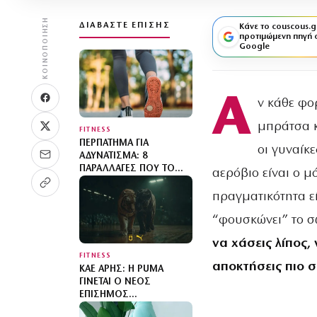
ΚΟΙΝΟΠΟΊΗΣΗ
ΔΙΑΒΆΣΤΕ ΕΠΊΣΗΣ
Κάνε το couscous.g
προτιμώμενη πηγή 
Google
Α
ν κάθε φο
μπράτσα κα
FITNESS
ΠΕΡΠΆΤΗΜΑ ΓΙΑ
οι γυναίκε
ΑΔΥΝΆΤΙΣΜΑ: 8
ΠΑΡΑΛΛΑΓΈΣ ΠΟΥ ΤΟ
αερόβιο είναι ο μ
ΜΕΤΑΤΡΈΠΟΥΝ ΣΕ
ΠΡΑΓΜΑΤΙΚΉ
πραγματικότητα ε
ΠΡΟΠΌΝΗΣΗ
“φουσκώνει” το σ
να χάσεις λίπος,
FITNESS
αποκτήσεις πιο σ
ΚΑΕ ΆΡΗΣ: Η PUMA
ΓΊΝΕΤΑΙ Ο ΝΈΟΣ
ΕΠΊΣΗΜΟΣ
ΠΡΟΜΗΘΕΥΤΉΣ