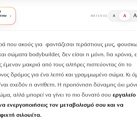
r
A
A
στην
A
ΜΈΓΕΘΟΣ
ρά που ακούς για
φαντάζεσαι τεράστιους μυς, φουσκ
ι σώματα bodybuilder, δεν είσαι η μόνη. Για χρόνια, ε
ς έμεναν μακριά από τους αλτήρες πιστεύοντας ότι το
όνος δρόμος για ένα λεπτό και γραμμωμένο σώμα. Κι ό
ίναι σχεδόν η αντίθετη. Η προπόνηση δύναμης όχι μόν
ώμα, αλλά μπορεί να γίνει το πιο δυνατό σου
εργαλείο
 να ενεργοποιήσεις τον μεταβολισμό σου και να
φιχτή σιλουέτα.