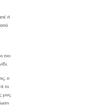
απέ ή
 από
ο πιο
ίδι.
ης, η
τά το
ς μυς.
είωση