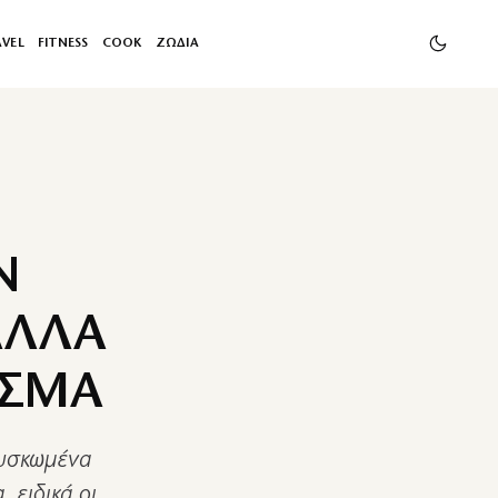
AVEL
FITNESS
COOK
ΖΩΔΙΑ
Ν
ΑΛΛΑ
ΙΣΜΑ
ουσκωμένα
 ειδικά οι