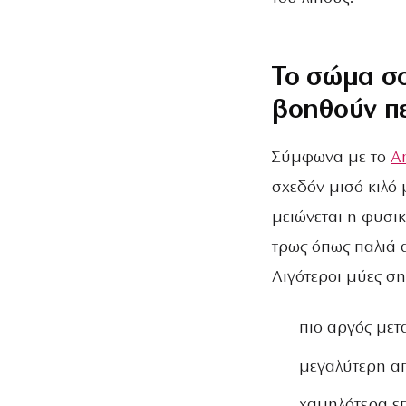
Το σώμα σο
βοηθούν πε
Σύμφωνα με το
A
σχεδόν μισό κιλό 
μειώνεται η φυσικ
τρως όπως παλιά α
Λιγότεροι μύες σ
πιο αργός μετ
μεγαλύτερη α
χαμηλότερα επ