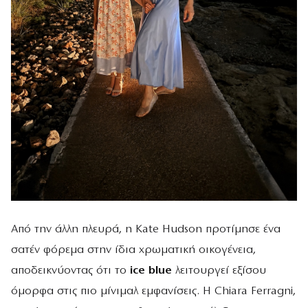
Από την άλλη πλευρά, η Kate Hudson προτίμησε ένα
σατέν φόρεμα στην ίδια χρωματική οικογένεια,
αποδεικνύοντας ότι το
ice blue
λειτουργεί εξίσου
όμορφα στις πιο μίνιμαλ εμφανίσεις. Η Chiara Ferragni,