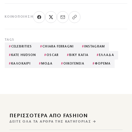
ΚΟΙΝΟΠΟΊΗΣΗ
TAGS
#
CELEBRITIES
#
CHIARA FERRAGNI
#
INSTAGRAM
#
KATE HUDSON
#
OSCAR
#
ΒΙΚΥ ΚΑΓΙΑ
#
ΕΛΛΑΔΑ
#
ΚΑΛΟΚΑΙΡΙ
#
ΜΟΔΑ
#
ΟΙΚΟΓΕΝΕΙΑ
#
ΦΟΡΕΜΑ
ΠΕΡΙΣΣΌΤΕΡΑ ΑΠΌ FASHION
ΔΕΊΤΕ ΌΛΑ ΤΑ ΆΡΘΡΑ ΤΗΣ ΚΑΤΗΓΟΡΊΑΣ →