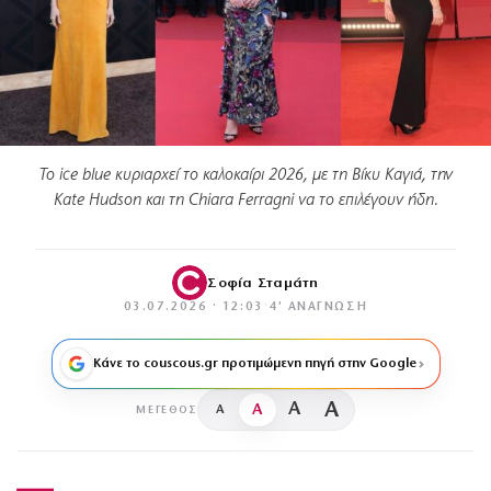
Το ice blue κυριαρχεί το καλοκαίρι 2026, με τη Βίκυ Καγιά, την
Kate Hudson και τη Chiara Ferragni να το επιλέγουν ήδη.
Σοφία Σταμάτη
03.07.2026 · 12:03
·
4′ ΑΝΆΓΝΩΣΗ
Κάνε το couscous.gr προτιμώμενη πηγή στην Google
A
A
A
A
ΜΈΓΕΘΟΣ