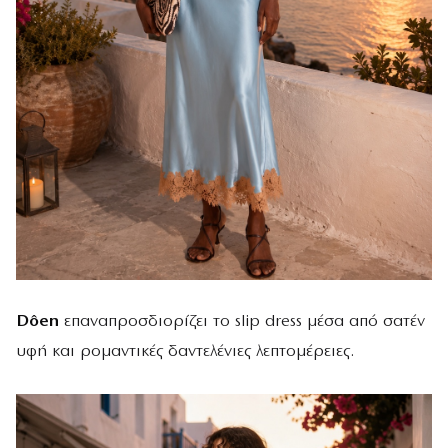
Dôen
επαναπροσδιορίζει το slip dress μέσα από σατέν
υφή και ρομαντικές δαντελένιες λεπτομέρειες.