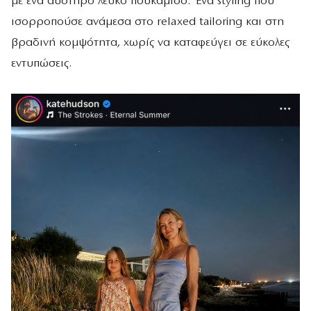
με ένα αυστηρό λευκό πουκάμισο. Ένα styling που
ισορροπούσε ανάμεσα στο relaxed tailoring και στη
βραδινή κομψότητα, χωρίς να καταφεύγει σε εύκολες
εντυπώσεις.