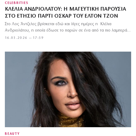
CELEBRITIES
ΚΛΈΛΙΑ ΑΝΔΡΙΟΛΆΤΟΥ: Η ΜΑΓΕΥΤΙΚΉ ΠΑΡΟΥΣΊΑ
ΣΤΟ ΕΤΉΣΙΟ ΠΆΡΤΙ ΌΣΚΑΡ ΤΟΥ ΈΛΤΟΝ ΤΖΟΝ
Στο Λος Άντζελες βρίσκεται εδώ και λίγες ημέρες η Κλέλια
Ανδριολάτου, η οποία έδωσε το παρών σε ένα από τα πιο λαμπερά…
16.03.2026 — 17:59
BEAUTY