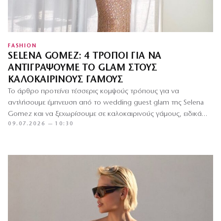
FASHION
SELENA GOMEZ: 4 ΤΡΌΠΟΙ ΓΙΑ ΝΑ
ΑΝΤΙΓΡΆΨΟΥΜΕ ΤΟ GLAM ΣΤΟΥΣ
ΚΑΛΟΚΑΙΡΙΝΟΎΣ ΓΆΜΟΥΣ
Το άρθρο προτείνει τέσσερις κομψούς τρόπους για να
αντλήσουμε έμπνευση από το wedding guest glam της Selena
Gomez και να ξεχωρίσουμε σε καλοκαιρινούς γάμους, ειδικά
09.07.2026 — 10:30
σε…