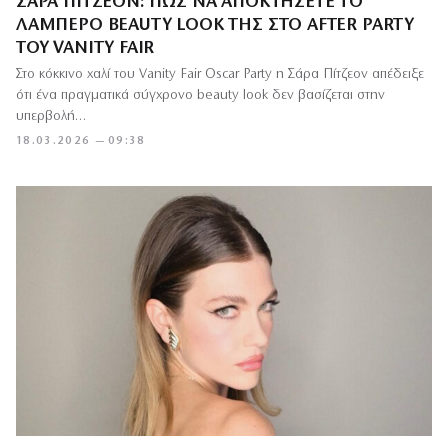
ΣΆΡΑ ΠΊΤΖΕΟΝ: ΠΏΣ ΝΑ ΑΠΟΚΤΉΣΕΤΕ ΤΟ
ΛΑΜΠΕΡΌ BEAUTY LOOK ΤΗΣ ΣΤΟ AFTER PARTY
ΤΟΥ VANITY FAIR
Στο κόκκινο χαλί του Vanity Fair Oscar Party η Σάρα Πίτζεον απέδειξε
ότι ένα πραγματικά σύγχρονο beauty look δεν βασίζεται στην
υπερβολή…
18.03.2026 — 09:38