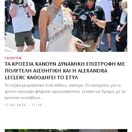
FASHION
ΤΑ ΚΡΌΣΣΙΑ ΚΆΝΟΥΝ ΔΥΝΑΜΙΚΉ ΕΠΙΣΤΡΟΦΉ ΜΕ
ΠΟΛΥΤΕΛΉ ΑΙΣΘΗΤΙΚΉ ΚΑΙ Η ALEXANDRA
LECLERC ΚΑΘΟΔΗΓΕΊ ΤΟ ΣΤΥΛ
Το τοξικά μινιμαλιστικό look πέθανε, επίσημα. Οι πασαρέλες για το
φετινό καλοκαίρι ψήφισαν προσωπικότητα, ένταση και δράμα, με τα
κρόσσια να κλέβουν…
11.06.2026 — 11:30