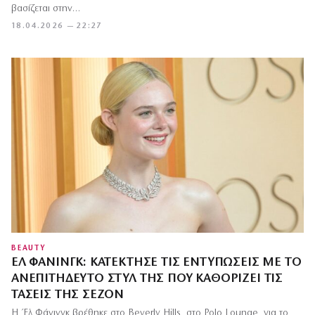
βασίζεται στην…
18.04.2026 — 22:27
BEAUTY
ΈΛ ΦΆΝΙΝΓΚ: ΚΑΤΈΚΤΗΣΕ ΤΙΣ ΕΝΤΥΠΏΣΕΙΣ ΜΕ ΤΟ
ΑΝΕΠΙΤΉΔΕΥΤΟ ΣΤΥΛ ΤΗΣ ΠΟΥ ΚΑΘΟΡΊΖΕΙ ΤΙΣ
ΤΆΣΕΙΣ ΤΗΣ ΣΕΖΌΝ
Η Έλ Φάνινγκ βρέθηκε στο Beverly Hills, στο Polo Lounge, για το