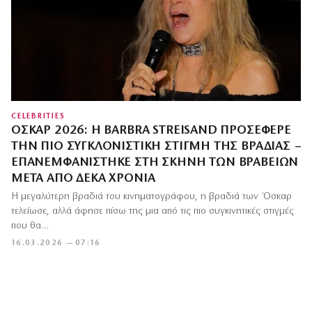
CELEBRITIES
ΌΣΚΑΡ 2026: Η BARBRA STREISAND ΠΡΟΣΈΦΕΡΕ
ΤΗΝ ΠΙΟ ΣΥΓΚΛΟΝΙΣΤΙΚΉ ΣΤΙΓΜΉ ΤΗΣ ΒΡΑΔΙΆΣ –
ΕΠΑΝΕΜΦΑΝΊΣΤΗΚΕ ΣΤΗ ΣΚΗΝΉ ΤΩΝ ΒΡΑΒΕΊΩΝ
ΜΕΤΆ ΑΠΌ ΔΈΚΑ ΧΡΌΝΙΑ
Η μεγαλύτερη βραδιά του κινηματογράφου, η βραδιά των Όσκαρ
τελείωσε, αλλά άφησε πίσω της μια από τις πιο συγκινητικές στιγμές
που θα…
16.03.2026 — 07:16