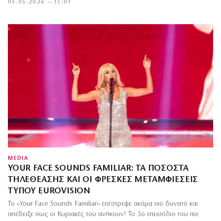
05.05.2026 — 15:01
MEDIA
YOUR FACE SOUNDS FAMILIAR: ΤΑ ΠΟΣΟΣΤΆ
ΤΗΛΕΘΈΑΣΗΣ ΚΑΙ ΟΙ ΦΡΈΣΚΕΣ ΜΕΤΑΜΦΙΈΣΕΙΣ
ΤΎΠΟΥ EUROVISION
Το «Your Face Sounds Familiar» επέστρεψε ακόμα πιο δυνατό και
απέδειξε πως οι Κυριακές του ανήκουν! Το 3ο επεισόδιο του πιο