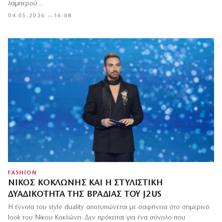
λαμπερού…
04.05.2026 — 16:08
FASHION
ΝΊΚΟΣ ΚΟΚΛΏΝΗΣ ΚΑΙ Η ΣΤΥΛΙΣΤΙΚΉ
ΔΥΑΔΙΚΌΤΗΤΑ ΤΗΣ ΒΡΑΔΙΆΣ ΤΟΥ J2US
Η έννοια του style duality αποτυπώνεται με σαφήνεια στο σημερινό
look του Νίκου Κοκλώνη. Δεν πρόκειται για ένα σύνολο που