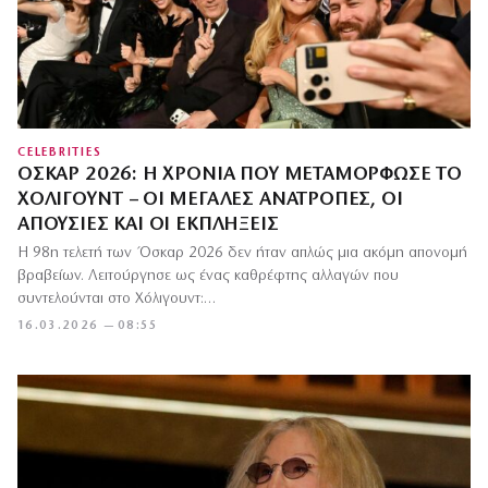
CELEBRITIES
ΌΣΚΑΡ 2026: Η ΧΡΟΝΙΆ ΠΟΥ ΜΕΤΑΜΌΡΦΩΣΕ ΤΟ
ΧΌΛΙΓΟΥΝΤ – ΟΙ ΜΕΓΆΛΕΣ ΑΝΑΤΡΟΠΈΣ, ΟΙ
ΑΠΟΥΣΊΕΣ ΚΑΙ ΟΙ ΕΚΠΛΉΞΕΙΣ
Η 98η τελετή των Όσκαρ 2026 δεν ήταν απλώς μια ακόμη απονομή
βραβείων. Λειτούργησε ως ένας καθρέφτης αλλαγών που
συντελούνται στο Χόλιγουντ:…
16.03.2026 — 08:55