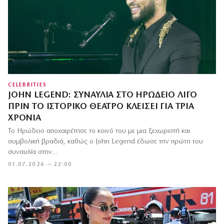
CELEBRITIES
JOHN LEGEND: ΣΥΝΑΥΛΊΑ ΣΤΟ ΗΡΏΔΕΙΟ ΛΊΓΟ
ΠΡΙΝ ΤΟ ΙΣΤΟΡΙΚΌ ΘΈΑΤΡΟ ΚΛΕΊΣΕΙ ΓΙΑ ΤΡΊΑ
ΧΡΌΝΙΑ
Το Ηρώδειο αποχαιρέτησε το κοινό του με μια ξεχωριστή και
συμβολική βραδιά, καθώς ο John Legend έδωσε την πρώτη του
συναυλία στην…
01.07.2026 — 22:00