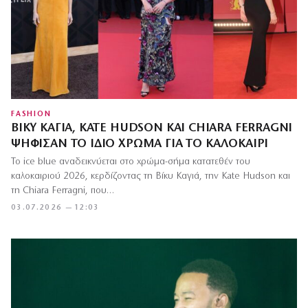
FASHION
ΒΊΚΥ ΚΑΓΙΆ, KATE HUDSON ΚΑΙ CHIARA FERRAGNI
ΨΉΦΙΣΑΝ ΤΟ ΊΔΙΟ ΧΡΏΜΑ ΓΙΑ ΤΟ ΚΑΛΟΚΑΊΡΙ
Το ice blue αναδεικνύεται στο χρώμα-σήμα κατατεθέν του
καλοκαιριού 2026, κερδίζοντας τη Βίκυ Καγιά, την Kate Hudson και
τη Chiara Ferragni, που…
03.07.2026 — 12:03