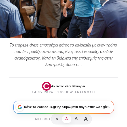
Το trapeze dress επιστρέφει φέτος το καλοκαίρι με έναν τρόπο
που δεν μοιάζει κατασκευασμένος αλλά φυσικός, σχεδόν
αναπόφευκτος. Κατά τη διάρκεια της επίσκεψής της στην
Αυστραλία, όπου η…
Αναστασία Μακρή
14.05.2026 · 10:08
·
4′ ΑΝΆΓΝΩΣΗ
Κάνε το couscous.gr προτιμώμενη πηγή στην Google
A
A
A
A
ΜΈΓΕΘΟΣ