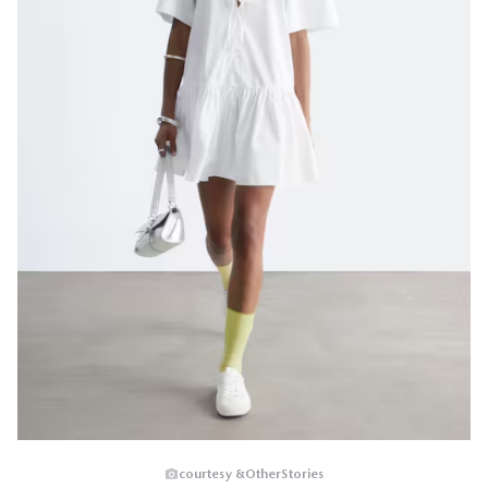
courtesy &OtherStories