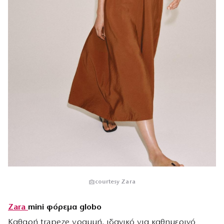
courtesy Zara
Zara
mini φόρεμα globo
Καθαρή trapeze γραμμή, ιδανικό για καθημερινό