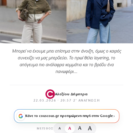
Μπορεί να έχουμε μπει επίσημα στην άνοιξη, όμως ο καιρός
συνεχίζει να μας μπερδεύει. Το πρωί θέλει layering, το
απόγευμα πιο ανάλαφρα κομμάτια και το βράδυ ένα
πανωφόρι…
Αλεξίου Δήμητρα
22.05.2026 · 20:57
·
2′ ΑΝΆΓΝΩΣΗ
Κάνε το couscous.gr προτιμώμενη πηγή στην Google
A
A
A
A
ΜΈΓΕΘΟΣ