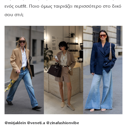
ενός outfit. Ποιο όμως ταιριάζει περισσότερο στο δικό
σου στιλ;
@mirjaklein @veneti.a @zinafashionvibe