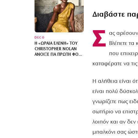
ΆΝΘΡΩΠΟ
Διαβάστε πα
Σ
ας αρέσουν
DECO
Βλέπετε τα
Η «ΩΡΑΊΑ ΕΛΈΝΗ» ΤΟΥ
CHRISTOPHER NOLAN
που επιχειρ
ΆΝΟΙΞΕ ΓΙΑ ΠΡΏΤΗ ΦΟΡΆ
ΤΟ ΣΠΊΤΙ ΤΗΣ – ΤΟ
καταφέρατε να τις
ΚΑΤΑΦΎΓΙΟ ΠΟΥ
ΣΧΕΔΊΑΖΕ ΕΠΊ ΤΡΊΑ
ΧΡΌΝΙΑ
Η αλήθεια είναι ότ
είναι πολύ δύσκολ
γνωρίζετε πως ειδ
σωτήριο να επιστρ
λοιπόν και αν δεν
μπαλκόνι σας ώστ