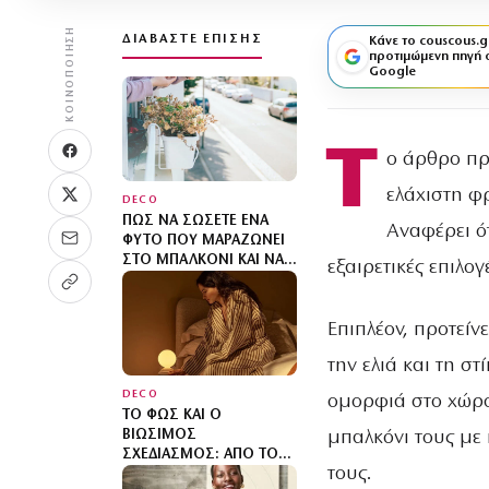
ΚΟΙΝΟΠΟΊΗΣΗ
ΔΙΑΒΆΣΤΕ ΕΠΊΣΗΣ
Κάνε το couscous.g
προτιμώμενη πηγή 
Google
Τ
ο άρθρο πρ
ελάχιστη φ
DECO
ΠΏΣ ΝΑ ΣΏΣΕΤΕ ΈΝΑ
Αναφέρει ό
ΦΥΤΌ ΠΟΥ ΜΑΡΑΖΏΝΕΙ
ΣΤΟ ΜΠΑΛΚΌΝΙ ΚΑΙ ΝΑ
εξαιρετικές επιλο
ΤΟ ΕΠΑΝΑΦΈΡΕΤΕ
ΓΡΉΓΟΡΑ
Επιπλέον, προτείν
την ελιά και τη σ
DECO
ομορφιά στο χώρο
ΤΟ ΦΩΣ ΚΑΙ Ο
μπαλκόνι τους με
ΒΙΏΣΙΜΟΣ
ΣΧΕΔΙΑΣΜΌΣ: ΑΠΌ ΤΟΝ
τους.
ΎΠΝΟ ΜΈΧΡΙ ΤΟΝ