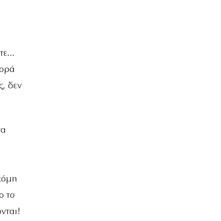
ετε…
φορά
ς, δεν
τα
Ακόμη
ο το
νται!