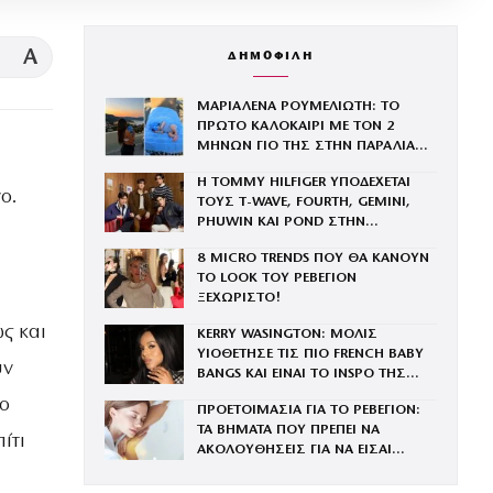
A
ΔΗΜΟΦΙΛΗ
ΜΑΡΙΑΛΕΝΑ ΡΟΥΜΕΛΙΩΤΗ: ΤΟ
ΠΡΩΤΟ ΚΑΛΟΚΑΙΡΙ ΜΕ ΤΟΝ 2
ΜΗΝΩΝ ΓΙΟ ΤΗΣ ΣΤΗΝ ΠΑΡΑΛΙΑ
ΚΑΙ ΤΟ ΤΡΥΦΕΡΟ ΒΙΝΤΕΟ
Η TOMMY HILFIGER ΥΠΟΔΕΧΕΤΑΙ
ο.
ΤΟΥΣ Τ-WAVE, FOURTH, GEMINI,
PHUWIN ΚΑΙ POND ΣΤΗΝ
ΟΙΚΟΓΕΝΕΙΑ ΤΟΥ BRAND
8 MICRO TRENDS ΠΟΥ ΘΑ ΚΑΝΟΥΝ
ΤΟ LOOK ΤΟΥ ΡΕΒΕΓΙΟΝ
ΞΕΧΩΡΙΣΤΟ!
ς και
KERRY WASINGTON: ΜΟΛΙΣ
ΥΙΟΘΕΤΗΣΕ ΤΙΣ ΠΙΟ FRENCH BABY
υν
BANGS ΚΑΙ ΕΙΝΑΙ ΤΟ INSPO ΤΗΣ
ΧΡΟΝΙΑΣ
το
ΠΡΟΕΤΟΙΜΑΣΙΑ ΓΙΑ ΤΟ ΡΕΒΕΓΙΟΝ:
ΤΑ ΒΗΜΑΤΑ ΠΟΥ ΠΡΕΠΕΙ ΝΑ
ίτι
ΑΚΟΛΟΥΘΗΣΕΙΣ ΓΙΑ ΝΑ ΕΙΣΑΙ
ΕΝΤΥΠΩΣΙΑΚΗ ΤΗΝ ΠΙΟ ΛΑΜΠΕΡΗ
ΒΡΑΔΙΑ ΤΟΥ ΧΡΟΝΟΥ