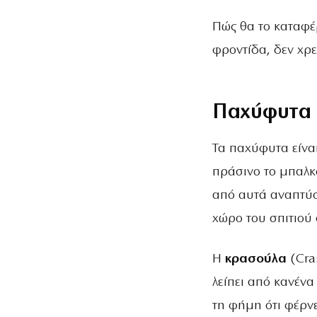
Πώς θα το καταφέ
φροντίδα, δεν χρε
Παχύφυτα
Τα παχύφυτα είναι
πράσινο το μπαλκό
από αυτά αναπτύσσ
χώρο του σπιτιού
Η
κρασούλα
(Cras
λείπει από κανένα
τη φήμη ότι φέρν