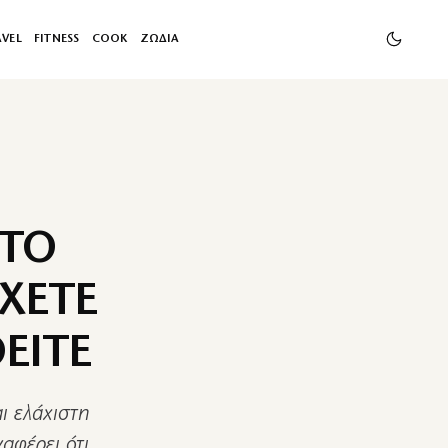
AVEL
FITNESS
COOK
ΖΩΔΙΑ
 ΤΟ
ΧΕΤΕ
ΕΙΤΕ
ι ελάχιστη
αφέρει ότι