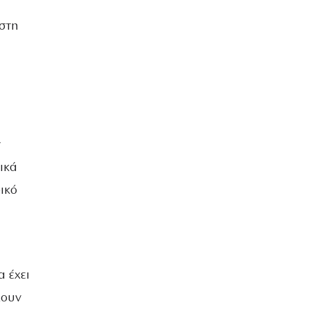
 στη
ν
ικά
ικό
α έχει
χουν