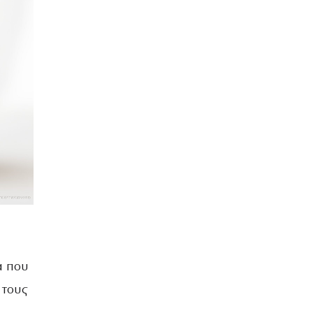
α που
 τους