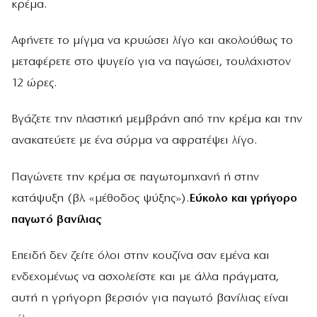
κρέµα.
Αφήνετε το µίγµα να κρυώσει λίγο και ακολούθως το
µεταφέρετε στο ψυγείο για να παγώσει, τουλάχιστον
12 ώρες.
Βγάζετε την πλαστική µεµβράνη από την κρέµα και την
ανακατεύετε µε ένα σύρµα να αφρατέψει λίγο.
Παγώνετε την κρέµα σε παγωτοµηχανή ή στην
κατάψυξη (βλ. «µέθοδος ψύξης»).
Εύκολο και γρήγορο
παγωτό βανίλιας
Επειδή δεν ζείτε όλοι στην κουζίνα σαν εµένα και
ενδεχοµένως να ασχολείστε και µε άλλα πράγµατα,
αυτή η γρήγορη βερσιόν για παγωτό βανίλιας είναι