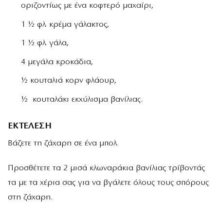
οριζοντίως µε ένα κοφτερό µαχαίρι,
1 ½ φλ. κρέµα γάλακτος,
1 ½ φλ. γάλα,
4 µεγάλα κροκάδια,
½ κουταλιά κορν φλάουρ,
½ κουταλάκι εκχύλισµα βανίλιας.
ΕΚΤΕΛΕΣΗ
Βάζετε τη ζάχαρη σε ένα µπολ.
Προσθέτετε τα 2 µισά κλωναράκια βανίλιας τρίβοντάς
τα µε τα χέρια σας για να βγάλετε όλους τους σπόρους
στη ζάχαρη.