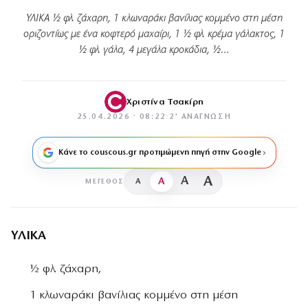
ΥΛΙΚΑ ½ φλ. ζάχαρη, 1 κλωναράκι βανίλιας κοµµένο στη µέση
οριζοντίως µε ένα κοφτερό µαχαίρι, 1 ½ φλ. κρέµα γάλακτος, 1
½ φλ. γάλα, 4 µεγάλα κροκάδια, ½…
Χριστίνα Τσακίρη
25.04.2026 · 08:22
·
2′ ΑΝΆΓΝΩΣΗ
Κάνε το couscous.gr προτιμώμενη πηγή στην Google
A
A
A
A
ΜΈΓΕΘΟΣ
ΥΛΙΚΑ
½ φλ. ζάχαρη,
1 κλωναράκι βανίλιας κοµµένο στη µέση