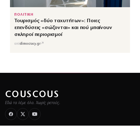
ΠΟΛΙΤΙΚΗ
Τουρισμός «δύο ταχυτήτων»: Ποιες
επενδύσεις «σώζονται» και πού μπαίνουν
σκληροί περιορισμοί
↗
από
dimocracy.gr
COUSCOUS
Εδώ τα λέμε όλα. Χωρίς ρετούς.
ΚΑΤΗΓΟΡΙΕΣ