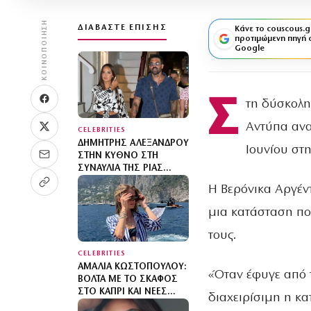
ΚΟΙΝΟΠΟΊΗΣΗ
ΔΙΑΒΆΣΤΕ ΕΠΊΣΗΣ
Κάνε το couscous.g
προτιμώμενη πηγή 
Google
Σ
τη δύσκολη
Αντύπα αν
CELEBRITIES
ΔΗΜΉΤΡΗΣ ΑΛΕΞΆΝΔΡΟΥ
Ιουνίου στ
ΣΤΗΝ ΚΎΘΝΟ ΣΤΗ
ΣΥΝΑΥΛΊΑ ΤΗΣ ΡΊΑΣ
ΕΛΛΗΝΊΔΟΥ: «ΠΌΣΟ ΠΙΟ
Η Βερόνικα Αργέν
ΠΆΝΩ ΑΠ’ ΤΗΝ ΠΊΣΤΑ ΤΟ
ΘΕΣ!»
μια κατάσταση που
τους.
CELEBRITIES
ΑΜΑΛΊΑ ΚΩΣΤΟΠΟΎΛΟΥ:
«Όταν έφυγε από 
ΒΌΛΤΑ ΜΕ ΤΟ ΣΚΆΦΟΣ
ΣΤΟ ΚΆΠΡΙ ΚΑΙ ΝΈΕΣ
διαχειρίσιμη η κα
ΦΩΤΟΓΡΑΦΊΕΣ ΤΩΝ