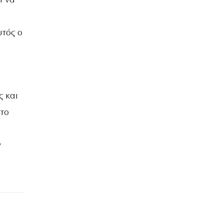
ι να
υτός ο
 και
 το
ν