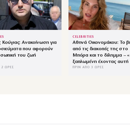
IES
CELEBRITIES
 Κούγιας: Ανακοίνωση για
Αθηνά Οικονομάκου: Το β
οσιεύματα που αφορούν
από τις διακοπές της στ
οσωπική του ζωή
Μπόρα και το δίλημμα – «
ξαπλωμένη έχοντας αυτή 
 2 ΏΡΕΣ
ΠΡΙΝ ΑΠΌ 3 ΏΡΕΣ