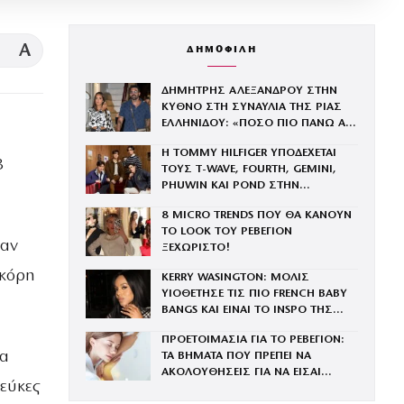
A
ΔΗΜΟΦΙΛΗ
ΔΗΜΗΤΡΗΣ ΑΛΕΞΑΝΔΡΟΥ ΣΤΗΝ
ΚΥΘΝΟ ΣΤΗ ΣΥΝΑΥΛΙΑ ΤΗΣ ΡΙΑΣ
ΕΛΛΗΝΙΔΟΥ: «ΠΟΣΟ ΠΙΟ ΠΑΝΩ ΑΠ’
η
ΤΗΝ ΠΙΣΤΑ ΤΟ ΘΕΣ!»
Η TOMMY HILFIGER ΥΠΟΔΕΧΕΤΑΙ
3
ΤΟΥΣ Τ-WAVE, FOURTH, GEMINI,
PHUWIN ΚΑΙ POND ΣΤΗΝ
ΟΙΚΟΓΕΝΕΙΑ ΤΟΥ BRAND
8 MICRO TRENDS ΠΟΥ ΘΑ ΚΑΝΟΥΝ
ΤΟ LOOK ΤΟΥ ΡΕΒΕΓΙΟΝ
ταν
ΞΕΧΩΡΙΣΤΟ!
 κόρη
KERRY WASINGTON: ΜΟΛΙΣ
ΥΙΟΘΕΤΗΣΕ ΤΙΣ ΠΙΟ FRENCH BABY
BANGS ΚΑΙ ΕΙΝΑΙ ΤΟ INSPO ΤΗΣ
ΧΡΟΝΙΑΣ
ΠΡΟΕΤΟΙΜΑΣΙΑ ΓΙΑ ΤΟ ΡΕΒΕΓΙΟΝ:
λα
ΤΑ ΒΗΜΑΤΑ ΠΟΥ ΠΡΕΠΕΙ ΝΑ
ΑΚΟΛΟΥΘΗΣΕΙΣ ΓΙΑ ΝΑ ΕΙΣΑΙ
λεύκες
ΕΝΤΥΠΩΣΙΑΚΗ ΤΗΝ ΠΙΟ ΛΑΜΠΕΡΗ