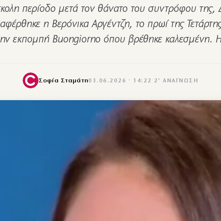
κολη περίοδο μετά τον θάνατο του συντρόφου της,
αφέρθηκε η Βερόνικα Αργέντζη, το πρωί της Τετάρτης
ην εκπομπή Buongiorno όπου βρέθηκε καλεσμένη.
Σοφία Σταμάτη
03.06.2026 · 14:22
·
2′ ΑΝΆΓΝΩΣΗ