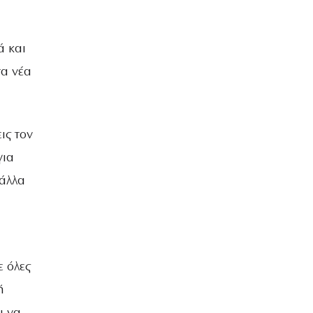
ΒΡΑΔΙΑ ΤΟΥ ΧΡΟΝΟΥ
ά και
τα νέα
ις τον
για
 άλλα
 όλες
ή