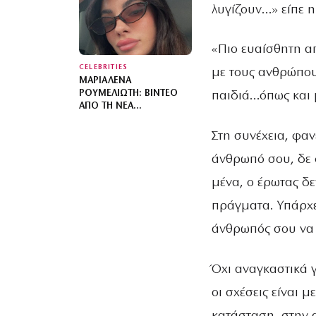
ΔΙΑΚΟΠΏΝ ΤΗΣ
λυγίζουν…» είπε η
«Πιο ευαίσθητη απ
CELEBRITIES
με τους ανθρώπου
ΜΑΡΙΑΛΈΝΑ
ΡΟΥΜΕΛΙΏΤΗ: ΒΊΝΤΕΟ
παιδιά…όπως και 
ΑΠΌ ΤΗ ΝΈΑ
ΚΑΘΗΜΕΡΙΝΌΤΗΤΆ ΤΗΣ
ΑΓΚΑΛΙΆ ΜΕ ΤΟΝ ΓΙΟ ΤΗΣ
Στη συνέχεια, φαν
άνθρωπό σου, δε φ
μένα, ο έρωτας δε
πράγματα. Υπάρχε
άνθρωπός σου να 
Όχι αναγκαστικά 
οι σχέσεις είναι