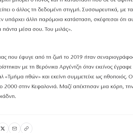
αρχή μπορεί ο πόνος και η κατάσταση που δε σε αφήνε
λείπει ο άλλος τη δεδομένη στιγμή. Συσσωρευτικά, με τα
εν υπάρχει άλλη παρόμοια κατάσταση, σκέφτεσαι ότι α
 πάντα μέσα σου. Του μιλάς».
ας που έφυγε από τη ζωή το 2019 ήταν σεναριογράφος
ίστηκαν με τη Βερόνικα Αργέντζη όταν εκείνος έγραφε
αλ «Τμήμα ηθών» και εκείνη συμμετείχε ως ηθοποιός. Ο
το 2000 στην Κεφαλονιά. Μαζί απέκτησαν μια κόρη, τη
ιάδνη.