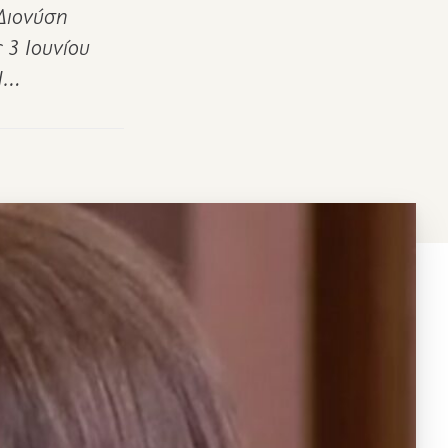
 Διονύση
 3 Ιουνίου
 Η…