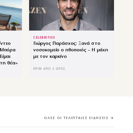
CELEBRITIES
ίντεο
Γιώργος Παράσχος: Ξανά στο
ο Μπόρα
νοσοκομείο ο ηθοποιός – Η μάχη
Είμαι
με τον καρκίνο
τη θέα»
ΠΡΙΝ ΑΠΌ 3 ΏΡΕΣ
ΌΛΕΣ ΟΙ ΤΕΛΕΥΤΑΊΕΣ ΕΙΔΉΣΕΙΣ →