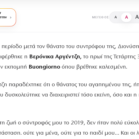
r
A
A
στην
A
ΜΈΓΕΘΟΣ
 περίοδο μετά τον θάνατο του συντρόφου της, Διονύσ
αφέρθηκε η
Βερόνικα Αργέντζη,
το πρωί της Τετάρτης 
ην εκπομπή
Buongiorno
όπου βρέθηκε καλεσμένη.
τζη παραδέχτηκε ότι ο θάνατος του αγαπημένου της, ή
 δυσκολεύτηκε να διαχειριστεί τόσο εκείνη, όσο και η
τη ζωή ο σύντροφός μου το 2019, δεν ήταν πολύ εύκο
τάσταση. ούτε για μένα, ούτε για το παιδί μου… Και οι 