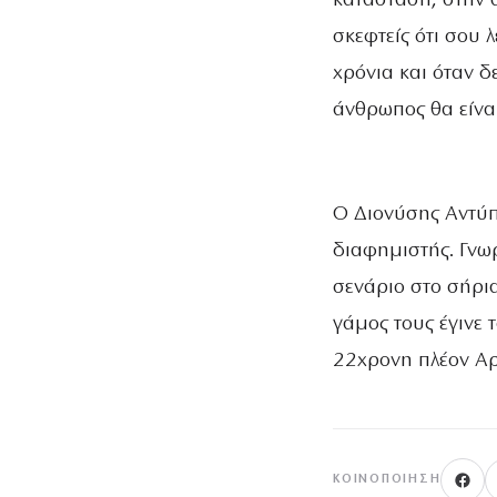
κατάσταση, στην 
σκεφτείς ότι σου 
χρόνια και όταν δ
άνθρωπος θα είναι
O Διονύσης Αντύπ
διαφημιστής. Γνωρ
σενάριο στο σήρι
γάμος τους έγινε 
22χρονη πλέον Αρ
ΚΟΙΝΟΠΟΊΗΣΗ