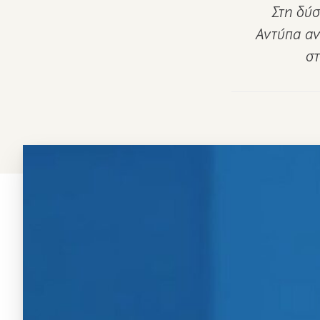
Στη δύσ
Αντύπα αν
στ