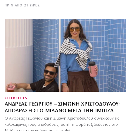
ΠΡΙΝ ΑΠΌ 21 ΏΡΕΣ
CELEBRITIES
ΑΝΔΡΈΑΣ ΓΕΩΡΓΊΟΥ – ΣΙΜΏΝΗ ΧΡΙΣΤΟΔΟΎΛΟΥ:
ΑΠΌΔΡΑΣΗ ΣΤΟ ΜΙΛΆΝΟ ΜΕΤΆ ΤΗΝ ΊΜΠΙΖΑ
Ο Ανδρέας Γεωργίου και η Σιμώνη Χριστοδούλου συνεχίζουν τις
καλοκαιρινές τους αποδράσεις, αυτή τη φορά ταξιδεύοντας στο
Μιλάνο μετά την πρόσφατη επίσκεψή…