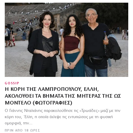
GOSSIP
Η ΚΌΡΗ ΤΗΣ ΛΑΜΠΡΟΠΟΎΛΟΥ, ΈΛΛΗ,
ΑΚΟΛΟΥΘΕΊ ΤΑ ΒΉΜΑΤΑ ΤΗΣ ΜΗΤΈΡΑΣ ΤΗΣ ΩΣ
ΜΟΝΤΈΛΟ (ΦΩΤΟΓΡΑΦΊΕΣ)
Ο Γιάννης Νταλιάνης παρακολούθησε τις «Τρωάδες» μαζί με την
κόρη του, Έλλη, η οποία έκλεψε τις εντυπώσεις με τη φυσική
ομορφιά, την…
ΠΡΙΝ ΑΠΌ 18 ΏΡΕΣ