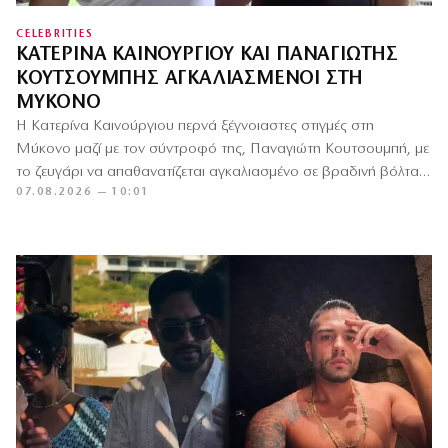
CELEBRITIES
ΚΑΤΕΡΊΝΑ ΚΑΙΝΟΎΡΓΙΟΥ ΚΑΙ ΠΑΝΑΓΙΏΤΗΣ
ΚΟΥΤΣΟΥΜΠΉΣ ΑΓΚΑΛΙΑΣΜΈΝΟΙ ΣΤΗ
ΜΎΚΟΝΟ
Η Κατερίνα Καινούργιου περνά ξέγνοιαστες στιγμές στη
Μύκονο μαζί με τον σύντροφό της, Παναγιώτη Κουτσουμπή, με
το ζευγάρι να απαθανατίζεται αγκαλιασμένο σε βραδινή βόλτα
07.08.2026 — 10:01
στο Nammos…