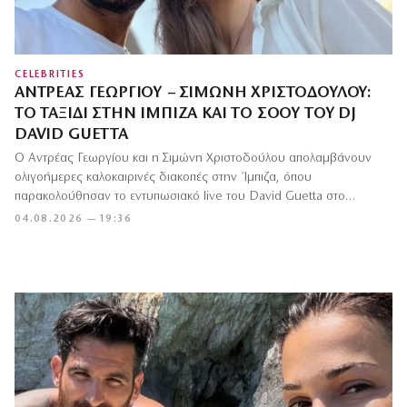
CELEBRITIES
ΑΝΤΡΈΑΣ ΓΕΩΡΓΊΟΥ – ΣΙΜΏΝΗ ΧΡΙΣΤΟΔΟΎΛΟΥ:
ΤΟ ΤΑΞΊΔΙ ΣΤΗΝ ΊΜΠΙΖΑ ΚΑΙ ΤΟ ΣΌΟΥ ΤΟΥ DJ
DAVID GUETTA
Ο Αντρέας Γεωργίου και η Σιμώνη Χριστοδούλου απολαμβάνουν
ολιγοήμερες καλοκαιρινές διακοπές στην Ίμπιζα, όπου
παρακολούθησαν το εντυπωσιακό live του David Guetta στο…
04.08.2026 — 19:36