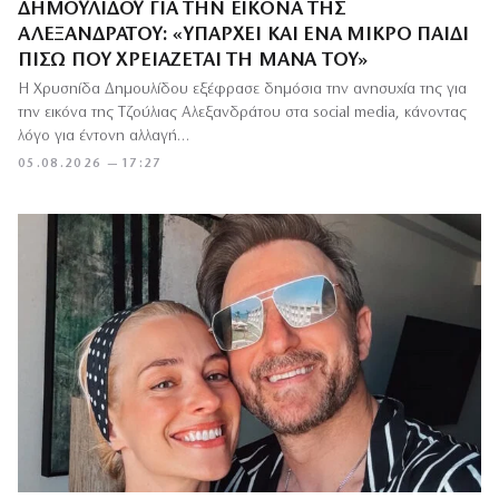
ΔΗΜΟΥΛΊΔΟΥ ΓΙΑ ΤΗΝ ΕΙΚΌΝΑ ΤΗΣ
ΑΛΕΞΑΝΔΡΆΤΟΥ: «ΥΠΆΡΧΕΙ ΚΑΙ ΈΝΑ ΜΙΚΡΌ ΠΑΙΔΊ
ΠΊΣΩ ΠΟΥ ΧΡΕΙΆΖΕΤΑΙ ΤΗ ΜΆΝΑ ΤΟΥ»
Η Χρυσηίδα Δημουλίδου εξέφρασε δημόσια την ανησυχία της για
την εικόνα της Τζούλιας Αλεξανδράτου στα social media, κάνοντας
λόγο για έντονη αλλαγή…
05.08.2026 — 17:27