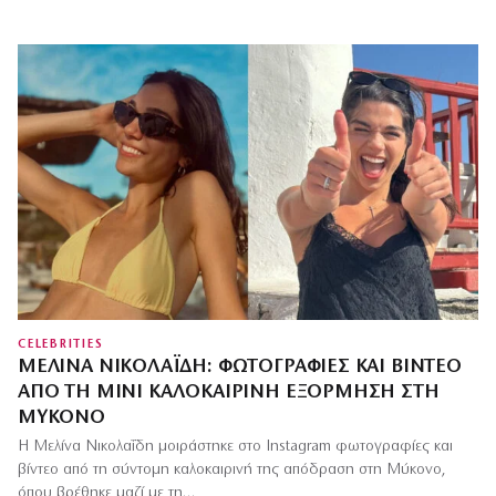
CELEBRITIES
ΜΕΛΊΝΑ ΝΙΚΟΛΑΪ́ΔΗ: ΦΩΤΟΓΡΑΦΊΕΣ ΚΑΙ ΒΊΝΤΕΟ
ΑΠΌ ΤΗ ΜΊΝΙ ΚΑΛΟΚΑΙΡΙΝΉ ΕΞΌΡΜΗΣΗ ΣΤΗ
ΜΎΚΟΝΟ
Η Μελίνα Νικολαΐδη μοιράστηκε στο Instagram φωτογραφίες και
βίντεο από τη σύντομη καλοκαιρινή της απόδραση στη Μύκονο,
όπου βρέθηκε μαζί με τη…