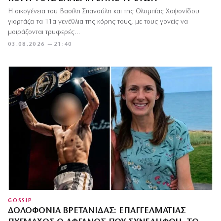
Η οικογένεια του Βασίλη Σπανούλη και της Ολυμπίας Χοψονίδου
γιορτάζει τα 11α γενέθλια της κόρης τους, με τους γονείς να
μοιράζονται τρυφερές…
03.08.2026 — 21:40
GOSSIP
ΔΟΛΟΦΟΝΊΑ ΒΡΕΤΑΝΊΔΑΣ: ΕΠΑΓΓΕΛΜΑΤΊΑΣ