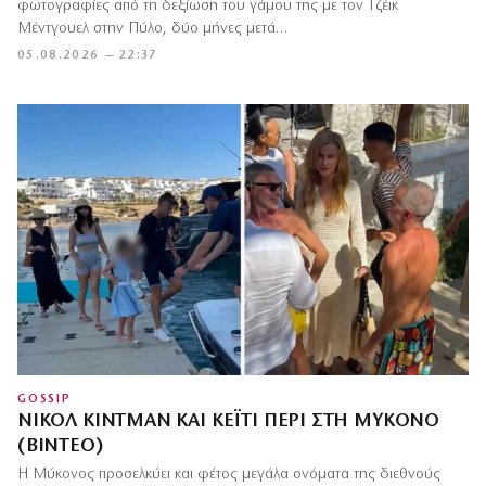
φωτογραφίες από τη δεξίωση του γάμου της με τον Τζέικ
Μέντγουελ στην Πύλο, δύο μήνες μετά…
05.08.2026 — 22:37
GOSSIP
ΝΙΚΌΛ ΚΊΝΤΜΑΝ ΚΑΙ ΚΈΙΤΙ ΠΈΡΙ ΣΤΗ ΜΎΚΟΝΟ
(ΒΊΝΤΕΟ)
Η Μύκονος προσελκύει και φέτος μεγάλα ονόματα της διεθνούς