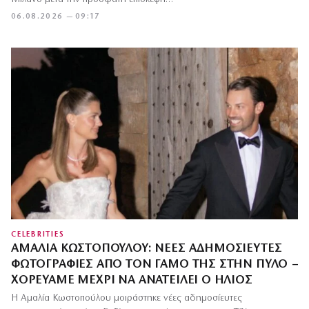
06.08.2026 — 09:17
CELEBRITIES
ΑΜΑΛΊΑ ΚΩΣΤΟΠΟΎΛΟΥ: ΝΈΕΣ ΑΔΗΜΟΣΊΕΥΤΕΣ
ΦΩΤΟΓΡΑΦΊΕΣ ΑΠΌ ΤΟΝ ΓΆΜΟ ΤΗΣ ΣΤΗΝ ΠΎΛΟ –
ΧΟΡΕΎΑΜΕ ΜΈΧΡΙ ΝΑ ΑΝΑΤΕΊΛΕΙ Ο ΉΛΙΟΣ
Η Αμαλία Κωστοπούλου μοιράστηκε νέες αδημοσίευτες