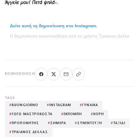
Άγγελε μου! Πετά ψηλά
».
Δείτε αυτή τη δημοσίευση στο Instagram.
Η δημοσίευση κοινοποιήθηκε από το χρήστη Τραιανος Δελλας (@d
ΚΟΙΝΟΠΟΊΗΣΗ
TAGS
#
BUONGIORNO
#
INSTAGRAM
#
ΓΥΝΑΙΚΑ
#
ΓΩΓΩ ΜΑΣΤΡΟΚΩΣΤΑ
#
ΕΚΠΟΜΠΗ
#
ΚΟΡΗ
#
ΠΡΟΠΟΝΗΤΗΣ
#
ΣΗΜΕΡΑ
#
ΣΥΝΕΝΤΕΥΞΗ
#
ΤΑΞΙΔΙ
#
ΤΡΑΙΑΝΟΣ ΔΕΛΛΑΣ