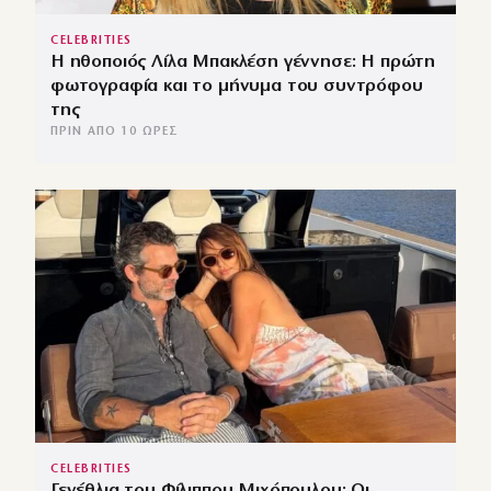
CELEBRITIES
Η ηθοποιός Λίλα Μπακλέση γέννησε: Η πρώτη
φωτογραφία και το μήνυμα του συντρόφου
της
ΠΡΙΝ ΑΠΌ 10 ΏΡΕΣ
CELEBRITIES
Γενέθλια του Φίλιππου Μιχόπουλου: Οι