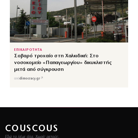
ΕΠΙΚΑΙΡΟΤΗΤΑ
Σοβαρό τροχαίο στη Χαλκιδική: Στο
νοσοκομείο «Παπαγεωργίου» δικυκλιστής
μετά από σύγκρουση
↗
από
dimocracy.gr
COUSCOUS
Εδώ τα λέμε όλα. Χωρίς ρετούς.