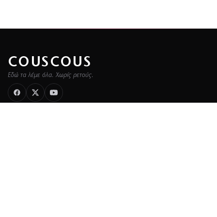
COUSCOUS
Εδώ τα λέμε όλα. Χωρίς ρετούς.
ΚΑΤΗΓΟΡΙΕΣ
ΡΟΗ ΕΙΔΗΣΕΩΝ
CELEBRITIES
GOSSIP
MEDIA
BEAUTY
FASHION
DECO
ΥΓΕΙΑ
TRAVEL
FITNESS