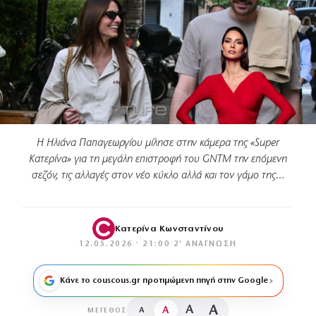
Η Ηλιάνα Παπαγεωργίου μίλησε στην κάμερα της «Super
Κατερίνα» για τη μεγάλη επιστροφή του GNTM την επόμενη
σεζόν, τις αλλαγές στον νέο κύκλο αλλά και τον γάμο της…
Κατερίνα Κωνσταντίνου
12.05.2026 · 21:00
·
2′ ΑΝΆΓΝΩΣΗ
Κάνε το couscous.gr προτιμώμενη πηγή στην Google
A
A
A
A
ΜΈΓΕΘΟΣ