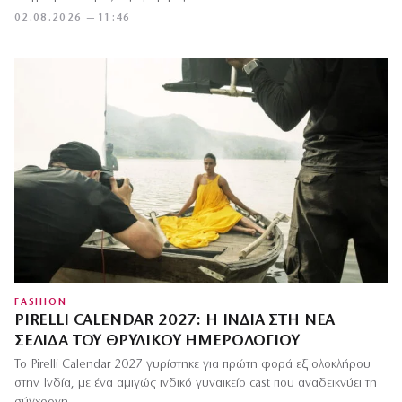
02.08.2026 — 11:46
FASHION
PIRELLI CALENDAR 2027: Η ΙΝΔΊΑ ΣΤΗ ΝΈΑ
ΣΕΛΊΔΑ ΤΟΥ ΘΡΥΛΙΚΟΎ ΗΜΕΡΟΛΟΓΊΟΥ
Το Pirelli Calendar 2027 γυρίστηκε για πρώτη φορά εξ ολοκλήρου
στην Ινδία, με ένα αμιγώς ινδικό γυναικείο cast που αναδεικνύει τη