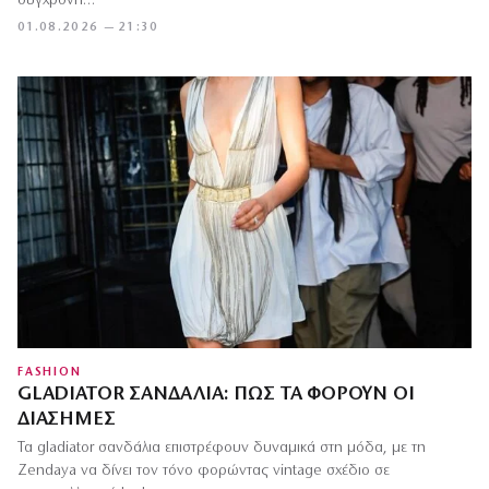
σύγχρονη…
01.08.2026 — 21:30
FASHION
GLADIATOR ΣΑΝΔΆΛΙΑ: ΠΏΣ ΤΑ ΦΟΡΟΎΝ ΟΙ
ΔΙΆΣΗΜΕΣ
Τα gladiator σανδάλια επιστρέφουν δυναμικά στη μόδα, με τη
Zendaya να δίνει τον τόνο φορώντας vintage σχέδιο σε