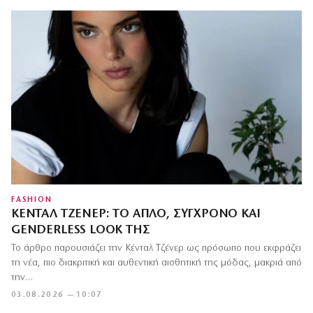
FASHION
ΚΈΝΤΑΛ ΤΖΈΝΕΡ: ΤΟ ΑΠΛΌ, ΣΎΓΧΡΟΝΟ ΚΑΙ
GENDERLESS LOOK ΤΗΣ
Το άρθρο παρουσιάζει την Κένταλ Τζένερ ως πρόσωπο που εκφράζει
τη νέα, πιο διακριτική και αυθεντική αισθητική της μόδας, μακριά από
την…
03.08.2026 — 10:07