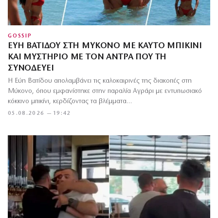
GOSSIP
ΕΎΗ ΒΑΤΊΔΟΥ ΣΤΗ ΜΎΚΟΝΟ ΜΕ ΚΑΥΤΌ ΜΠΙΚΊΝΙ
ΚΑΙ ΜΥΣΤΉΡΙΟ ΜΕ ΤΟΝ ΆΝΤΡΑ ΠΟΥ ΤΗ
ΣΥΝΟΔΕΎΕΙ
Η Εύη Βατίδου απολαμβάνει τις καλοκαιρινές της διακοπές στη
Μύκονο, όπου εμφανίστηκε στην παραλία Αγράρι με εντυπωσιακό
κόκκινο μπικίνι, κερδίζοντας τα βλέμματα…
05.08.2026 — 19:42