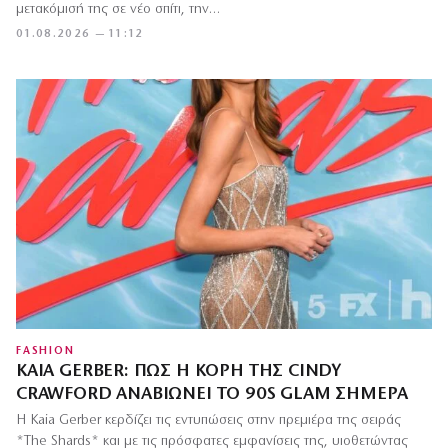
μετακόμισή της σε νέο σπίτι, την…
01.08.2026 — 11:12
FASHION
KAIA GERBER: ΠΏΣ Η ΚΌΡΗ ΤΗΣ CINDY
CRAWFORD ΑΝΑΒΙΏΝΕΙ ΤΟ 90S GLAM ΣΉΜΕΡΑ
Η Kaia Gerber κερδίζει τις εντυπώσεις στην πρεμιέρα της σειράς
*The Shards* και με τις πρόσφατες εμφανίσεις της, υιοθετώντας