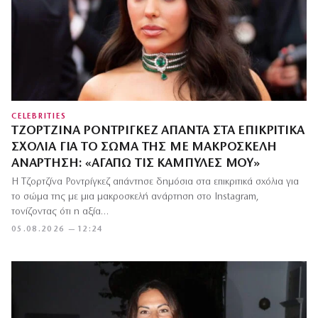
CELEBRITIES
ΤΖΟΡΤΖΊΝΑ ΡΟΝΤΡΊΓΚΕΖ ΑΠΑΝΤΆ ΣΤΑ ΕΠΙΚΡΙΤΙΚΆ
ΣΧΌΛΙΑ ΓΙΑ ΤΟ ΣΏΜΑ ΤΗΣ ΜΕ ΜΑΚΡΟΣΚΕΛΉ
ΑΝΆΡΤΗΣΗ: «ΑΓΑΠΏ ΤΙΣ ΚΑΜΠΎΛΕΣ ΜΟΥ»
Η Τζορτζίνα Ροντρίγκεζ απάντησε δημόσια στα επικριτικά σχόλια για
το σώμα της με μια μακροσκελή ανάρτηση στο Instagram,
τονίζοντας ότι η αξία…
05.08.2026 — 12:24