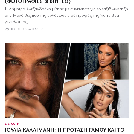
(ΦΩΤΟΓΡΑΦΊΕΣ & ΒΊΝΤΕΟ)
Η Δήμητρα Αλεξανδράκη μίλησε με συγκίνηση για το ταξίδι-έκπληξη
στις Μαλδίβες που της οργάνωσε ο σύντροφός της για τα 36α
γενέθλιά της,…
29.07.2026 — 06:07
GOSSIP
ΙΟΥΛΊΑ ΚΑΛΛΙΜΆΝΗ: Η ΠΡΌΤΑΣΗ ΓΆΜΟΥ ΚΑΙ ΤΟ