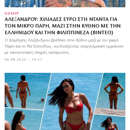
GOSSIP
ΑΛΕΞΆΝΔΡΟΥ: ΧΙΛΙΆΔΕΣ ΕΥΡΏ ΣΤΗ ΝΤΑΝΤΆ ΓΙΑ
ΤΟΝ ΜΙΚΡΌ ΠΆΡΗ, ΜΑΖΊ ΣΤΗΝ ΚΎΘΝΟ ΜΕ ΤΗΝ
ΕΛΛΗΝΊΔΟΥ ΚΑΙ ΤΗΝ ΦΙΛΙΠΠΙΝΈΖΑ (ΒΊΝΤΕΟ)
Ο Δημήτρης Αλεξάνδρου βρέθηκε στην Κύθνο μαζί με τον μικρό
Πάρη και τη Ρία Ελληνίδου, συνδυάζοντας επαγγελματική εμφάνιση
με οικογενειακές στιγμές χαλάρωσης…
06.08.2026 — 10:33