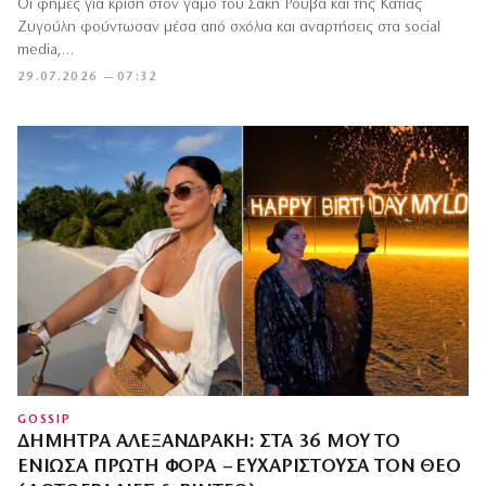
Οι φήμες για κρίση στον γάμο του Σάκη Ρουβά και της Κάτιας
Ζυγούλη φούντωσαν μέσα από σχόλια και αναρτήσεις στα social
media,…
29.07.2026 — 07:32
GOSSIP
ΔΉΜΗΤΡΑ ΑΛΕΞΑΝΔΡΆΚΗ: ΣΤΑ 36 ΜΟΥ ΤΟ
ΈΝΙΩΣΑ ΠΡΏΤΗ ΦΟΡΆ – ΕΥΧΑΡΙΣΤΟΎΣΑ ΤΟΝ ΘΕΌ