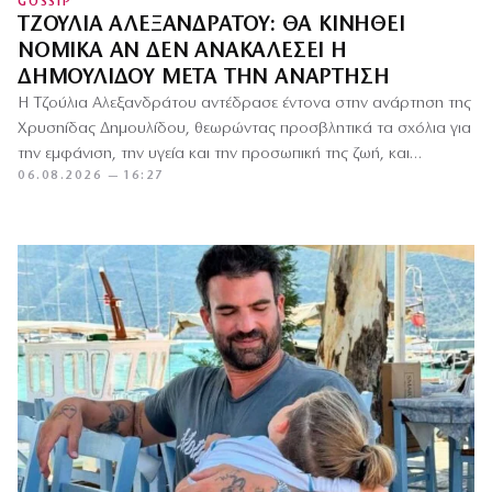
GOSSIP
ΤΖΟΎΛΙΑ ΑΛΕΞΑΝΔΡΆΤΟΥ: ΘΑ ΚΙΝΗΘΕΊ
ΝΟΜΙΚΆ ΑΝ ΔΕΝ ΑΝΑΚΑΛΈΣΕΙ Η
ΔΗΜΟΥΛΊΔΟΥ ΜΕΤΆ ΤΗΝ ΑΝΆΡΤΗΣΗ
Η Τζούλια Αλεξανδράτου αντέδρασε έντονα στην ανάρτηση της
Χρυσηίδας Δημουλίδου, θεωρώντας προσβλητικά τα σχόλια για
την εμφάνιση, την υγεία και την προσωπική της ζωή, και
06.08.2026 — 16:27
προειδοποίησε…