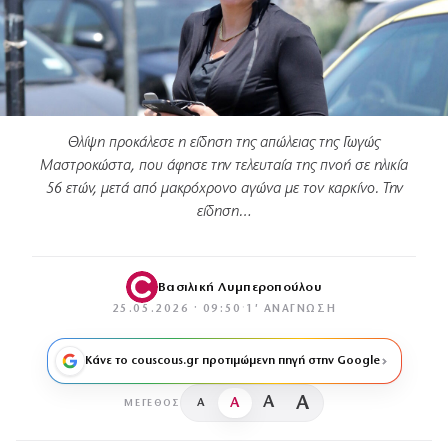
Θλίψη προκάλεσε η είδηση της απώλειας της Γωγώς
Μαστροκώστα, που άφησε την τελευταία της πνοή σε ηλικία
56 ετών, μετά από μακρόχρονο αγώνα με τον καρκίνο. Την
είδηση…
Βασιλική Λυμπεροπούλου
25.05.2026 · 09:50
·
1′ ΑΝΆΓΝΩΣΗ
Κάνε το couscous.gr προτιμώμενη πηγή στην Google
A
A
A
A
ΜΈΓΕΘΟΣ