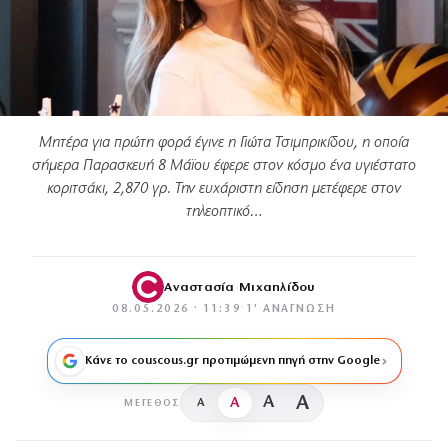
Μητέρα για πρώτη φορά έγινε η Γιώτα Τσιμπρικίδου, η οποία
σήμερα Παρασκευή 8 Μάϊου έφερε στον κόσμο ένα υγιέστατο
κοριτσάκι, 2,870 γρ. Την ευχάριστη είδηση μετέφερε στον
τηλεοπτικό…
Αναστασία Μιχαηλίδου
08.05.2026 · 11:39
·
1′ ΑΝΆΓΝΩΣΗ
Κάνε το couscous.gr προτιμώμενη πηγή στην Google
A
A
A
A
ΜΈΓΕΘΟΣ