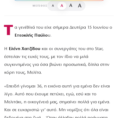
A
A
A
A
ΜΈΓΕΘΟΣ
Τ
α γενέθλιά του είχε σήμερα Δευτέρα 15 Ιουνίου ο
Ετεοκλής Παύλο
υ.
Η
Ελένη Χατζίδου
και οι συνεργάτες του στο Star,
έστειλαν τις ευχές τους, με τον ίδιο να μιλά
συγκινημένος για όσα βιώνει προσωπικά, δίπλα στην
κόρη τους, Μελίτα.
«Επειδή γίνομαι 36, η εικόνα αυτή για εμένα δεν είναι
λίγο. Αυτό που έχουμε πετύχει, εγώ, εσύ και το
Μελιτάκι, η οικογένειά μας, σημαίνει πολλά για εμένα.
Και σε ευχαριστώ γι’ αυτό. Μη νομίζεις ότι όλα είναι
δεδομένα στη ζωή… Όταν άλλαξαν πολλά πράγματα