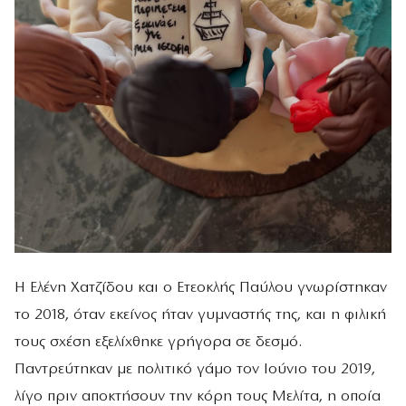
Η
Ελένη Χατζίδου
και ο
Ετεοκλής Παύλου
γνωρίστηκαν
το 2018, όταν εκείνος ήταν γυμναστής της, και η φιλική
τους σχέση εξελίχθηκε γρήγορα σε δεσμό.
Παντρεύτηκαν με πολιτικό γάμο τον Ιούνιο του 2019,
λίγο πριν αποκτήσουν την κόρη τους Μελίτα, η οποία