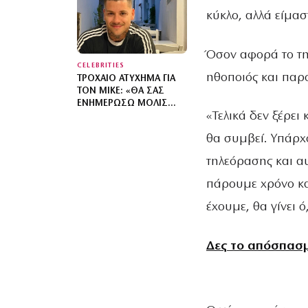
ΚΑΛΎΤΕΡΟ ΠΑΙΔΊ ΤΟΥ
κύκλο, αλλά είμασ
ΚΌΣΜΟΥ»
Όσον αφορά το τηλ
CELEBRITIES
ηθοποιός και παρ
ΤΡΟΧΑΊΟ ΑΤΎΧΗΜΑ ΓΙΑ
ΤΟΝ MIKE: «ΘΑ ΣΑΣ
ΕΝΗΜΕΡΏΣΩ ΜΌΛΙΣ
«Τελικά δεν ξέρει
ΕΊΜΑΙ ΣΕ ΘΈΣΗ ΝΑ
ΕΠΙΣΤΡΈΨΩ»
θα συμβεί. Υπάρχ
τηλεόρασης και αυ
πάρουμε χρόνο και
έχουμε, θα γίνει ό,
Δες το απόσπασμ