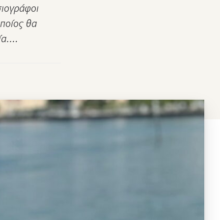
σιογράφοι
οποίος θα
ία.…