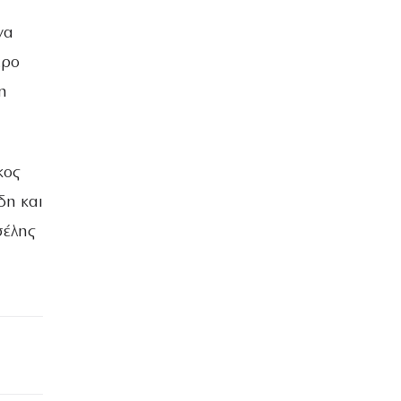
να
ερο
η
κος
δη και
σέλης