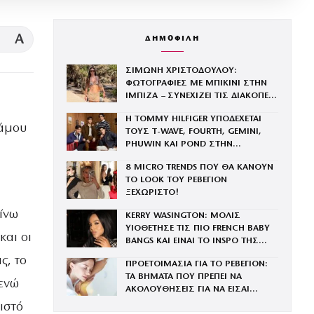
A
ΔΗΜΟΦΙΛΗ
ΣΙΜΩΝΗ ΧΡΙΣΤΟΔΟΥΛΟΥ:
ΦΩΤΟΓΡΑΦΙΕΣ ΜΕ ΜΠΙΚΙΝΙ ΣΤΗΝ
ΙΜΠΙΖΑ – ΣΥΝΕΧΙΖΕΙ ΤΙΣ ΔΙΑΚΟΠΕΣ
ΤΗΣ ΜΕ ΤΟΝ ΣΥΖΥΓΟ ΤΗΣ, ΑΝΤΡΕΑ
Η TOMMY HILFIGER ΥΠΟΔΕΧΕΤΑΙ
ΓΕΩΡΓΙΟΥ
γάμου
ΤΟΥΣ Τ-WAVE, FOURTH, GEMINI,
PHUWIN ΚΑΙ POND ΣΤΗΝ
ΟΙΚΟΓΕΝΕΙΑ ΤΟΥ BRAND
8 MICRO TRENDS ΠΟΥ ΘΑ ΚΑΝΟΥΝ
ΤΟ LOOK ΤΟΥ ΡΕΒΕΓΙΟΝ
ΞΕΧΩΡΙΣΤΟ!
αίνω
KERRY WASINGTON: ΜΟΛΙΣ
ΥΙΟΘΕΤΗΣΕ ΤΙΣ ΠΙΟ FRENCH BABY
και οι
BANGS ΚΑΙ ΕΙΝΑΙ ΤΟ INSPO ΤΗΣ
ΧΡΟΝΙΑΣ
ς, το
ΠΡΟΕΤΟΙΜΑΣΙΑ ΓΙΑ ΤΟ ΡΕΒΕΓΙΟΝ:
ΤΑ ΒΗΜΑΤΑ ΠΟΥ ΠΡΕΠΕΙ ΝΑ
 ενώ
ΑΚΟΛΟΥΘΗΣΕΙΣ ΓΙΑ ΝΑ ΕΙΣΑΙ
ΕΝΤΥΠΩΣΙΑΚΗ ΤΗΝ ΠΙΟ ΛΑΜΠΕΡΗ
ιστό