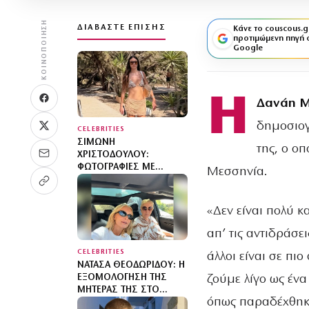
ΚΟΙΝΟΠΟΊΗΣΗ
ΔΙΑΒΆΣΤΕ ΕΠΊΣΗΣ
Κάνε το couscous.g
προτιμώμενη πηγή 
Google
Η
Δανάη 
δημοσιογ
CELEBRITIES
ΣΙΜΏΝΗ
της, ο ο
ΧΡΙΣΤΟΔΟΎΛΟΥ:
ΦΩΤΟΓΡΑΦΊΕΣ ΜΕ
Μεσσηνία.
ΜΠΙΚΊΝΙ ΣΤΗΝ ΊΜΠΙΖΑ –
ΣΥΝΕΧΊΖΕΙ ΤΙΣ ΔΙΑΚΟΠΈΣ
ΤΗΣ ΜΕ ΤΟΝ ΣΎΖΥΓΌ
«Δεν είναι πολύ κ
ΤΗΣ, ΑΝΤΡΈΑ ΓΕΩΡΓΊΟΥ
απ’ τις αντιδράσει
CELEBRITIES
άλλοι είναι σε πι
ΝΑΤΆΣΑ ΘΕΟΔΩΡΊΔΟΥ: Η
ζούμε λίγο ως έν
ΕΞΟΜΟΛΌΓΗΣΗ ΤΗΣ
ΜΗΤΈΡΑΣ ΤΗΣ ΣΤΟ
όπως παραδέχθηκε
ΑΥΤΟΚΊΝΗΤΟ – «ΈΧΩ ΤΟ