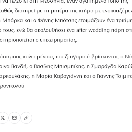
 να τελεστεί στη Μεσσηνία, έναν αγαπημένο τόπο της
θώς διατηρεί με τη μητέρα της κτήμα με ενοικιαζόμε
 Μπάρκα και ο Φάνης Μπότσης ετοιμάζουν ένα τριήμ
μο τους, ενώ θα ακολουθήσει ένα after wedding πάρτι στ
τηριοποιείται ο επιχειρηματίας.
άσημους καλεσμένους του ζευγαριού βρίσκονται, ο Νί
οινα Βανδή, ο Βασίλης Μπισμπίκης, η Σμαράγδα Καρύ
αρκουλάκης, η Μαρία Καβογιάννη και ο Γιάννης Τσιμιτ
ερονικολού.