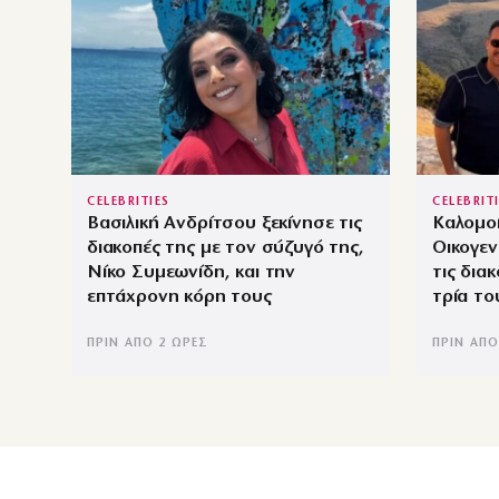
CELEBRITIES
CELEBRIT
Βασιλική Ανδρίτσου ξεκίνησε τις
Καλομο
διακοπές της με τον σύζυγό της,
Οικογε
Νίκο Συμεωνίδη, και την
τις δια
επτάχρονη κόρη τους
τρία το
ΠΡΙΝ ΑΠΌ 2 ΏΡΕΣ
ΠΡΙΝ ΑΠΌ