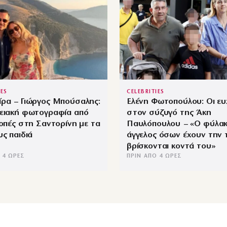
IES
CELEBRITIES
ίρα – Γιώργος Μπούσαλης:
Ελένη Φωτοπούλου: Οι ευ
νειακή φωτογραφία από
στον σύζυγό της Άκη
κοπές στη Σαντορίνη με τα
Παυλόπουλου – «Ο φύλα
υς παιδιά
άγγελος όσων έχουν την 
βρίσκονται κοντά του»
 4 ΏΡΕΣ
ΠΡΙΝ ΑΠΌ 4 ΏΡΕΣ