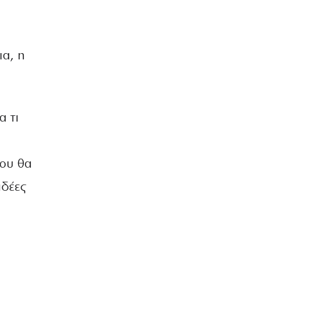
ΒΡΑΔΙΑ ΤΟΥ ΧΡΟΝΟΥ
ια, η
α τι
που θα
ιδέες