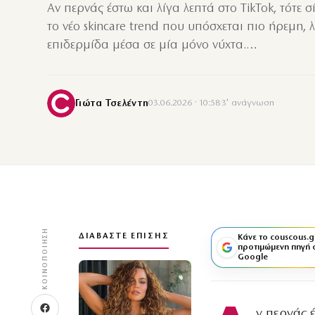
Αν περνάς έστω και λίγα λεπτά στο TikTok, τότε σ
το νέο skincare trend που υπόσχεται πιο ήρεμη, 
επιδερμίδα μέσα σε μία μόνο νύχτα.…
Γιώτα Τσελέντη
03.06.2026 · 10:58
·
3′ ανάγνωση
ΚΟΙΝΟΠΟΊΗΣΗ
ΔΙΑΒΆΣΤΕ ΕΠΊΣΗΣ
Κάνε το couscous.g
προτιμώμενη πηγή 
Google
ν περνάς 