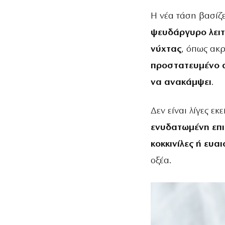
Η νέα τάση βασίζε
ψευδάργυρο λειτ
νύχτας
, όπως ακρ
προστατευμένο α
να ανακάμψει
.
Δεν είναι λίγες ε
ενυδατωμένη επι
κοκκινίλες ή ευα
οξέα.