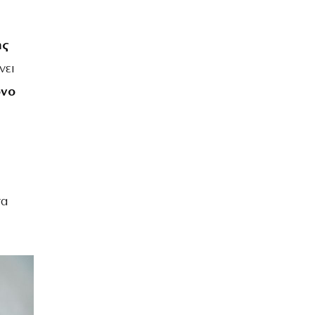
ης
νει
όνο
τα