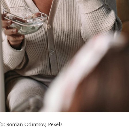
α: Roman Odintsov, Pexels