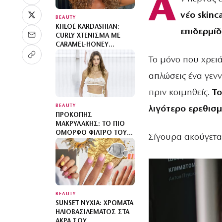
Α
νέο skinc
BEAUTY
KHLOÉ KARDASHIAN:
επιδερμί
CURLY ΧΤΈΝΙΣΜΑ ΜΕ
CARAMEL-HONEY
ΑΝΤΑΎΓΕΙΕΣ
Το μόνο που χρειά
απλώσεις ένα γε
πριν κοιμηθείς.
Το
BEAUTY
λιγότερο ερεθισμ
ΠΡΟΚΌΠΗΣ
ΜΑΚΡΥΛΆΚΗΣ: ΤΟ ΠΙΟ
ΌΜΟΡΦΟ ΦΊΛΤΡΟ ΤΟΥ
Σίγουρα ακούγετα
ΚΑΛΟΚΑΙΡΙΟΎ
BEAUTY
SUNSET ΝΎΧΙΑ: ΧΡΏΜΑΤΑ
ΗΛΙΟΒΑΣΙΛΈΜΑΤΟΣ ΣΤΑ
ΆΚΡΑ ΣΟΥ