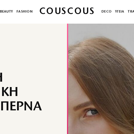
COUSCOUS
BEAUTY
FASHION
DECO
ΥΓΕΙΑ
TR
Η
ΙΚΗ
ΕΠΕΡΝΑ