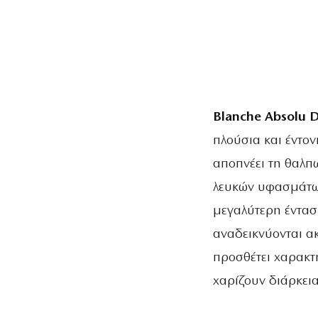
Blanche Absolu 
πλούσια και έντο
αποπνέει τη θαλπ
λευκών υφασμάτων
μεγαλύτερη έντασ
αναδεικνύονται α
προσθέτει χαρακτή
χαρίζουν διάρκεια