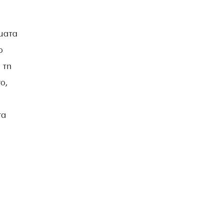
ώματα
ο
 τη
ο,
τα