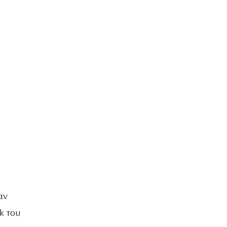
αν
k του