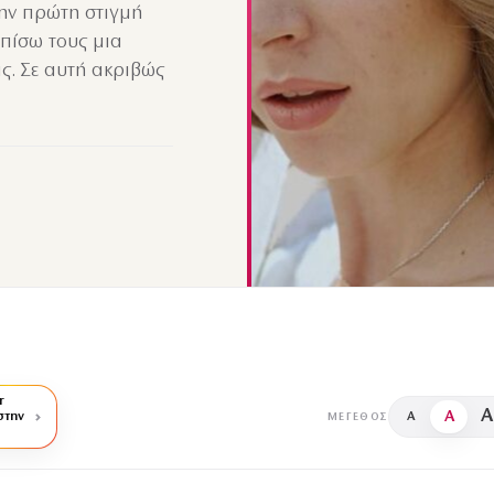
ην πρώτη στιγμή
 πίσω τους μια
ς. Σε αυτή ακριβώς
r
A
A
στην
A
ΜΈΓΕΘΟΣ