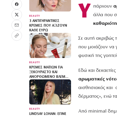
Υ
πάρχουν
α
άλλα που σ
BEAUTY
3 ΑΝΤΙΓΗΡΑΝΤΙΚΈΣ
καθαριότη
ΚΡΈΜΕΣ ΠΟΥ ΑΞΊΖΟΥΝ
ΚΆΘΕ ΕΥΡΏ
Σε αυτή ακριβώς 
που μοιάζουν να γ
φυσική της γοητεί
BEAUTY
ΚΡΈΜΕΣ ΜΑΤΙΏΝ ΓΙΑ
Εδώ και δεκαετίε
ΞΕΚΟΎΡΑΣΤΟ ΚΑΙ
ΑΝΟΡΘΩΜΈΝΟ ΒΛΈΜΜΑ
αρωματικές νότες
ΜΕ ΜΙΑ ΚΊΝΗΣΗ: EYE LIFT
EFFECT
αισθησιακός και 
δέρματος», ενώ τ
BEAUTY
Από minimal δημι
LINDSAY LOHAN: ΈΓΙΝΕ