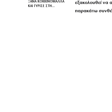
ΞΑΝΆ ΚΟΚΚΙΝΟΜΆΛΛΑ
εξακολουθεί να α
ΚΑΙ ΓΎΡΙΣΕ ΣΤΗ
παρακάτω συνθέσ
ΝΟΣΤΑΛΓΙΚΉ ΔΕΚΑΕΤΊΑ
ΤΩΝ ’00S