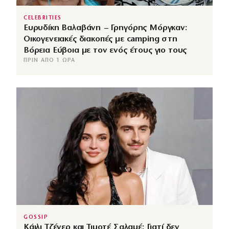
CELEBRITIES
Ευρυδίκη Βαλαβάνη – Γρηγόρης Μόργκαν:
Οικογενειακές διακοπές με camping στη
Βόρεια Εύβοια με τον ενός έτους γιο τους
ΠΡΙΝ ΑΠΌ 1 ΏΡΑ
GOSSIP
Κάιλι Τζένερ και Τιμοτέ Σαλαμέ: Γιατί δεν