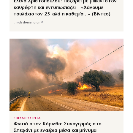
Έλενα Χριστοπούλου: Ποζάρει με μπικίνι στον
καθρέφτη και εντυπωσιάζει – «Χάνουμε
τουλάχιστον 25 κιλά η καθεμία…» (Βίντεο)
↗
από
dedomeno.gr
ΕΠΙΚΑΙΡΟΤΗΤΑ
Φωτιά στην Κόρινθο: Συναγερμός στο
Στεφάνι με εναέρια μέσα και μήνυμα