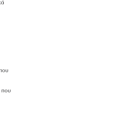
κά
 που
, που