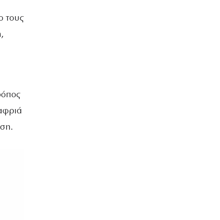
ο τους
,
ρόπος
λαφριά
ση.