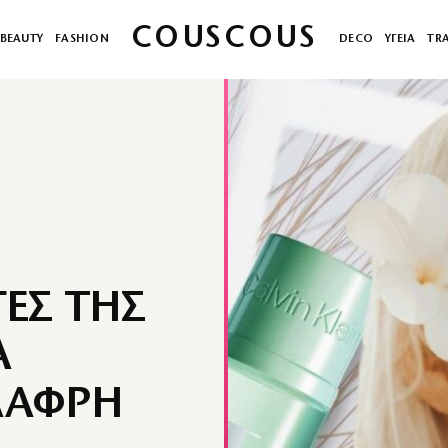
COUSCOUS
BEAUTY
FASHION
DECO
ΥΓΕΙΑ
TR
ΓΕΣ ΤΗΣ
Α
ΛΑΦΡΗ