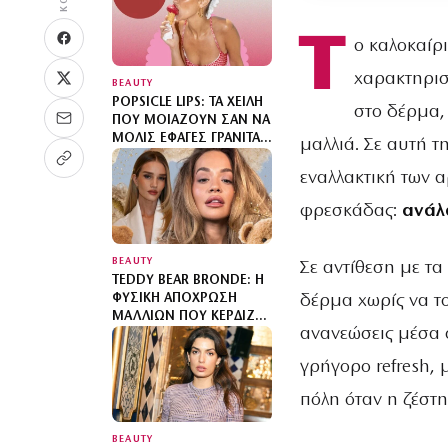
Τ
ο καλοκαίρ
χαρακτηρισ
BEAUTY
POPSICLE LIPS: ΤΑ ΧΕΊΛΗ
στο δέρμα,
ΠΟΥ ΜΟΙΆΖΟΥΝ ΣΑΝ ΝΑ
ΜΌΛΙΣ ΈΦΑΓΕΣ ΓΡΑΝΊΤΑ
μαλλιά. Σε αυτή τ
ΕΊΝΑΙ Η ΤΆΣΗ ΤΟΥ
ΚΑΛΟΚΑΙΡΙΟΎ
εναλλακτική των 
φρεσκάδας:
ανάλ
BEAUTY
Σε αντίθεση με τ
TEDDY BEAR BRONDE: Η
δέρμα χωρίς να το
ΦΥΣΙΚΉ ΑΠΌΧΡΩΣΗ
ΜΑΛΛΙΏΝ ΠΟΥ ΚΕΡΔΊΖΕΙ
ανανεώσεις μέσα σ
ΔΗΜΟΤΙΚΌΤΗΤΑ
γρήγορο refresh, 
πόλη όταν η ζέστη
BEAUTY