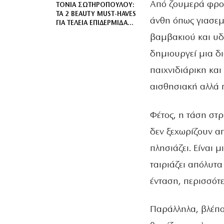
Από ζουμερά φρού
ΤΌΝΙΑ ΣΩΤΗΡΟΠΟΎΛΟΥ:
ΤΑ 2 BEAUTY MUST-HAVES
άνθη όπως γιασεμί
ΓΙΑ ΤΈΛΕΙΑ ΕΠΙΔΕΡΜΊΔΑ
ΤΟ ΚΑΛΟΚΑΊΡΙ
βαμβακιού και υδ
δημιουργεί μια δ
παιχνιδιάρικη και
αισθησιακή αλλά π
Φέτος, η τάση στρ
δεν ξεχωρίζουν απ
πλησιάζει. Είναι 
ταιριάζει απόλυτα
ένταση, περισσότ
Παράλληλα, βλέπο