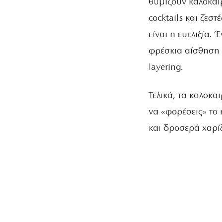
θυμίζουν καλοκαιρ
cocktails και ζεσ
είναι η ευελιξία.
φρέσκια αίσθηση 
layering.
Τελικά, τα καλοκα
να «φορέσεις» το 
και δροσερά χαρί