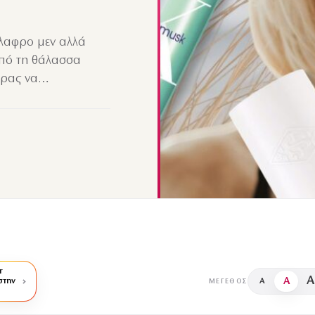
άλαφρο μεν αλλά
από τη θάλασσα
έρας να…
r
A
A
στην
A
ΜΈΓΕΘΟΣ