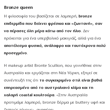
Bronze queen
Η φιλοσοφία του βασίζεται σε λαμπερή,
bronze
επιδερμίδα που δείχνει φρέσκια και «ζωντανή», σαν
να πέρασες όλη μέρα κάτω από τον ήλιο
. Δεν
πρόκειται για ένα υπερβολικό μακιγιάζ, αλλά για ένα
αποτέλεσμα φυσικό, ανάλαφρο και ταυτόχρονα πολύ
προσεγμένο
.
Η makeup artist Bronte Scullion, που γεννήθηκε στην
Αυστραλία και εργάζεται στη Νέα Υόρκη, εξηγεί σε
συνέντευξή της ότι
το συγκεκριμένο στιλ είναι βαθιά
επηρεασμένο από το αυστραλιανό κλίμα και τη
χαλαρή coastal κουλτούρα
. «Στην Αυστραλία
προτιμάμε λαμπερό, bronze δέρμα με buttery υφή και
ζεστούς τόνους»
,
αναφέρει.