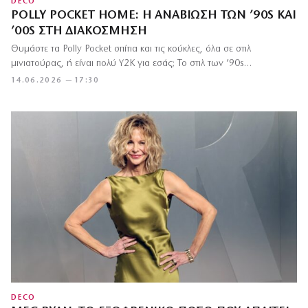
DECO
POLLY POCKET HOME: Η ΑΝΑΒΊΩΣΗ ΤΩΝ ’90S ΚΑΙ
’00S ΣΤΗ ΔΙΑΚΌΣΜΗΣΗ
Θυμάστε τα Polly Pocket σπίτια και τις κούκλες, όλα σε στιλ
μινιατούρας, ή είναι πολύ Y2K για εσάς; Το στιλ των ’90s…
14.06.2026 — 17:30
DECO