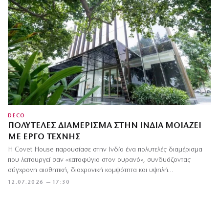
DECO
ΠΟΛΥΤΕΛΈΣ ΔΙΑΜΈΡΙΣΜΑ ΣΤΗΝ ΙΝΔΊΑ ΜΟΙΆΖΕΙ
ΜΕ ΈΡΓΟ ΤΈΧΝΗΣ
Η Covet House παρουσίασε στην Ινδία ένα πολυτελές διαμέρισμα
που λειτουργεί σαν «καταφύγιο στον ουρανό», συνδυάζοντας
σύγχρονη αισθητική, διαχρονική κομψότητα και υψηλή…
12.07.2026 — 17:30