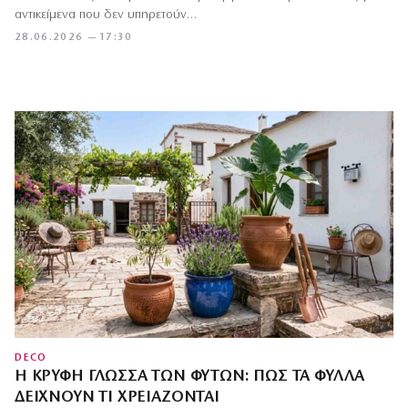
αντικείμενα που δεν υπηρετούν…
28.06.2026 — 17:30
DECO
Η ΚΡΥΦΉ ΓΛΏΣΣΑ ΤΩΝ ΦΥΤΏΝ: ΠΏΣ ΤΑ ΦΎΛΛΑ
ΔΕΊΧΝΟΥΝ ΤΙ ΧΡΕΙΆΖΟΝΤΑΙ