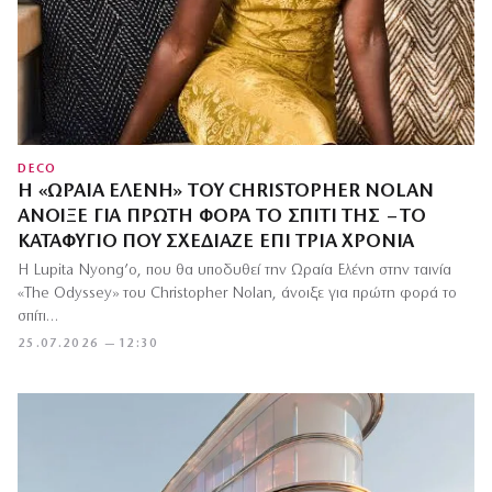
DECO
Η «ΩΡΑΊΑ ΕΛΈΝΗ» ΤΟΥ CHRISTOPHER NOLAN
ΆΝΟΙΞΕ ΓΙΑ ΠΡΏΤΗ ΦΟΡΆ ΤΟ ΣΠΊΤΙ ΤΗΣ – ΤΟ
ΚΑΤΑΦΎΓΙΟ ΠΟΥ ΣΧΕΔΊΑΖΕ ΕΠΊ ΤΡΊΑ ΧΡΌΝΙΑ
Η Lupita Nyong’o, που θα υποδυθεί την Ωραία Ελένη στην ταινία
«The Odyssey» του Christopher Nolan, άνοιξε για πρώτη φορά το
σπίτι…
25.07.2026 — 12:30