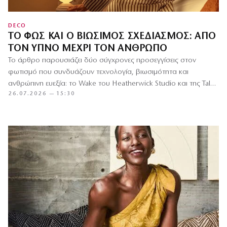
DECO
ΤΟ ΦΩΣ ΚΑΙ Ο ΒΙΏΣΙΜΟΣ ΣΧΕΔΙΑΣΜΌΣ: ΑΠΌ
ΤΟΝ ΎΠΝΟ ΜΈΧΡΙ ΤΟΝ ΆΝΘΡΩΠΟ
Το άρθρο παρουσιάζει δύο σύγχρονες προσεγγίσεις στον
φωτισμό που συνδυάζουν τεχνολογία, βιωσιμότητα και
ανθρώπινη ευεξία: το Wake του Heatherwick Studio και της Tala,
26.07.2026 — 15:30
ένα έξυπνο φωτιστικό…