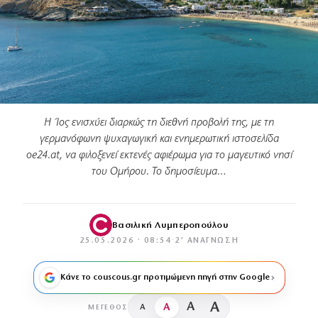
Η Ίος ενισχύει διαρκώς τη διεθνή προβολή της, με τη
γερμανόφωνη ψυχαγωγική και ενημερωτική ιστοσελίδα
oe24.at, να φιλοξενεί εκτενές αφιέρωμα για το μαγευτικό νησί
του Ομήρου. Το δημοσίευμα…
Βασιλική Λυμπεροπούλου
25.05.2026 · 08:54
·
2′ ΑΝΆΓΝΩΣΗ
Κάνε το couscous.gr προτιμώμενη πηγή στην Google
A
A
A
A
ΜΈΓΕΘΟΣ