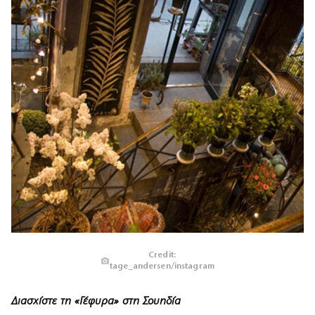
Credit:
tage_andersen/instagram
Διασχίστε τη «Γέφυρα» στη Σουηδία