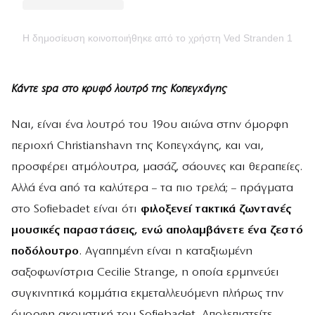
Η δημοσίευση κοινοποιήθηκε από το χρήστη Ved Stranden 10 (
Κάντε spa στο κρυφό λουτρό της Κοπεγχάγης
Ναι, είναι ένα λουτρό του 19ου αιώνα στην όμορφη
περιοχή Christianshavn της Κοπεγχάγης, και ναι,
προσφέρει ατμόλουτρα, μασάζ, σάουνες και θεραπείες.
Αλλά ένα από τα καλύτερα – τα πιο τρελά; – πράγματα
στο Sofiebadet είναι ότι
φιλοξενεί τακτικά ζωντανές
μουσικές παραστάσεις, ενώ απολαμβάνετε ένα ζεστό
ποδόλουτρο
. Αγαπημένη είναι η καταξιωμένη
σαξοφωνίστρια Cecilie Strange, η οποία ερμηνεύει
συγκινητικά κομμάτια εκμεταλλευόμενη πλήρως την
όμορφη ακουστική του Sofiebadet. Απολεπιστείτε,