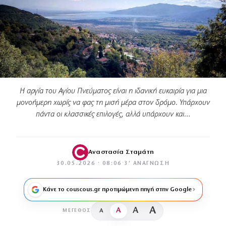
Η αργία του Αγίου Πνεύματος είναι η ιδανική ευκαιρία για μια
μονοήμερη χωρίς να φας τη μισή μέρα στον δρόμο. Υπάρχουν
πάντα οι κλασσικές επιλογές, αλλά υπάρχουν και…
Αναστασία Σταμάτη
30.05.2026 · 08:06
·
3′ ΑΝΆΓΝΩΣΗ
Κάνε το couscous.gr προτιμώμενη πηγή στην Google
A
A
A
A
ΜΈΓΕΘΟΣ