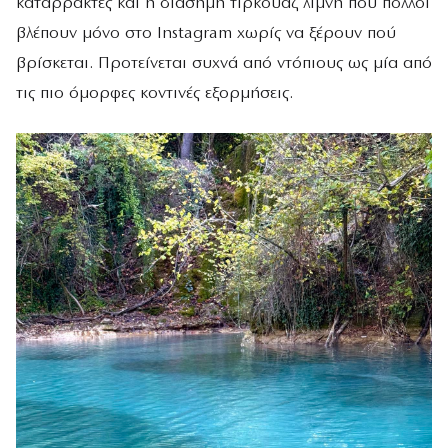
καταρράκτες και η διάσημη τιρκουάζ λίμνη που πολλοί
βλέπουν μόνο στο Instagram χωρίς να ξέρουν πού
βρίσκεται. Προτείνεται συχνά από ντόπιους ως μία από
τις πιο όμορφες κοντινές εξορμήσεις.