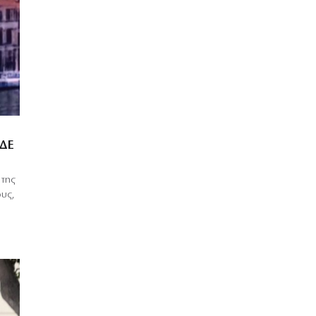
ΔΕ
 της
ους,