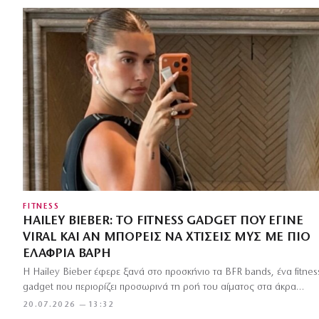
FITNESS
HAILEY BIEBER: ΤΟ FITNESS GADGET ΠΟΥ ΈΓΙΝΕ
VIRAL ΚΑΙ ΑΝ ΜΠΟΡΕΊΣ ΝΑ ΧΤΊΣΕΙΣ ΜΥΣ ΜΕ ΠΙΟ
ΕΛΑΦΡΙΆ ΒΆΡΗ
Η Hailey Bieber έφερε ξανά στο προσκήνιο τα BFR bands, ένα fitnes
gadget που περιορίζει προσωρινά τη ροή του αίματος στα άκρα…
20.07.2026 — 13:32