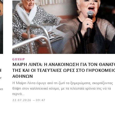
GOSSIP
ΜΑΊΡΗ ΛΊΝΤΑ: Η ΑΝΑΚΟΊΝΩΣΗ ΓΙΑ ΤΟΝ ΘΆΝΑΤ
Η
ΤΗΣ ΚΑΙ ΟΙ ΤΕΛΕΥΤΑΊΕΣ ΏΡΕΣ ΣΤΟ ΓΗΡΟΚΟΜΕΊ
,
ΑΘΗΝΏΝ
Η Μαίρη Λίντα έφυγε από τη ζωή τα ξημερώματα, σκορπίζοντας
θλίψη στον καλλιτεχνικό κόσμο, με τα τελευταία χρόνια της να τα
μα
περνά…
22.07.2026 — 09:47