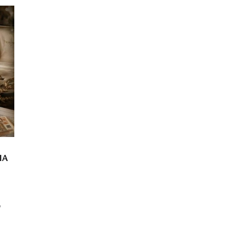
ΙΑ
ή
ό