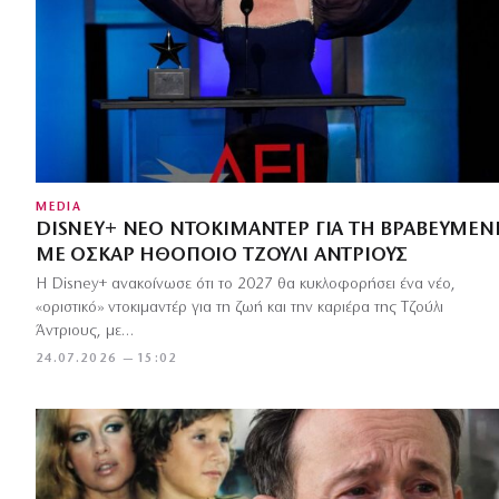
MEDIA
DISNEY+ ΝΈΟ ΝΤΟΚΙΜΑΝΤΈΡ ΓΙΑ ΤΗ ΒΡΑΒΕΥΜΈΝ
ΜΕ ΌΣΚΑΡ ΗΘΟΠΟΙΌ ΤΖΟΎΛΙ ΆΝΤΡΙΟΥΣ
Η Disney+ ανακοίνωσε ότι το 2027 θα κυκλοφορήσει ένα νέο,
«οριστικό» ντοκιμαντέρ για τη ζωή και την καριέρα της Τζούλι
Άντριους, με…
24.07.2026 — 15:02