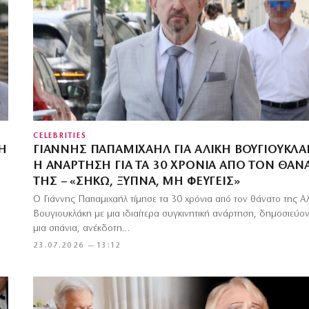
CELEBRITIES
Η
ΓΙΆΝΝΗΣ ΠΑΠΑΜΙΧΑΉΛ ΓΙΑ ΑΛΊΚΗ ΒΟΥΓΙΟΥΚΛΆ
Η ΑΝΆΡΤΗΣΗ ΓΙΑ ΤΑ 30 ΧΡΌΝΙΑ ΑΠΌ ΤΟΝ ΘΆΝ
ΤΗΣ – «ΣΉΚΩ, ΞΎΠΝΑ, ΜΗ ΦΕΎΓΕΙΣ»
Ο Γιάννης Παπαμιχαήλ τίμησε τα 30 χρόνια από τον θάνατο της Α
Βουγιουκλάκη με μια ιδιαίτερα συγκινητική ανάρτηση, δημοσιεύο
μια σπάνια, ανέκδοτη…
23.07.2026 — 13:12