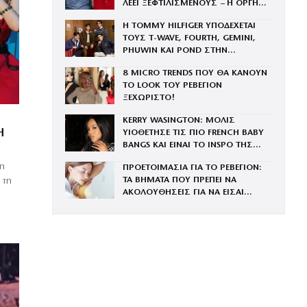
ΛΕΕΙ ΞΕΦΤΙΛΙΣΜΕΝΟΥΣ – Η ΟΡΓΗ
ΓΙΑ ΤΟΝ ΠΑΤΕΡΑ ΤΟΥ
Η TOMMY HILFIGER ΥΠΟΔΕΧΕΤΑΙ
ΤΟΥΣ Τ-WAVE, FOURTH, GEMINI,
PHUWIN ΚΑΙ POND ΣΤΗΝ
ΟΙΚΟΓΕΝΕΙΑ ΤΟΥ BRAND
8 MICRO TRENDS ΠΟΥ ΘΑ ΚΑΝΟΥΝ
ΤΟ LOOK ΤΟΥ ΡΕΒΕΓΙΟΝ
ΞΕΧΩΡΙΣΤΟ!
KERRY WASINGTON: ΜΟΛΙΣ
Η
ΥΙΟΘΕΤΗΣΕ ΤΙΣ ΠΙΟ FRENCH BABY
BANGS ΚΑΙ ΕΙΝΑΙ ΤΟ INSPO ΤΗΣ
ΧΡΟΝΙΑΣ
μη
ΠΡΟΕΤΟΙΜΑΣΙΑ ΓΙΑ ΤΟ ΡΕΒΕΓΙΟΝ:
ΤΑ ΒΗΜΑΤΑ ΠΟΥ ΠΡΕΠΕΙ ΝΑ
 τη
ΑΚΟΛΟΥΘΗΣΕΙΣ ΓΙΑ ΝΑ ΕΙΣΑΙ
ΕΝΤΥΠΩΣΙΑΚΗ ΤΗΝ ΠΙΟ ΛΑΜΠΕΡΗ
ΒΡΑΔΙΑ ΤΟΥ ΧΡΟΝΟΥ