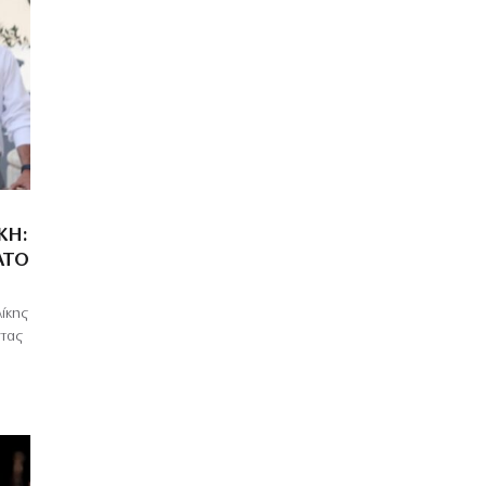
ΚΗ:
ΑΤΌ
λίκης
ντας