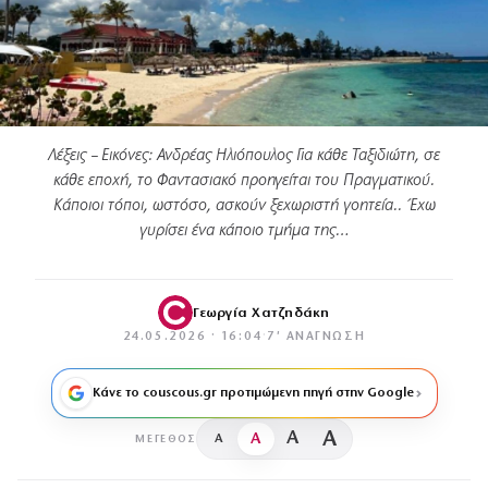
Λέξεις – Εικόνες: Ανδρέας Ηλιόπουλος Για κάθε Ταξιδιώτη, σε
κάθε εποχή, το Φαντασιακό προηγείται του Πραγματικού.
Κάποιοι τόποι, ωστόσο, ασκούν ξεχωριστή γοητεία.. Έχω
γυρίσει ένα κάποιο τμήμα της…
Γεωργία Χατζηδάκη
24.05.2026 · 16:04
·
7′ ΑΝΆΓΝΩΣΗ
Κάνε το couscous.gr προτιμώμενη πηγή στην Google
A
A
A
A
ΜΈΓΕΘΟΣ