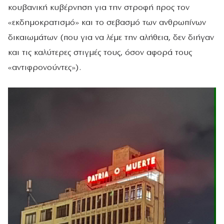
κουβανική κυβέρνηση για την στροφή προς τον
«εκδημοκρατισμό» και το σεβασμό των ανθρωπίνων
δικαιωμάτων (που για να λέμε την αλήθεια, δεν διήγαν
και τις καλύτερες στιγμές τους, όσον αφορά τους
«αντιφρονούντες»).