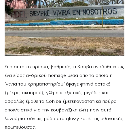
Υπό αυτό το πρίσμα, βαθμιαία, η Κούβα αναδύθηκε ως
ένα είδος ανδρικού homage μέσα από το οποίο η
‘γενιά του χρηματιστηρίου’ έφαγε φτηνό αστακό
(μέχρις σκασμού), γ@μησε εξωτικές μιγάδες και
ασφαλώς έμαθε τα Cohiba (μετεπαναστατικά πούρα
αποκλειστικά για την κουβανέζικη ελίτ) πριν αυτά
λανσάριστούν ως μόδα στα glossy καφέ της αθηναϊκής
πρωτεύουσας.