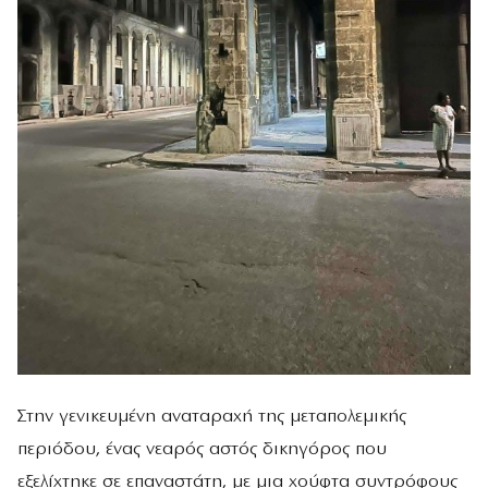
Στην γενικευμένη αναταραχή της μεταπολεμικής
περιόδου, ένας νεαρός αστός δικηγόρος που
εξελίχτηκε σε επαναστάτη, με μια χούφτα συντρόφους