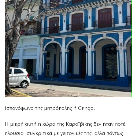
Ισπανόφωνο της μητρόπολης ή Gringo.
Η μικρή αυτή η χώρα της Καραϊβικής δεν ήταν ποτέ
πλούσια -συγκριτικά με γειτονικές της- αλλά πάντως