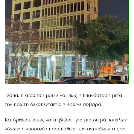
Τεσπα, η αίσθηση μου είναι πως η Επανάσταση μετά
την πρώτη δεκαπενταετία > έφθινε σοβαρά.
Κατόρθωσε όμως να επιβιώσει για μια σειρά ποικίλων
λόγων: η λυσσαλέα προσπάθεια των αντιπάλων της να