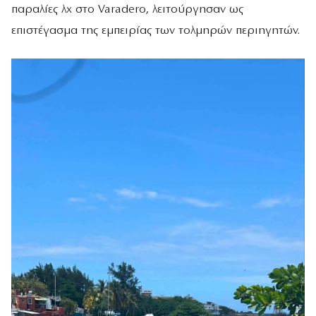
παραλίες λχ στο Varadero, λειτούργησαν ως
επιστέγασμα της εμπειρίας των τολμηρών περιηγητών.