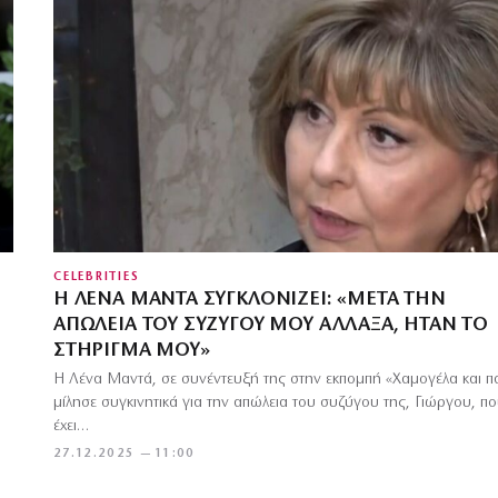
CELEBRITIES
Η ΛΈΝΑ ΜΑΝΤΆ ΣΥΓΚΛΟΝΊΖΕΙ: «ΜΕΤΆ ΤΗΝ
ΑΠΏΛΕΙΑ ΤΟΥ ΣΥΖΎΓΟΥ ΜΟΥ ΆΛΛΑΞΑ, ΉΤΑΝ ΤΟ
ΣΤΉΡΙΓΜΆ ΜΟΥ»
Η Λένα Μαντά, σε συνέντευξή της στην εκπομπή «Χαμογέλα και πά
μίλησε συγκινητικά για την απώλεια του συζύγου της, Γιώργου, π
έχει…
27.12.2025 — 11:00