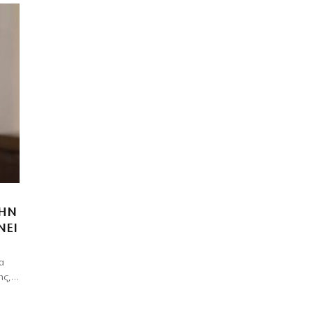
ΤΗΝ
ΝΕΙ
α
της,…