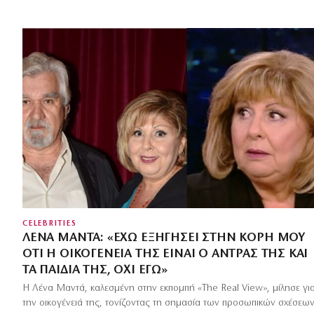
CELEBRITIES
ΛΈΝΑ ΜΑΝΤΆ: «ΈΧΩ ΕΞΗΓΉΣΕΙ ΣΤΗΝ ΚΌΡΗ ΜΟΥ
ΌΤΙ Η ΟΙΚΟΓΈΝΕΙΆ ΤΗΣ ΕΊΝΑΙ Ο ΆΝΤΡΑΣ ΤΗΣ ΚΑΙ
ΤΑ ΠΑΙΔΙΆ ΤΗΣ, ΌΧΙ ΕΓΏ»
Η Λένα Μαντά, καλεσμένη στην εκπομπή «The Real View», μίλησε γι
την οικογένειά της, τονίζοντας τη σημασία των προσωπικών σχέσεω