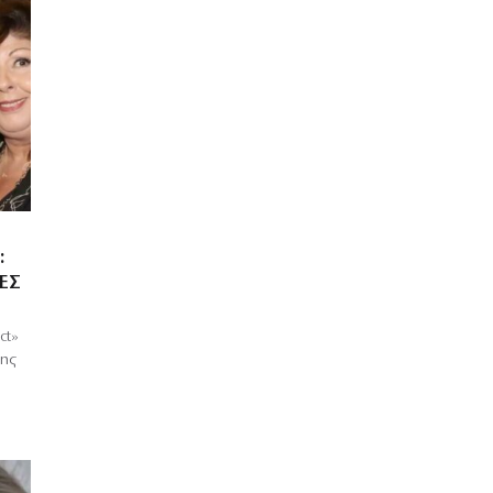
:
ΕΣ
ct»
λης