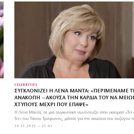
CELEBRITIES
ΣΥΓΚΛΟΝΊΖΕΙ Η ΛΈΝΑ ΜΑΝΤΆ: «ΠΕΡΙΜΈΝΑΜΕ 
ΑΝΑΚΟΠΉ – ΆΚΟΥΣΑ ΤΗΝ ΚΑΡΔΙΆ ΤΟΥ ΝΑ ΜΕΙΏ
ΧΤΎΠΟΥΣ ΜΈΧΡΙ ΠΟΥ ΈΠΑΨΕ»
Η Λένα Μαντά, σε μια συγκινητική συνέντευξη στην εκπομπή «Τετ 
ι
Τετ» του Τάσου Τρύφωνος, μίλησε για την απώλεια του συζύγου 
30.11.2025 — 21:01