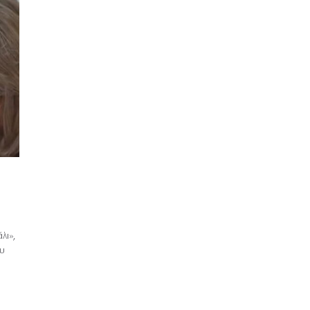
λι»,
ου