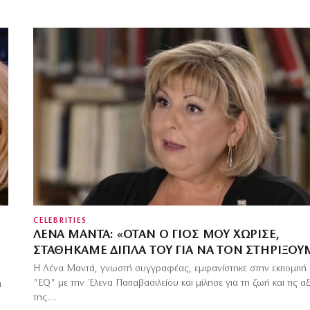
CELEBRITIES
ΛΈΝΑ ΜΑΝΤΆ: «ΌΤΑΝ Ο ΓΙΟΣ ΜΟΥ ΧΏΡΙΣΕ,
ΣΤΑΘΉΚΑΜΕ ΔΊΠΛΑ ΤΟΥ ΓΙΑ ΝΑ ΤΟΝ ΣΤΗΡΊΞΟΥ
Η Λένα Μαντά, γνωστή συγγραφέας, εμφανίστηκε στην εκπομπή
"EQ" με την Έλενα Παπαβασιλείου και μίλησε για τη ζωή και τις αξ
α
της.…
ν