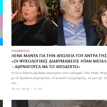
CELEBRITIES
ΛΈΝΑ ΜΑΝΤΆ ΓΙΑ ΤΗΝ ΑΠΏΛΕΙΑ ΤΟΥ ΆΝΤΡΑ ΤΗΣ
«ΟΙ ΨΥΧΟΛΟΓΙΚΈΣ ΔΙΑΚΥΜΆΝΣΕΙΣ ΉΤΑΝ ΜΕΓΆΛ
– ΑΔΥΝΑΤΟΎΣΑ ΝΑ ΤΟ ΑΠΟΔΕΧΤΏ»
Η Λένα Μαντά βρέθηκε καλεσμένη στην εκπομπή «The Mute Proje
με τη Χριστίνα Δημητρέλου. Η γνωστή συγγραφέας, σε μια εφ’ ό
της…
20.03.2026 — 23:45