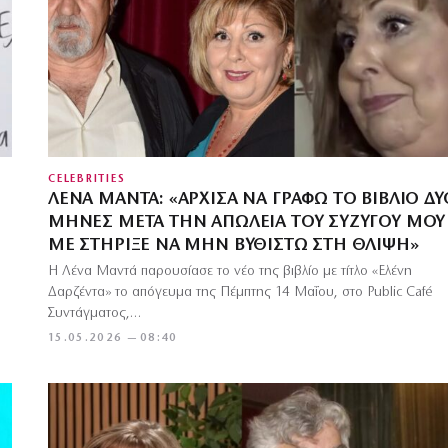
CELEBRITIES
ΛΈΝΑ ΜΑΝΤΆ: «ΆΡΧΙΣΑ ΝΑ ΓΡΆΦΩ ΤΟ ΒΙΒΛΊΟ ΔΎ
ΜΉΝΕΣ ΜΕΤΆ ΤΗΝ ΑΠΏΛΕΙΑ ΤΟΥ ΣΥΖΎΓΟΥ ΜΟΥ
ΜΕ ΣΤΉΡΙΞΕ ΝΑ ΜΗΝ ΒΥΘΙΣΤΏ ΣΤΗ ΘΛΊΨΗ»
Η Λένα Μαντά παρουσίασε το νέο της βιβλίο με τίτλο «Ελένη
Δαρζέντα» το απόγευμα της Πέμπτης 14 Μαΐου, στο Public Café
Συντάγματος,…
15.05.2026 — 08:40