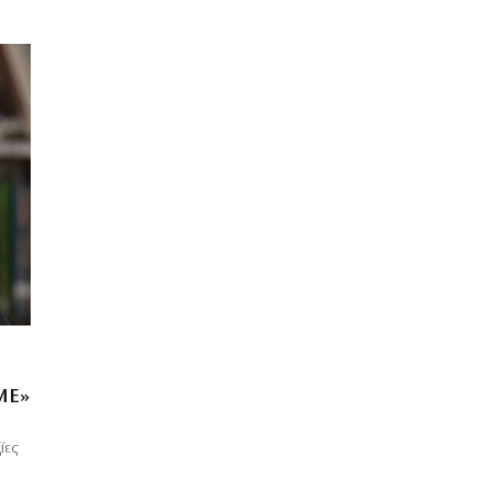
ΜΕ»
ίες