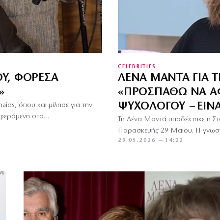
CELEBRITIES
Υ, ΦΌΡΕΣΑ
ΛΈΝΑ ΜΑΝΤΆ ΓΙΑ Τ
»
«ΠΡΟΣΠΑΘΏ ΝΑ ΑΦ
ΨΥΧΟΛΌΓΟΥ – ΕΊΝΑ
ds, όπου και μίλησε για την
ναφερόμενη στο…
Τη Λένα Μαντά υποδέχτηκε η Στ
Παρασκευής 29 Μαΐου. Η γνωστή
29.05.2026 — 14:22