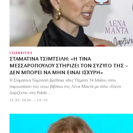
CELEBRITIES
ΣΤΑΜΑΤΊΝΑ ΤΣΙΜΤΣΙΛΉ: «Η ΤΊΝΑ
ΜΕΣΣΑΡΟΠΟΎΛΟΥ ΣΤΗΡΊΖΕΙ ΤΟΝ ΣΎΖΥΓΌ ΤΗΣ –
ΔΕΝ ΜΠΟΡΕΊ ΝΑ ΜΗΝ ΕΊΝΑΙ ΙΣΧΥΡΉ»
Η Σταματίνα Τσιμτσιλή βρέθηκε χθες Πέμπτη 14 Μαΐου στην
παρουσίαση του νέου βιβλίου της Λένα Μαντά με τίτλο «Ελένη
Δαρζέντα» στο Public…
15.05.2026 — 10:30