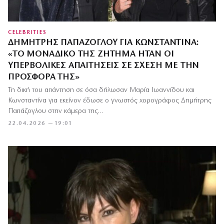
CELEBRITIES
ΔΗΜΉΤΡΗΣ ΠΑΠΆΖΟΓΛΟΥ ΓΙΑ ΚΩΝΣΤΑΝΤΊΝΑ:
«ΤΟ ΜΟΝΑΔΙΚΌ ΤΗΣ ΖΉΤΗΜΑ ΉΤΑΝ ΟΙ
ΥΠΕΡΒΟΛΙΚΈΣ ΑΠΑΙΤΉΣΕΙΣ ΣΕ ΣΧΈΣΗ ΜΕ ΤΗΝ
ΠΡΟΣΦΟΡΆ ΤΗΣ»
Τη δική του απάντηση σε όσα δήλωσαν Μαρία Ιωαννίδου και
Κωνσταντίνα για εκείνον έδωσε ο γνωστός χορογράφος Δημήτρης
Παπάζογλου στην κάμερα της…
22.04.2026 — 19:01