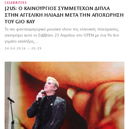
CELEBRITIES
J2US: Ο ΚΑΙΝΟΎΡΓΙΟΣ ΣΥΜΜΕΤΈΧΩΝ ΔΊΠΛΑ
ΣΤΗΝ ΑΓΓΕΛΙΚΉ ΗΛΙΆΔΗ ΜΕΤΆ ΤΗΝ ΑΠΟΧΏΡΗΣΗ
ΤΟΥ GIO KAY
Το πιο φαντασμαγορικό μουσικό show της ελληνικής τηλεόρασης,
επιστρέφει αυτό το Σάββατο 25 Απριλίου στο OPEN με ένα 9ο live
γεμάτο εκπλήξεις,…
24.04.2026 — 20:29