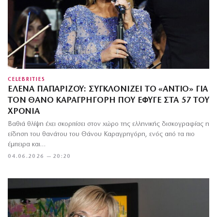
CELEBRITIES
ΈΛΕΝΑ ΠΑΠΑΡΊΖΟΥ: ΣΥΓΚΛΟΝΊΖΕΙ ΤΟ «ΑΝΤΊΟ» ΓΙΑ
ΤΟΝ ΘΆΝΟ ΚΑΡΑΓΡΗΓΌΡΗ ΠΟΥ ΈΦΥΓΕ ΣΤΑ 57 ΤΟΥ
ΧΡΌΝΙΑ
Βαθιά θλίψη έχει σκορπίσει στον χώρο της ελληνικής δισκογραφίας η
είδηση του θανάτου του Θάνου Καραγρηγόρη, ενός από τα πιο
έμπειρα και…
04.06.2026 — 20:20