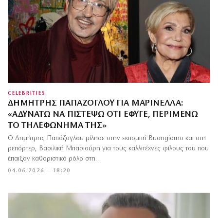
CELEBRITIES
ΔΗΜΉΤΡΗΣ ΠΑΠΆΖΟΓΛΟΥ ΓΙΑ ΜΑΡΙΝΈΛΛΑ:
«ΑΔΥΝΑΤΏ ΝΑ ΠΙΣΤΈΨΩ ΌΤΙ ΈΦΥΓΕ, ΠΕΡΙΜΈΝΩ
ΤΟ ΤΗΛΕΦΏΝΗΜΆ ΤΗΣ»
Ο Δημήτρης Παπάζογλου μίλησε στην εκπομπή Buongiorno και στη
ρεπόρτερ, Βασιλική Μπασιούρη για τους καλλιτέχνες φίλους του που
έπαιξαν καθοριστικό ρόλο στη…
04.06.2026 — 18:20