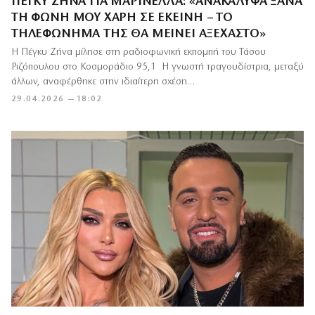
ΠΈΓΚΥ ΖΉΝΑ ΓΙΑ ΜΑΡΙΝΈΛΛΑ: «ΑΝΑΚΆΛΥΨΑ ΞΑΝΆ
ΤΗ ΦΩΝΉ ΜΟΥ ΧΆΡΗ ΣΕ ΕΚΕΊΝΗ – ΤΟ
ΤΗΛΕΦΏΝΗΜΆ ΤΗΣ ΘΑ ΜΕΊΝΕΙ ΑΞΈΧΑΣΤΟ»
Η Πέγκυ Ζήνα μίλησε στη ραδιοφωνική εκπομπή του Τάσου
Ριζόπουλου στο Κοσμοράδιο 95,1 Η γνωστή τραγουδίστρια, μεταξύ
άλλων, αναφέρθηκε στην ιδιαίτερη σχέση…
29.04.2026 — 18:02