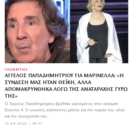
CELEBRITIES
ΆΓΓΕΛΟΣ ΠΑΠΑΔΗΜΗΤΡΊΟΥ ΓΙΑ ΜΑΡΙΝΈΛΛΑ: «Η
ΣΎΝΔΕΣΉ ΜΑΣ ΉΤΑΝ ΘΕΪΚΉ, ΑΛΛΆ
ΑΠΟΜΑΚΡΎΝΘΗΚΑ ΛΌΓΩ ΤΗΣ ΑΝΑΤΑΡΑΧΉΣ ΓΎΡΩ
ΤΗΣ»
Ο Άγγελος Παπαδημητρίου βρέθηκε καλεσμένος στην εκπομπή
Στούντιο 4. Ο γνωστός καλλιτέχνης μίλησε για την πορεία του, αλλά
και την συνεργασία του…
15.04.2026 — 18:31