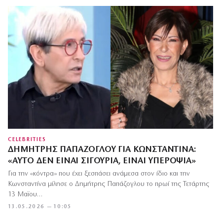
CELEBRITIES
ΔΗΜΉΤΡΗΣ ΠΑΠΆΖΟΓΛΟΥ ΓΙΑ ΚΩΝΣΤΑΝΤΊΝΑ:
«ΑΥΤΌ ΔΕΝ ΕΊΝΑΙ ΣΙΓΟΥΡΙΆ, ΕΊΝΑΙ ΥΠΕΡΟΨΊΑ»
Για την «κόντρα» που έχει ξεσπάσει ανάμεσα στον ίδιο και την
Κωνσταντίνα μίλησε ο Δημήτρης Παπάζογλου το πρωί της Τετάρτης
13 Μαϊου…
13.05.2026 — 10:05