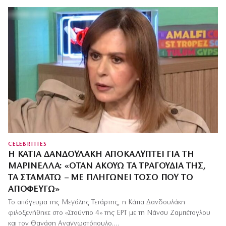
CELEBRITIES
Η ΚΆΤΙΑ ΔΑΝΔΟΥΛΆΚΗ ΑΠΟΚΑΛΎΠΤΕΙ ΓΙΑ ΤΗ
ΜΑΡΙΝΈΛΛΑ: «ΌΤΑΝ ΑΚΟΎΩ ΤΑ ΤΡΑΓΟΎΔΙΑ ΤΗΣ,
ΤΑ ΣΤΑΜΑΤΏ – ΜΕ ΠΛΗΓΏΝΕΙ ΤΌΣΟ ΠΟΥ ΤΟ
ΑΠΟΦΕΎΓΩ»
Το απόγευμα της Μεγάλης Τετάρτης, η Κάτια Δανδουλάκη
φιλοξενήθηκε στο «Στούντιο 4» της ΕΡΤ με τη Νάνσυ Ζαμπέτογλου
και τον Θανάση Αναγνωστόπουλο.…