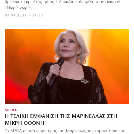
βρέθηκε το πρωί της Τρίτης 7 Απριλίου καλεσμένη στην εκπομπή
«Νωρίς-νωρίς».…
07.04.2026 — 21:53
MEDIA
Η ΤΕΛΙΚΉ ΕΜΦΆΝΙΣΗ ΤΗΣ ΜΑΡΙΝΈΛΛΑΣ ΣΤΗ
ΜΙΚΡΉ ΟΘΌΝΗ
Το MEGA αποτίει φόρο τιμής στη Μαρινέλλα, την ερμηνεύτρια που