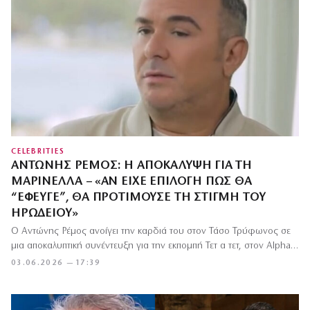
CELEBRITIES
ΑΝΤΏΝΗΣ ΡΈΜΟΣ: Η ΑΠΟΚΆΛΥΨΗ ΓΙΑ ΤΗ
ΜΑΡΙΝΈΛΛΑ – «ΑΝ ΕΊΧΕ ΕΠΙΛΟΓΉ ΠΏΣ ΘΑ
“ΈΦΕΥΓΕ”, ΘΑ ΠΡΟΤΙΜΟΎΣΕ ΤΗ ΣΤΙΓΜΉ ΤΟΥ
ΗΡΩΔΕΊΟΥ»
Ο Αντώνης Ρέμος ανοίγει την καρδιά του στον Τάσο Τρύφωνος σε
μια αποκαλυπτική συνέντευξη για την εκπομπή Τετ α τετ, στον Alpha…
03.06.2026 — 17:39