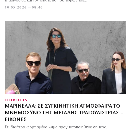
Μαρινέλλας και τον επικήδειο που εκφώνησε…
10.05.2026 — 08:40
CELEBRITIES
ΜΑΡΙΝΈΛΛΑ: ΣΕ ΣΥΓΚΙΝΗΤΙΚΉ ΑΤΜΌΣΦΑΙΡΑ ΤΟ
ΜΝΗΜΌΣΥΝΟ ΤΗΣ ΜΕΓΆΛΗΣ ΤΡΑΓΟΥΔΊΣΤΡΙΑΣ –
ΕΙΚΌΝΕΣ
Σε ιδιαίτερα φορτισμένο κλίμα πραγματοποιήθηκε σήμερα,