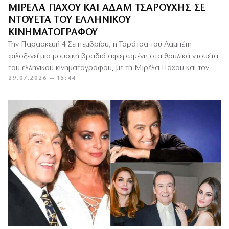
ΜΙΡΈΛΑ ΠΆΧΟΥ ΚΑΙ ΑΔΆΜ ΤΣΑΡΟΎΧΗΣ ΣΕ
ΝΤΟΥΈΤΑ ΤΟΥ ΕΛΛΗΝΙΚΟΎ
ΚΙΝΗΜΑΤΟΓΡΆΦΟΥ
Την Παρασκευή 4 Σεπτεμβρίου, η Ταράτσα του Λαμπέτη
φιλοξενεί μια μουσική βραδιά αφιερωμένη στα θρυλικά ντουέτα
του ελληνικού κινηματογράφου, με τη Μιρέλα Πάχου και τον
29.07.2026 — 15:44
Αδάμ…