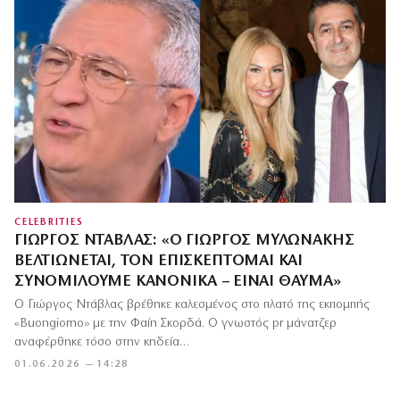
CELEBRITIES
ΓΙΏΡΓΟΣ ΝΤΆΒΛΑΣ: «Ο ΓΙΏΡΓΟΣ ΜΥΛΩΝΆΚΗΣ
ΒΕΛΤΙΏΝΕΤΑΙ, ΤΟΝ ΕΠΙΣΚΈΠΤΟΜΑΙ ΚΑΙ
ΣΥΝΟΜΙΛΟΎΜΕ ΚΑΝΟΝΙΚΆ – ΕΊΝΑΙ ΘΑΎΜΑ»
Ο Γιώργος Ντάβλας βρέθηκε καλεσμένος στο πλατό της εκπομπής
«Buongiorno» με την Φαίη Σκορδά. Ο γνωστός pr μάνατζερ
αναφέρθηκε τόσο στην κηδεία…
01.06.2026 — 14:28