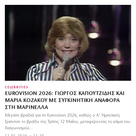
CELEBRITIES
EUROVISION 2026: ΓΙΏΡΓΟΣ ΚΑΠΟΥΤΖΊΔΗΣ ΚΑΙ
ΜΑΡΊΑ ΚΟΖΆΚΟΥ ΜΕ ΣΥΓΚΙΝΗΤΙΚΉ ΑΝΑΦΟΡΆ
ΣΤΗ ΜΑΡΙΝΈΛΛΑ
Μεγάλη βραδιά για τη Eurovision 2026, καθώς ο Α’ Ημιτελικός
ξεκίνησε το βράδυ της Τρίτης 12 Μαΐου, μεταφέροντας το κλίμα του
διαγωνισμού…
12.05.2026 — 22:20