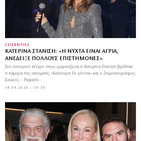
CELEBRITIES
ΚΑΤΕΡΊΝΑ ΣΤΑΝΊΣΗ: «Η ΝΎΧΤΑ ΕΊΝΑΙ ΆΓΡΙΑ,
ΑΝΈΔΕΙΞΕ ΠΟΛΛΟΎΣ ΕΠΙΣΤΉΜΟΝΕΣ»
Στο νυχτερινό κέντρο όπου εμφανίζεται η Κατερίνα Στανίση βρέθηκε
η κάμερα της εκπομπής «Καλύτερα δε γίνεται» και ο δημοσιογράφος
Σπύρος – Ραφαήλ…
18.04.2026 — 16:30