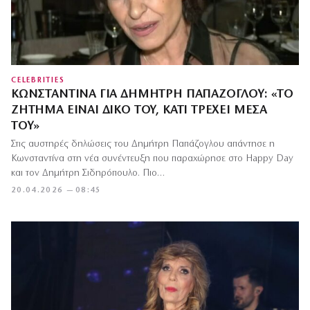
CELEBRITIES
ΚΩΝΣΤΑΝΤΊΝΑ ΓΙΑ ΔΗΜΉΤΡΗ ΠΑΠΆΖΟΓΛΟΥ: «ΤΟ
ΖΉΤΗΜΑ ΕΊΝΑΙ ΔΙΚΌ ΤΟΥ, ΚΆΤΙ ΤΡΈΧΕΙ ΜΈΣΑ
ΤΟΥ»
Στις αυστηρές δηλώσεις του Δημήτρη Παπάζογλου απάντησε η
Κωνσταντίνα στη νέα συνέντευξη που παραχώρησε στο Happy Day
και τον Δημήτρη Σιδηρόπουλο. Πιο…
20.04.2026 — 08:45