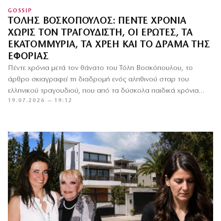
GOSSIP
ΤΌΛΗΣ ΒΟΣΚΌΠΟΥΛΟΣ: ΠΈΝΤΕ ΧΡΌΝΙΑ
ΧΩΡΊΣ ΤΟΝ ΤΡΑΓΟΥΔΙΣΤΉ, ΟΙ ΈΡΩΤΕΣ, ΤΑ
ΕΚΑΤΟΜΜΎΡΙΑ, ΤΑ ΧΡΈΗ ΚΑΙ ΤΟ ΔΡΆΜΑ ΤΗΣ
ΕΦΟΡΊΑΣ
Πέντε χρόνια μετά τον θάνατο του Τόλη Βοσκόπουλου, το
άρθρο σκιαγραφεί τη διαδρομή ενός αληθινού σταρ του
ελληνικού τραγουδιού, που από τα δύσκολα παιδικά χρόνια
19.07.2026 — 19:12
στην…