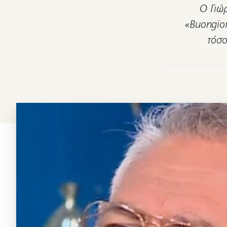
Ο Γιώ
«Buongio
τόσο