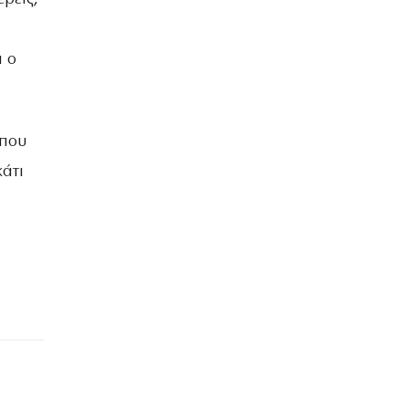
ά ο
 που
κάτι