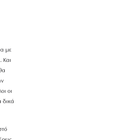
σα με
. Και
 θα
ην
οι οι
α δικά
στό
ρεις,