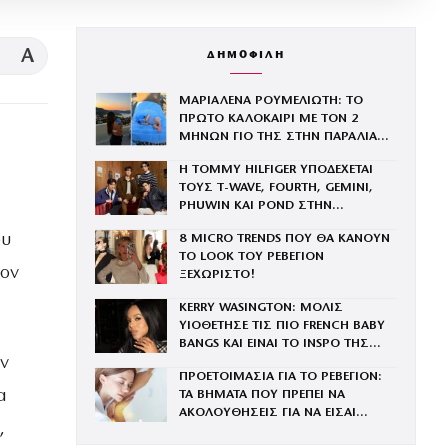
A
ΔΗΜΟΦΙΛΗ
ΜΑΡΙΑΛΕΝΑ ΡΟΥΜΕΛΙΩΤΗ: ΤΟ
ΠΡΩΤΟ ΚΑΛΟΚΑΙΡΙ ΜΕ ΤΟΝ 2
ΜΗΝΩΝ ΓΙΟ ΤΗΣ ΣΤΗΝ ΠΑΡΑΛΙΑ
ΚΑΙ ΤΟ ΤΡΥΦΕΡΟ ΒΙΝΤΕΟ
Η TOMMY HILFIGER ΥΠΟΔΕΧΕΤΑΙ
ΤΟΥΣ Τ-WAVE, FOURTH, GEMINI,
PHUWIN ΚΑΙ POND ΣΤΗΝ
ΟΙΚΟΓΕΝΕΙΑ ΤΟΥ BRAND
ου
8 MICRO TRENDS ΠΟΥ ΘΑ ΚΑΝΟΥΝ
ΤΟ LOOK ΤΟΥ ΡΕΒΕΓΙΟΝ
τον
ΞΕΧΩΡΙΣΤΟ!
KERRY WASINGTON: ΜΟΛΙΣ
ΥΙΟΘΕΤΗΣΕ ΤΙΣ ΠΙΟ FRENCH BABY
BANGS ΚΑΙ ΕΙΝΑΙ ΤΟ INSPO ΤΗΣ
ην
ΧΡΟΝΙΑΣ
ΠΡΟΕΤΟΙΜΑΣΙΑ ΓΙΑ ΤΟ ΡΕΒΕΓΙΟΝ:
α
ΤΑ ΒΗΜΑΤΑ ΠΟΥ ΠΡΕΠΕΙ ΝΑ
ΑΚΟΛΟΥΘΗΣΕΙΣ ΓΙΑ ΝΑ ΕΙΣΑΙ
,
ΕΝΤΥΠΩΣΙΑΚΗ ΤΗΝ ΠΙΟ ΛΑΜΠΕΡΗ