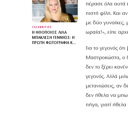
ΥΠΆΡΧΕΙ ΚΑΝΈΝΑΣ
πέρασε όλα αυτά 
ΛΌΓΟΣ ΝΑ
πιστή φίλη. Και α
ΦΟΒΌΜΑΣΤΕ»
με δύο γυναίκες, 
CELEBRITIES
ωραία!», είπε αρχ
Η ΗΘΟΠΟΙΌΣ ΛΊΛΑ
ΜΠΑΚΛΈΣΗ ΓΈΝΝΗΣΕ: Η
ΠΡΏΤΗ ΦΩΤΟΓΡΑΦΊΑ ΚΑΙ
Για το γεγονός ότ
ΤΟ ΜΉΝΥΜΑ ΤΟΥ
ΣΥΝΤΡΌΦΟΥ ΤΗΣ
Μαστροκώστα, ο Γ
δεν το ξέρει κανέ
γεγονός. Αλλά μιλ
μετανιώσεις, αν δ
δεν ήθελα να μπω 
πήγα, γιατί ήθελα 