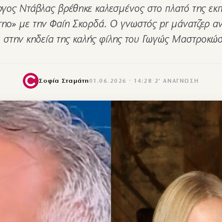
ργος Ντάβλας βρέθηκε καλεσμένος στο πλατό της εκ
rno» με την Φαίη Σκορδά. Ο γνωστός pr μάνατζερ α
 στην κηδεία της καλής φίλης του Γωγώς Μαστροκ
Σοφία Σταμάτη
01.06.2026 · 14:28
·
2′ ΑΝΆΓΝΩΣΗ