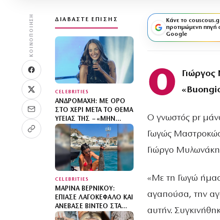
ΚΟΙΝΟΠΟΊΗΣΗ
ΔΙΑΒΆΣΤΕ ΕΠΊΣΗΣ
Κάνε το couscous.g
προτιμώμενη πηγή 
Google
Ο
Γιώργος
«Buongi
CELEBRITIES
ΑΝΔΡΟΜΆΧΗ: ΜΕ ΟΡΌ
ΣΤΟ ΧΈΡΙ ΜΕΤΆ ΤΟ ΘΈΜΑ
Ο γνωστός pr μάν
ΥΓΕΊΑΣ ΤΗΣ – «ΜΗΝ
ΑΝΗΣΥΧΕΊΤΕ, ΤΟ ‘ΧΩ»
Γωγώς Μαστροκώστ
Γιώργο Μυλωνάκη, 
«Με τη Γωγώ ήμασ
CELEBRITIES
ΜΑΡΊΝΑ ΒΕΡΝΊΚΟΥ:
αγαπούσα, την αγ
ΈΠΙΑΣΕ ΛΑΓΟΚΈΦΑΛΟ ΚΑΙ
ΑΝΈΒΑΣΕ ΒΊΝΤΕΟ ΣΤΑ
αυτήν. Συγκινήθηκ
SOCIAL MEDIA – «ΔΕΝ