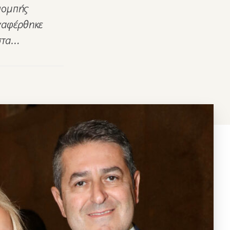
πομπής
ναφέρθηκε
ώστα…