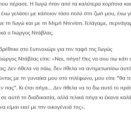
που πέρασε. Η Γωγώ ήταν από τα καλύτερα κορίτσια κα
ν έχω γελάσει με κάποιον τόσο πολύ στη ζωή μου, έχω γ
με τη Γωγώ και με τη Μιμή Ντενίση. Γελάγαμε, περνάγα
ικά ο Γιώργος Ντάβλας.
ι βρέθηκε στο Ευηνοχώρι για την ταφή της Γωγώς
ιώργος Ντάβλας είπε: «Ναι, πήγα! Θες να σου πω κάτι
νας; Δεν ήθελα να πάω, δεν ήθελα να αντιμετωπίσω αυτό
ώντας με τη γυναίκα μου στο τηλέφωνο, μου είπε “θα τ
εν πας”. Κι έτσι πήγα… Δεν ήθελα να το δω αυτό το πρά
σε αυτή τη διαδικασία, αλλά τελικά πήγα κι έκανα καλ
να είμαι εκεί με την οικογένειά της».