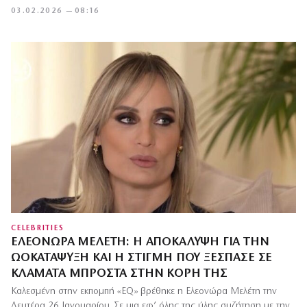
03.02.2026 — 08:16
CELEBRITIES
ΕΛΕΟΝΏΡΑ ΜΕΛΈΤΗ: Η ΑΠΟΚΆΛΥΨΗ ΓΙΑ ΤΗΝ
ΩΟΚΑΤΆΨΥΞΗ ΚΑΙ Η ΣΤΙΓΜΉ ΠΟΥ ΞΈΣΠΑΣΕ ΣΕ
ΚΛΆΜΑΤΑ ΜΠΡΟΣΤΆ ΣΤΗΝ ΚΌΡΗ ΤΗΣ
Καλεσμένη στην εκπομπή «EQ» βρέθηκε η Ελεονώρα Μελέτη την
Δευτέρα 26 Ιανουαρίου. Σε μια εφ’ όλης της ύλης συζήτηση με την