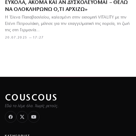
ΕΎΚΟΛΑ, ΑΚΌΜΑ ΚΑΙ ΑΝ ΔΥΣΚΟΛΕΎΟΜΑΙ – ΘΈΛΩ
ΝΑ ΟΛΟΚΛΗΡΏΝΩ Ό,ΤΙ ΑΡΧΊΖΩ»
Η Έλενα Παπαβασιλείου, καλεσμένη στην εκπομπή VITALITY με την
Ελένη Πετρουλάκη, μίλησε για την επαγγελματική της πορεία, τη ζωή
της στη Γερμανία…
20.07.2025 — 17:27
COUSCOUS
Εδώ τα λέμε όλα. Χωρίς ρετούς.