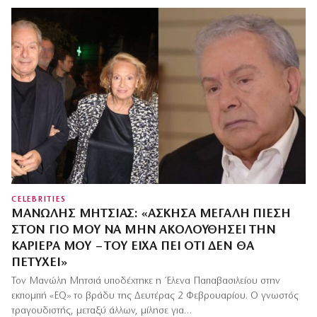
CELEBRITIES
ΜΑΝΏΛΗΣ ΜΗΤΣΙΆΣ: «ΆΣΚΗΣΑ ΜΕΓΆΛΗ ΠΊΕΣΗ
ΣΤΟΝ ΓΙΟ ΜΟΥ ΝΑ ΜΗΝ ΑΚΟΛΟΥΘΉΣΕΙ ΤΗΝ
ΚΑΡΙΈΡΑ ΜΟΥ – ΤΟΥ ΕΊΧΑ ΠΕΙ ΌΤΙ ΔΕΝ ΘΑ
ΠΕΤΎΧΕΙ»
Τον Μανώλη Μητσιά υποδέχτηκε η Έλενα Παπαβασιλείου στην
εκπομπή «EQ» το βράδυ της Δευτέρας 2 Φεβρουαρίου. Ο γνωστός
τραγουδιστής, μεταξύ άλλων, μίλησε για…