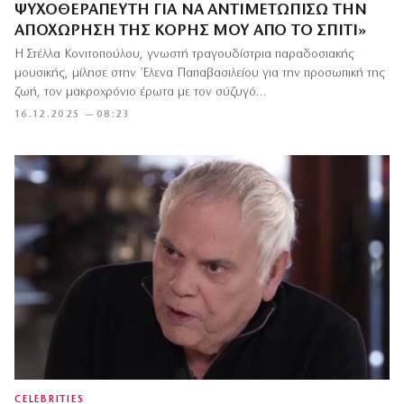
ΨΥΧΟΘΕΡΑΠΕΥΤΉ ΓΙΑ ΝΑ ΑΝΤΙΜΕΤΩΠΊΣΩ ΤΗΝ
ΑΠΟΧΏΡΗΣΗ ΤΗΣ ΚΌΡΗΣ ΜΟΥ ΑΠΌ ΤΟ ΣΠΊΤΙ»
Η Στέλλα Κονιτοπούλου, γνωστή τραγουδίστρια παραδοσιακής
μουσικής, μίλησε στην Έλενα Παπαβασιλείου για την προσωπική της
ζωή, τον μακροχρόνιο έρωτα με τον σύζυγό…
16.12.2025 — 08:23
CELEBRITIES