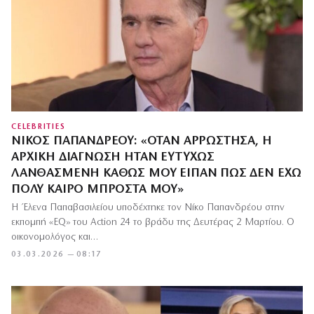
CELEBRITIES
ΝΊΚΟΣ ΠΑΠΑΝΔΡΈΟΥ: «ΌΤΑΝ ΑΡΡΏΣΤΗΣΑ, Η
ΑΡΧΙΚΉ ΔΙΆΓΝΩΣΗ ΉΤΑΝ ΕΥΤΥΧΏΣ
ΛΑΝΘΑΣΜΈΝΗ ΚΑΘΏΣ ΜΟΥ ΕΊΠΑΝ ΠΩΣ ΔΕΝ ΈΧΩ
ΠΟΛΎ ΚΑΙΡΌ ΜΠΡΟΣΤΆ ΜΟΥ»
Η Έλενα Παπαβασιλείου υποδέχτηκε τον Νίκο Παπανδρέου στην
εκπομπή «EQ» του Action 24 το βράδυ της Δευτέρας 2 Μαρτίου. Ο
οικονομολόγος και…
03.03.2026 — 08:17