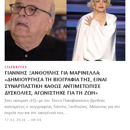
CELEBRITIES
ΓΙΆΝΝΗΣ ΞΑΝΘΟΎΛΗΣ ΓΙΑ ΜΑΡΙΝΈΛΛΑ:
«ΔΗΜΙΟΎΡΓΗΣΑ ΤΗ ΒΙΟΓΡΑΦΊΑ ΤΗΣ, ΕΊΝΑΙ
ΣΥΝΑΡΠΑΣΤΙΚΉ ΚΑΘΏΣ ΑΝΤΙΜΕΤΏΠΙΣΕ
ΔΥΣΚΟΛΊΕΣ, ΑΓΩΝΊΣΤΗΚΕ ΓΙΑ ΤΗ ΖΩΉ»
Στην εκπομπή «EQ» με την Έλενα Παπαβασιλείου βρέθηκε
καλεσμένος ο συγγραφέας Γιάννης Ξανθούλης. Μιλώντας για την
πορεία του και την οικογένειά του,…
17.02.2026 — 08:00