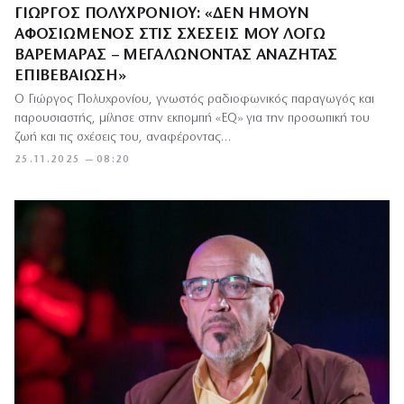
ΓΙΏΡΓΟΣ ΠΟΛΥΧΡΟΝΊΟΥ: «ΔΕΝ ΉΜΟΥΝ
ΑΦΟΣΙΩΜΈΝΟΣ ΣΤΙΣ ΣΧΈΣΕΙΣ ΜΟΥ ΛΌΓΩ
ΒΑΡΕΜΆΡΑΣ – ΜΕΓΑΛΏΝΟΝΤΑΣ ΑΝΑΖΗΤΆΣ
ΕΠΙΒΕΒΑΊΩΣΗ»
Ο Γιώργος Πολυχρονίου, γνωστός ραδιοφωνικός παραγωγός και
παρουσιαστής, μίλησε στην εκπομπή «EQ» για την προσωπική του
ζωή και τις σχέσεις του, αναφέροντας…
25.11.2025 — 08:20