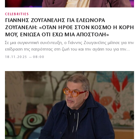
CELEBRITIES
ΓΙΆΝΝΗΣ ΖΟΥΓΑΝΈΛΗΣ ΓΙΑ ΕΛΕΩΝΌΡΑ
ΖΟΥΓΑΝΈΛΗ: «ΌΤΑΝ ΉΡΘΕ ΣΤΟΝ ΚΌΣΜΟ Η ΚΌΡΗ
ΜΟΥ, ΈΝΙΩΣΑ ΌΤΙ ΈΧΩ ΜΙΑ ΑΠΟΣΤΟΛΉ»
Σε μια συγκινητική συνέντευξη, ο Γιάννης Ζουγανέλης μίλησε για την
επίδραση της πατρότητας στη ζωή του και την αγάπη του για την…
18.11.2025 — 08:00