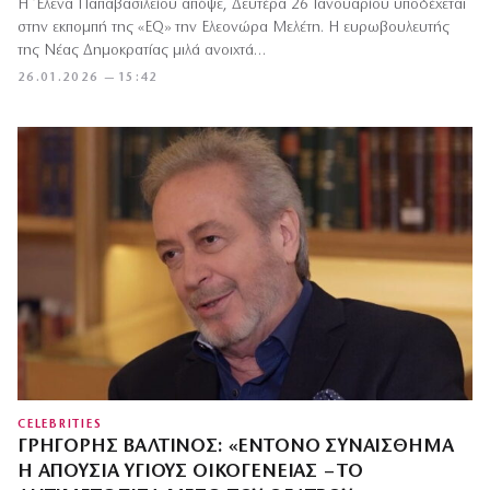
Η Έλενα Παπαβασιλείου απόψε, Δευτέρα 26 Ιανουαρίου υποδέχεται
στην εκπομπή της «EQ» την Ελεονώρα Μελέτη. Η ευρωβουλευτής
της Νέας Δημοκρατίας μιλά ανοιχτά…
26.01.2026 — 15:42
CELEBRITIES
ΓΡΗΓΌΡΗΣ ΒΑΛΤΙΝΌΣ: «ΈΝΤΟΝΟ ΣΥΝΑΊΣΘΗΜΑ
Η ΑΠΟΥΣΊΑ ΥΓΙΟΎΣ ΟΙΚΟΓΈΝΕΙΑΣ – ΤΟ