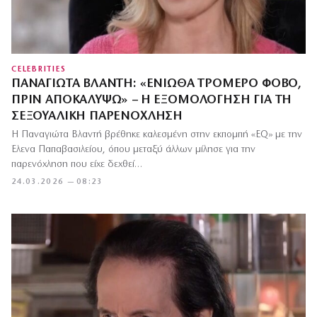
CELEBRITIES
ΠΑΝΑΓΙΏΤΑ ΒΛΑΝΤΉ: «ΈΝΙΩΘΑ ΤΡΟΜΕΡΌ ΦΌΒΟ,
ΠΡΙΝ ΑΠΟΚΑΛΎΨΩ» – Η ΕΞΟΜΟΛΌΓΗΣΗ ΓΙΑ ΤΗ
ΣΕΞΟΥΑΛΙΚΉ ΠΑΡΕΝΌΧΛΗΣΗ
Η Παναγιώτα Βλαντή βρέθηκε καλεσμένη στην εκπομπή «EQ» με την
Έλενα Παπαβασιλείου, όπου μεταξύ άλλων μίλησε για την
παρενόχληση που είχε δεχθεί…
24.03.2026 — 08:23