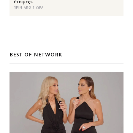
έτοιμες»
ΠΡΙΝ ΑΠΌ 1 ΏΡΑ
BEST OF NETWORK