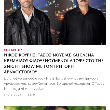
CELEBRITIES
ΝΊΚΟΣ ΚΟΥΡΉΣ, ΤΆΣΟΣ ΝΟΎΣΙΑΣ ΚΑΙ ΈΛΕΝΑ
ΚΡΕΜΛΊΔΟΥ ΦΙΛΟΞΕΝΟΎΜΕΝΟΙ ΑΠΌΨΕ ΣΤΟ THE
2NIGHT SHOW ΜΕ ΤΟΝ ΓΡΗΓΌΡΗ
ΑΡΝΑΟΎΤΟΓΛΟΥ
Στο αποψινό επεισόδιο του «The 2Night Show» με τον Γρηγόρη
Αρναούτογλου, εμφανίζονται τρεις ξεχωριστοί καλεσμένοι. Ο Τάσος
Νούσιας μιλά για τον ρόλο…
04.11.2025 — 16:30