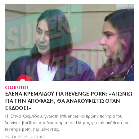
CELEBRITIES
ΈΛΕΝΑ ΚΡΕΜΛΊΔΟΥ ΓΙΑ REVENGE PORN: «ΑΓΩΝΙΏ
ΓΙΑ ΤΗΝ ΑΠΌΦΑΣΗ, ΘΑ ΑΝΑΚΟΥΦΙΣΤΏ ΌΤΑΝ
ΕΚΔΟΘΕΊ»
Η Έλενα Κρεμλίδου, γνωστή influencer και πρώην παίκτρια του
Survivor, βρέθηκε στα δικαστήρια της Πάτρας για την υπόθεση του
revenge porn, περιμένοντας…
29.10.2025 — 13:00