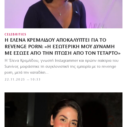
CELEBRITIES
Η ΈΛΕΝΑ ΚΡΕΜΛΊΔΟΥ ΑΠΟΚΑΛΎΠΤΕΙ ΓΙΑ ΤΟ
REVENGE PORN: «Η ΕΣΩΤΕΡΙΚΉ ΜΟΥ ΔΎΝΑΜΗ
ΜΕ ΈΣΩΣΕ ΑΠΌ ΤΗΝ ΠΤΏΣΗ ΑΠΌ ΤΟΝ ΤΈΤΑΡΤΟ»
Η Έλενα Κρεμλίδου, γνωστή Instagrammer και πρώην παίκτρια του
Survivor, μοιράστηκε τη συγκλονιστική της εμπειρία με το revenge
porn, μετά την καταδίκη…
22.11.2025 — 10:33