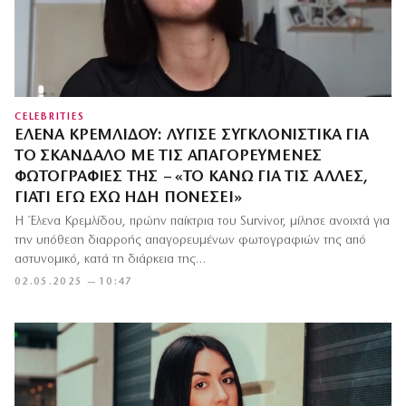
CELEBRITIES
ΈΛΕΝΑ ΚΡΕΜΛΊΔΟΥ: ΛΎΓΙΣΕ ΣΥΓΚΛΟΝΙΣΤΙΚΆ ΓΙΑ
ΤΟ ΣΚΆΝΔΑΛΟ ΜΕ ΤΙΣ ΑΠΑΓΟΡΕΥΜΈΝΕΣ
ΦΩΤΟΓΡΑΦΊΕΣ ΤΗΣ – «ΤΟ ΚΆΝΩ ΓΙΑ ΤΙΣ ΆΛΛΕΣ,
ΓΙΑΤΊ ΕΓΏ ΈΧΩ ΉΔΗ ΠΟΝΈΣΕΙ»
Η Έλενα Κρεμλίδου, πρώην παίκτρια του Survivor, μίλησε ανοιχτά για
την υπόθεση διαρροής απαγορευμένων φωτογραφιών της από
αστυνομικό, κατά τη διάρκεια της…
02.05.2025 — 10:47