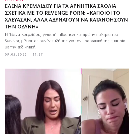
CELEBRITIES
ΈΛΕΝΑ ΚΡΕΜΛΊΔΟΥ ΓΙΑ ΤΑ ΑΡΝΗΤΙΚΆ ΣΧΌΛΙΑ
ΣΧΕΤΙΚΆ ΜΕ ΤΟ REVENGE PORN: «ΚΆΠΟΙΟΙ ΤΟ
ΧΛΕΎΑΣΑΝ, ΑΛΛΆ ΑΔΥΝΑΤΟΎΝ ΝΑ ΚΑΤΑΝΟΉΣΟΥΝ
ΤΗΝ ΟΔΎΝΗ»
Η Έλενα Κρεμλίδου, γνωστή influencer και πρώην παίκτρια του
Survivor, μίλησε σε συνέντευξή της για την προσωπική της εμπειρία
με την εκδικητική…
09.05.2025 — 11:37