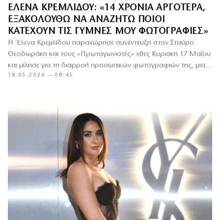
ΈΛΕΝΑ ΚΡΕΜΛΊΔΟΥ: «14 ΧΡΌΝΙΑ ΑΡΓΌΤΕΡΑ,
ΕΞΑΚΟΛΟΥΘΏ ΝΑ ΑΝΑΖΗΤΏ ΠΟΙΟΙ
ΚΑΤΈΧΟΥΝ ΤΙΣ ΓΥΜΝΈΣ ΜΟΥ ΦΩΤΟΓΡΑΦΊΕΣ»
Η Έλενα Κρεμλίδου παραχώρησε συνέντευξη στον Σταύρο
Θεοδωράκη και τους «Πρωταγωνιστές» χθες Κυριακή 17 Μαΐου
και μίλησε για τη διαρροή προσωπικών φωτογραφιών της, μια
18.05.2026 — 08:45
υπόθεση που,…