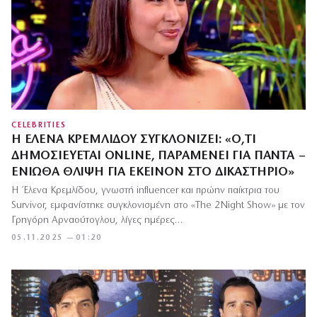
CELEBRITIES
Η ΈΛΕΝΑ ΚΡΕΜΛΊΔΟΥ ΣΥΓΚΛΟΝΊΖΕΙ: «Ό,ΤΙ
ΔΗΜΟΣΙΕΎΕΤΑΙ ONLINE, ΠΑΡΑΜΈΝΕΙ ΓΙΑ ΠΆΝΤΑ –
ΈΝΙΩΘΑ ΘΛΊΨΗ ΓΙΑ ΕΚΕΊΝΟΝ ΣΤΟ ΔΙΚΑΣΤΉΡΙΟ»
Η Έλενα Κρεμλίδου, γνωστή influencer και πρώην παίκτρια του
Survivor, εμφανίστηκε συγκλονισμένη στο «The 2Night Show» με τον
Γρηγόρη Αρναούτογλου, λίγες ημέρες…
05.11.2025 — 01:20