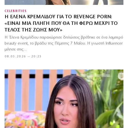
CELEBRITIES
Η ΈΛΕΝΑ ΚΡΕΜΛΊΔΟΥ ΓΙΑ ΤΟ REVENGE PORN:
«ΕΊΝΑΙ ΜΙΑ ΠΛΗΓΉ ΠΟΥ ΘΑ ΤΗ ΦΈΡΩ ΜΈΧΡΙ ΤΟ
ΤΈΛΟΣ ΤΗΣ ΖΩΉΣ ΜΟΥ»
Η Έλενα Κρεμλίδου παραχώρησε δηλώσεις βρέθηκε σε ένα λαμπερό
beauty event, το βράδυ της Πέμπτης 7 Μαΐου. Η γνωστή Influencer
μίλησε στις…
08.05.2026 — 20:25