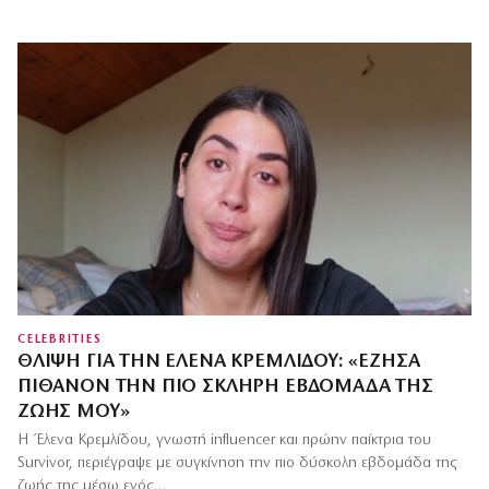
CELEBRITIES
ΘΛΊΨΗ ΓΙΑ ΤΗΝ ΈΛΕΝΑ ΚΡΕΜΛΊΔΟΥ: «ΈΖΗΣΑ
ΠΙΘΑΝΌΝ ΤΗΝ ΠΙΟ ΣΚΛΗΡΉ ΕΒΔΟΜΆΔΑ ΤΗΣ
ΖΩΉΣ ΜΟΥ»
Η Έλενα Κρεμλίδου, γνωστή influencer και πρώην παίκτρια του
Survivor, περιέγραψε με συγκίνηση την πιο δύσκολη εβδομάδα της
ζωής της μέσω ενός…