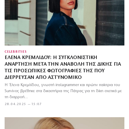
CELEBRITIES
ΈΛΕΝΑ ΚΡΕΜΛΊΔΟΥ: Η ΣΥΓΚΛΟΝΙΣΤΙΚΉ
ΑΝΆΡΤΗΣΗ ΜΕΤΆ ΤΗΝ ΑΝΑΒΟΛΉ ΤΗΣ ΔΊΚΗΣ ΓΙΑ
ΤΙΣ ΠΡΟΣΩΠΙΚΈΣ ΦΩΤΟΓΡΑΦΊΕΣ ΤΗΣ ΠΟΥ
ΔΙΈΡΡΕΥΣΑΝ ΑΠΌ ΑΣΤΥΝΟΜΙΚΌ
Η Έλενα Κρεμλίδου, γνωστή instagrammer και πρώην παίκτρια του
Survivor, βρέθηκε στα δικαστήρια της Πάτρας για τη δίκη σχετικά με
τη διαρροή…
28.04.2025 — 15:07