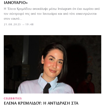
ΙΑΝΟΥΆΡΙΟ»
Η Έλενα Κρεμλίδου αποκάλυψε μέσω Instagram ότι έχει χωρίσει από
τον σύντροφό της από τον Ιανουάριο και από τότε επικεντρώνεται
στον εαυτό…
21.08.2025 — 19:48
CELEBRITIES
ΈΛΕΝΑ ΚΡΕΜΛΊΔΟΥ: Η ΑΝΤΊΔΡΑΣΗ ΣΤΑ