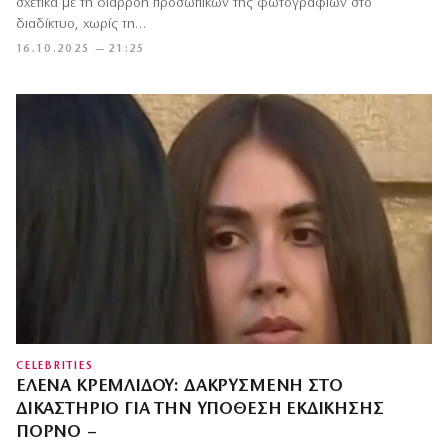
σχετικά με τη διαρροή προσωπικών της φωτογραφιών στο
διαδίκτυο, χωρίς τη…
16.10.2025 — 21:25
CELEBRITIES
ΈΛΕΝΑ ΚΡΕΜΛΊΔΟΥ: ΔΑΚΡΥΣΜΈΝΗ ΣΤΟ
ΔΙΚΑΣΤΉΡΙΟ ΓΙΑ ΤΗΝ ΥΠΌΘΕΣΗ ΕΚΔΊΚΗΣΗΣ
ΠΟΡΝΌ –