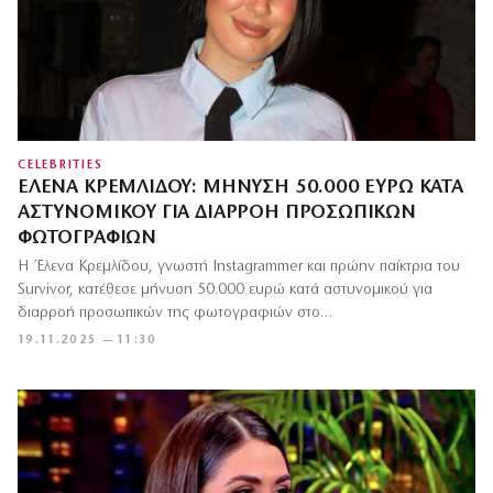
CELEBRITIES
ΈΛΕΝΑ ΚΡΕΜΛΊΔΟΥ: ΜΉΝΥΣΗ 50.000 ΕΥΡΏ ΚΑΤΆ
ΑΣΤΥΝΟΜΙΚΟΎ ΓΙΑ ΔΙΑΡΡΟΉ ΠΡΟΣΩΠΙΚΏΝ
ΦΩΤΟΓΡΑΦΙΏΝ
Η Έλενα Κρεμλίδου, γνωστή Instagrammer και πρώην παίκτρια του
Survivor, κατέθεσε μήνυση 50.000 ευρώ κατά αστυνομικού για
διαρροή προσωπικών της φωτογραφιών στο…
19.11.2025 — 11:30