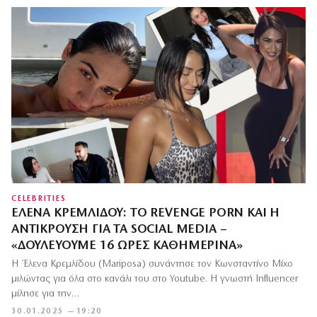
CELEBRITIES
ΈΛΕΝΑ ΚΡΕΜΛΊΔΟΥ: ΤΟ REVENGE PORN ΚΑΙ Η
ΑΝΤΊΚΡΟΥΣΗ ΓΙΑ ΤΑ SOCIAL MEDIA –
«ΔΟΥΛΕΎΟΥΜΕ 16 ΏΡΕΣ ΚΑΘΗΜΕΡΙΝΆ»
Η Έλενα Κρεμλίδου (Mariposa) συνάντησε τον Κωνσταντίνο Μίχο
μιλώντας για όλα στο κανάλι του στο Youtube. Η γνωστή Influencer
μίλησε για την…
30.01.2025 — 19:20