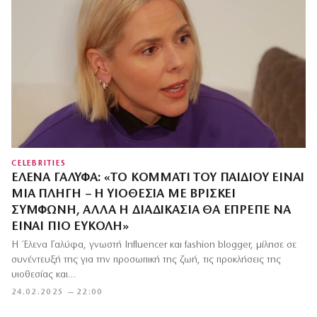
CELEBRITIES
ΈΛΕΝΑ ΓΑΛΎΦΑ: «ΤΟ ΚΟΜΜΆΤΙ ΤΟΥ ΠΑΙΔΙΟΎ ΕΊΝΑΙ
ΜΙΑ ΠΛΗΓΉ – Η ΥΙΟΘΕΣΊΑ ΜΕ ΒΡΊΣΚΕΙ
ΣΎΜΦΩΝΗ, ΑΛΛΆ Η ΔΙΑΔΙΚΑΣΊΑ ΘΑ ΈΠΡΕΠΕ ΝΑ
ΕΊΝΑΙ ΠΙΟ ΕΎΚΟΛΗ»
Η Έλενα Γαλύφα, γνωστή Influencer και fashion blogger, μίλησε σε
συνέντευξή της για την προσωπική της ζωή, τις προκλήσεις της
υιοθεσίας και…
24.02.2025 — 22:00