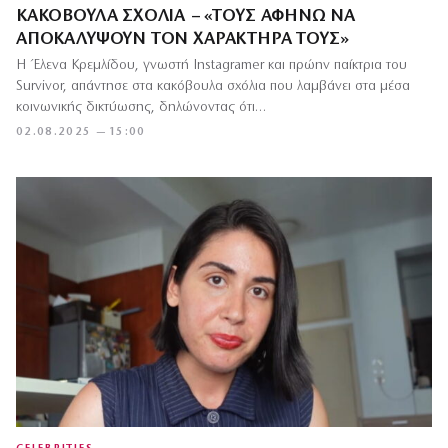
ΚΑΚΌΒΟΥΛΑ ΣΧΌΛΙΑ – «ΤΟΥΣ ΑΦΉΝΩ ΝΑ
ΑΠΟΚΑΛΎΨΟΥΝ ΤΟΝ ΧΑΡΑΚΤΉΡΑ ΤΟΥΣ»
Η Έλενα Κρεμλίδου, γνωστή Instagramer και πρώην παίκτρια του
Survivor, απάντησε στα κακόβουλα σχόλια που λαμβάνει στα μέσα
κοινωνικής δικτύωσης, δηλώνοντας ότι…
02.08.2025 — 15:00