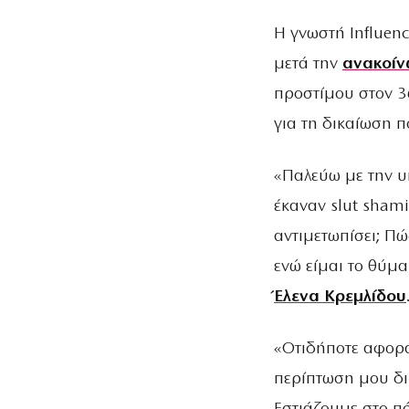
Η γνωστή Influen
μετά την
ανακοί
προστίμου στον 3
για τη δικαίωση π
«Παλεύω με την 
έκαναν slut shami
αντιμετωπίσει; Πώ
ενώ είμαι το θύμα
Έλενα Κρεμλίδου
«Οτιδήποτε αφορ
περίπτωση μου δι