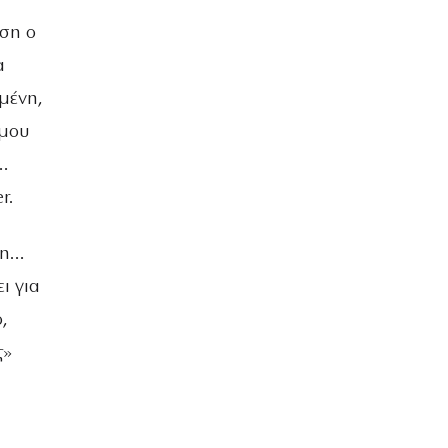
εση ο
α
μένη,
 μου
…
r.
ρη…
ι για
,
ς»