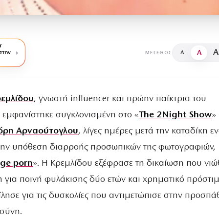
r
A
A
στην
A
ΜΈΓΕΘΟΣ
ρεμλίδου
, γνωστή influencer και πρώην παίκτρια του
, εμφανίστηκε συγκλονισμένη στο «
The 2Night Show
»
όρη Αρναούτογλου
, λίγες ημέρες μετά την καταδίκη ε
την υπόθεση διαρροής προσωπικών της φωτογραφιών,
ge porn
». Η Κρεμλίδου εξέφρασε τη δικαίωση που νιώ
 για ποινή φυλάκισης δύο ετών και χρηματικό πρόστι
ίλησε για τις δυσκολίες που αντιμετώπισε στην προσπά
οσύνη.