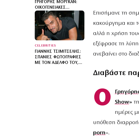
ΓΡΗΓΌΡΗΣ ΜΌΡΓΚΑΝ:
ΟΙΚΟΓΕΝΕΙΑΚΈΣ
Επισήμανε τη σημα
ΔΙΑΚΟΠΈΣ ΜΕ CAMPING
ΣΤΗ ΒΌΡΕΙΑ ΕΎΒΟΙΑ ΜΕ
κακούργημα και τ
ΤΟΝ ΕΝΌΣ ΈΤΟΥΣ ΓΙΟ
ΤΟΥΣ
αλλά η χρήση του
εξέφρασε τη λύπη 
CELEBRITIES
ΓΙΆΝΝΗΣ ΤΣΙΜΙΤΣΈΛΗΣ:
ανεβαίνει στο δια
ΣΠΆΝΙΕΣ ΦΩΤΟΓΡΑΦΊΕΣ
ΜΕ ΤΟΝ ΑΔΕΛΦΌ ΤΟΥ,
ΛΆΜΠΡΟ, ΚΑΙ ΕΥΧΈΣ ΓΙΑ
Διαβάστε πα
ΤΑ ΓΕΝΈΘΛΙΆ ΤΟΥ
Ο
Γρηγόρη
Show
»
τ
ημέρες μ
υπόθεση διαρροής
porn
».