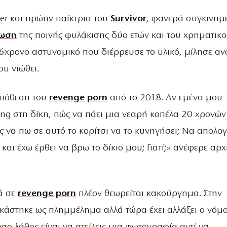
cer και πρώην παίκτρια του
Survivor
, φανερά συγκινημ
νωση
της ποινής φυλάκισης δύο ετών και του χρηματικ
6χρονο αστυνομικό που διέρρευσε το υλικό, μίλησε αν
ου νιώθει.
υπόθεση του
revenge porn
από το 2018. Αν εμένα μου
ng στη δίκη, πώς να πάει μια νεαρή κοπέλα 20 χρονών
ς να πω σε αυτό το κορίτσι να το κυνηγήσει; Να απολο
 και έχω έρθει να βρω το δίκιο μου; Γιατί;» ανέφερε αρχ
.
ά σε
revenge porn
πλέον θεωρείται κακούργημα. Στην
κάστηκε ως πλημμέλημα αλλά τώρα έχει αλλάξει ο νόμο