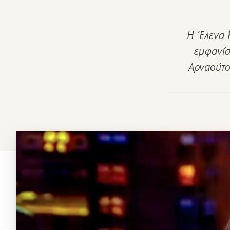
Η Έλενα Κ
εμφανίσ
Αρναούτο