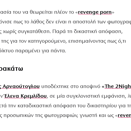
σία του να θεωρείται πλέον το «
revenge porn
»
όνισε πως το λάθος δεν είναι η αποστολή των φωτογρα
ς χωρίς συγκατάθεση. Παρά τη δικαστική απόφαση,
της για τον κατηγορούμενο, επισημαίνοντας πως ό,τι
δίκτυο παραμένει για πάντα.
ρακάτω
ς Αρναούτογλου
υποδέχτηκε στο αποψινό
«
The 2Nigh
ην
Έλενα Κρεμλίδου
, σε μία συγκλονιστική εμφάνιση, λ
ετά την καταδικαστική απόφαση του δικαστηρίου για τ
 προσωπικών της φωτογραφιών, γνωστή και ως «
reve