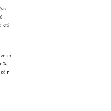
ένη
ού
οιχτά
 να το
γηθώ
ικά η
ς.