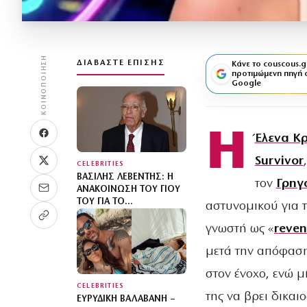
ΚΟΙΝΟΠΟΊΗΣΗ
ΔΙΑΒΆΣΤΕ ΕΠΊΣΗΣ
Κάνε το couscous.g
προτιμώμενη πηγή 
Google
Η
Έλενα Κ
Survivor
CELEBRITIES
ΒΑΣΊΛΗΣ ΛΕΒΈΝΤΗΣ: Η
τον
Γρηγ
ΑΝΑΚΟΊΝΩΣΗ ΤΟΥ ΓΙΟΥ
ΤΟΥ ΓΙΑ ΤΟ
αστυνομικού για 
ΜΝΗΜΌΣΥΝΟ 40
ΗΜΈΡΕΣ ΜΕΤΆ ΤΗΝ
γνωστή ως «
reven
ΑΠΏΛΕΙΆ ΤΟΥ
μετά την απόφαση
στον ένοχο, ενώ μ
CELEBRITIES
της να βρει δικαι
ΕΥΡΥΔΊΚΗ ΒΑΛΑΒΆΝΗ –