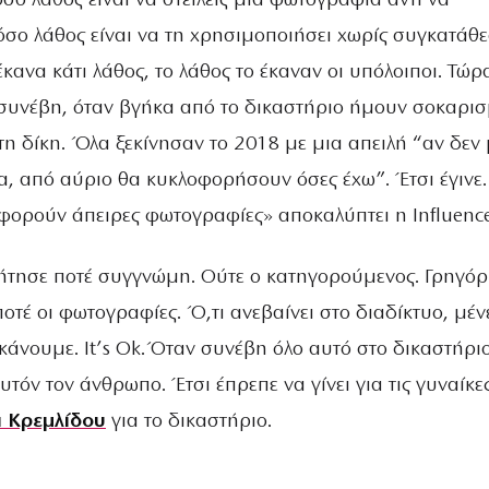
σο λάθος είναι να στείλεις μια φωτογραφία αντί να
όσο λάθος είναι να τη χρησιμοποιήσει χωρίς συγκατάθ
κανα κάτι λάθος, το λάθος το έκαναν οι υπόλοιποι. Τώρ
 συνέβη, όταν βγήκα από το δικαστήριο ήμουν σοκαρισ
τη δίκη. Όλα ξεκίνησαν το 2018 με μια απειλή “αν δεν
ια, από αύριο θα κυκλοφορήσουν όσες έχω”. Έτσι έγινε
φορούν άπειρες φωτογραφίες» αποκαλύπτει η Influence
ζήτησε ποτέ συγγνώμη. Ούτε ο κατηγορούμενος. Γρηγό
οτέ οι φωτογραφίες. Ό,τι ανεβαίνει στο διαδίκτυο, μένε
ν κάνουμε. It’s Ok. Όταν συνέβη όλο αυτό στο δικαστήριο
υτόν τον άνθρωπο. Έτσι έπρεπε να γίνει για τις γυναίκε
α Κρεμλίδου
για το δικαστήριο.