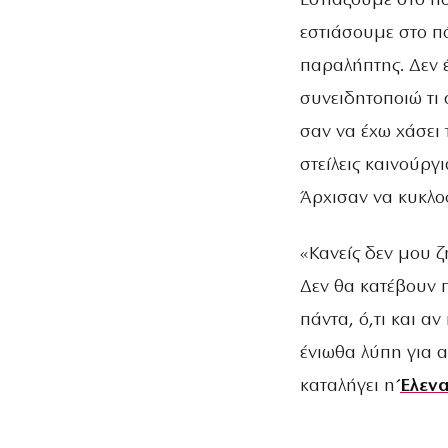
Εστιάζουμε στο πό
εστιάσουμε στο π
παραλήπτης. Δεν έ
συνειδητοποιώ τι
σαν να έχω χάσει 
στείλεις καινούργ
Άρχισαν να κυκλο
«Κανείς δεν μου 
Δεν θα κατέβουν π
πάντα, ό,τι και α
ένιωθα λύπη για α
καταλήγει η
Έλεν