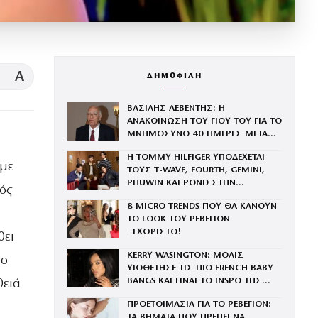
A
ΔΗΜΟΦΙΛΗ
ΒΑΣΙΛΗΣ ΛΕΒΕΝΤΗΣ: Η
ΑΝΑΚΟΙΝΩΣΗ ΤΟΥ ΓΙΟΥ ΤΟΥ ΓΙΑ ΤΟ
ΜΝΗΜΟΣΥΝΟ 40 ΗΜΕΡΕΣ ΜΕΤΑ
ΤΗΝ ΑΠΩΛΕΙΑ ΤΟΥ
Η TOMMY HILFIGER ΥΠΟΔΕΧΕΤΑΙ
 με
ΤΟΥΣ Τ-WAVE, FOURTH, GEMINI,
PHUWIN ΚΑΙ POND ΣΤΗΝ
νός
ΟΙΚΟΓΕΝΕΙΑ ΤΟΥ BRAND
8 MICRO TRENDS ΠΟΥ ΘΑ ΚΑΝΟΥΝ
ΤΟ LOOK ΤΟΥ ΡΕΒΕΓΙΟΝ
ΞΕΧΩΡΙΣΤΟ!
θει
KERRY WASINGTON: ΜΟΛΙΣ
μο
ΥΙΟΘΕΤΗΣΕ ΤΙΣ ΠΙΟ FRENCH BABY
BANGS ΚΑΙ ΕΙΝΑΙ ΤΟ INSPO ΤΗΣ
θειά
ΧΡΟΝΙΑΣ
ΠΡΟΕΤΟΙΜΑΣΙΑ ΓΙΑ ΤΟ ΡΕΒΕΓΙΟΝ:
ΤΑ ΒΗΜΑΤΑ ΠΟΥ ΠΡΕΠΕΙ ΝΑ