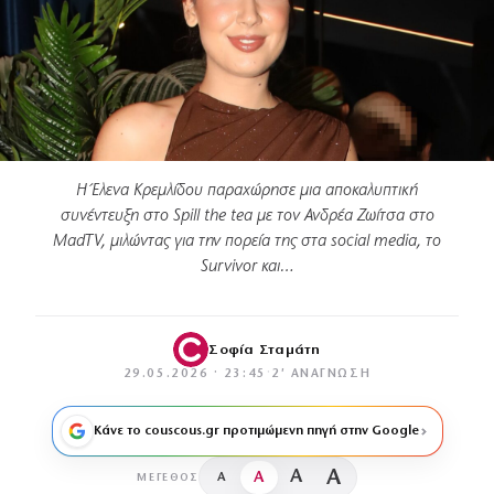
H Έλενα Κρεμλίδου παραχώρησε μια αποκαλυπτική
συνέντευξη στο Spill the tea με τον Ανδρέα Ζωίτσα στο
MadTV, μιλώντας για την πορεία της στα social media, το
Survivor και…
Σοφία Σταμάτη
29.05.2026 · 23:45
·
2′ ΑΝΆΓΝΩΣΗ
Κάνε το couscous.gr προτιμώμενη πηγή στην Google
A
A
A
A
ΜΈΓΕΘΟΣ