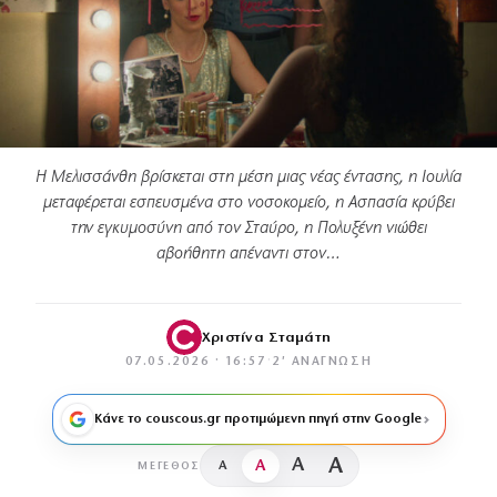
Η Μελισσάνθη βρίσκεται στη μέση μιας νέας έντασης, η Ιουλία
μεταφέρεται εσπευσμένα στο νοσοκομείο, η Ασπασία κρύβει
την εγκυμοσύνη από τον Σταύρο, η Πολυξένη νιώθει
αβοήθητη απέναντι στον…
Χριστίνα Σταμάτη
07.05.2026 · 16:57
·
2′ ΑΝΆΓΝΩΣΗ
Κάνε το couscous.gr προτιμώμενη πηγή στην Google
A
A
A
A
ΜΈΓΕΘΟΣ