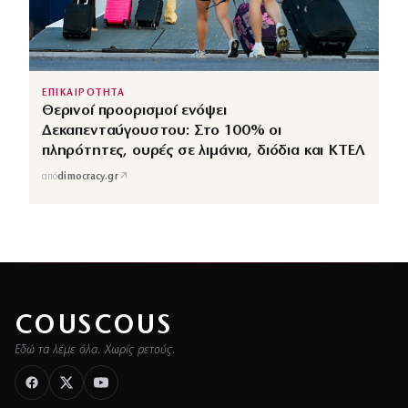
ΕΠΙΚΑΙΡΟΤΗΤΑ
Θερινοί προορισμοί ενόψει
Δεκαπενταύγουστου: Στο 100% οι
πληρότητες, ουρές σε λιμάνια, διόδια και ΚΤΕΛ
↗
από
dimocracy.gr
COUSCOUS
Εδώ τα λέμε όλα. Χωρίς ρετούς.