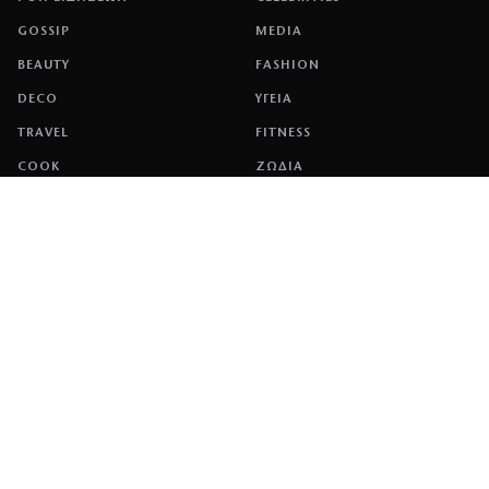
GOSSIP
MEDIA
BEAUTY
FASHION
DECO
ΥΓΕΙΑ
TRAVEL
FITNESS
COOK
ΖΩΔΙΑ
ΕΤΑΙΡΕΙΑ
ΤΑΥΤΟΤΗΤΑ
ΠΟΛΙΤΙΚΉ COOKIES
ΌΡΟΙ ΧΡΉΣΗΣ
ΕΠΙΚΟΙΝΩΝΙΑ
ΔΙΑΦΗΜΙΣΗ
ΕΠΙΚΟΙΝΩΝΙΑ