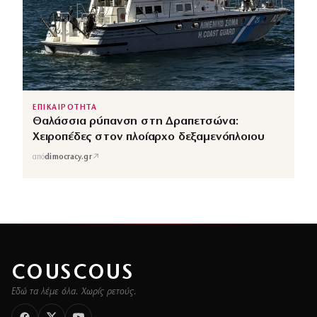
ΕΠΙΚΑΙΡΟΤΗΤΑ
Θαλάσσια ρύπανση στη Δραπετσώνα:
Χειροπέδες στον πλοίαρχο δεξαμενόπλοιου
↗
από
dimocracy.gr
COUSCOUS
Εδώ τα λέμε όλα. Χωρίς ρετούς.