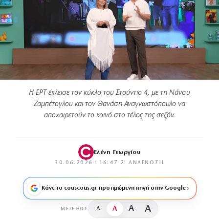
Η ΕΡΤ έκλεισε τον κύκλο του Στούντιο 4, με τη Νάνσυ
Ζαμπέτογλου και τον Θανάση Αναγνωστόπουλο να
αποχαιρετούν το κοινό στο τέλος της σεζόν.
Ελένη Γεωργίου
30.06.2026 · 16:47
·
2′ ΑΝΆΓΝΩΣΗ
Κάνε το couscous.gr προτιμώμενη πηγή στην Google
A
A
A
A
ΜΈΓΕΘΟΣ