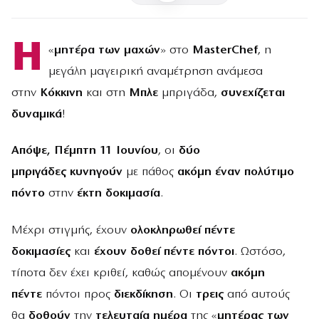
H
«
μητέρα των μαχών
» στο
MasterChef
, η
μεγάλη μαγειρική αναμέτρηση ανάμεσα
στην
Κόκκινη
και στη
Μπλε
μπριγάδα,
συνεχίζεται
δυναμικά
!
Απόψε, Πέμπτη 11 Ιουνίου
, οι
δύο
μπριγάδες
κυνηγούν
με πάθος
ακόμη έναν πολύτιμο
πόντο
στην
έκτη δοκιμασία
.
Μέχρι στιγμής, έχουν
ολοκληρωθεί πέντε
δοκιμασίες
και
έχουν δοθεί πέντε πόντοι
. Ωστόσο,
τίποτα δεν έχει κριθεί, καθώς απομένουν
ακόμη
πέντε
πόντοι προς
διεκδίκηση
. Οι
τρεις
από αυτούς
θα
δοθούν
την
τελευταία ημέρα
της «
μητέρας των