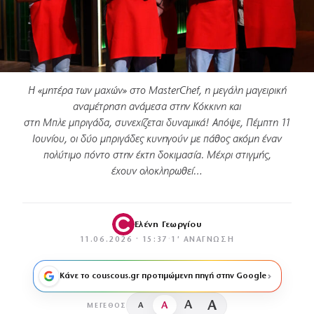
H «μητέρα των μαχών» στο MasterChef, η μεγάλη μαγειρική
αναμέτρηση ανάμεσα στην Κόκκινη και
στη Μπλε μπριγάδα, συνεχίζεται δυναμικά! Απόψε, Πέμπτη 11
Ιουνίου, οι δύο μπριγάδες κυνηγούν με πάθος ακόμη έναν
πολύτιμο πόντο στην έκτη δοκιμασία. Μέχρι στιγμής,
έχουν ολοκληρωθεί…
Ελένη Γεωργίου
11.06.2026 · 15:37
·
1′ ΑΝΆΓΝΩΣΗ
Κάνε το couscous.gr προτιμώμενη πηγή στην Google
A
A
A
A
ΜΈΓΕΘΟΣ