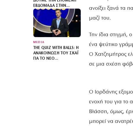
ΔΟΎΜΕ ΤΗΝ ΕΠΌΜΕΝΗ
ΕΒΔΟΜΆΔΑ ΣΤΗΝ
ανοίξει ξανά τα 
ΑΣΤΥΝΟΜΙΚΉ ΣΕΙΡΆ
ΜΥΣΤΗΡΊΟΥ
μαζί του.
Την ίδια στιγμή, 
MEDIA
ένα ψεύτικο γράμ
THE QUIZ WITH BALLS: Η
ΑΝΑΚΟΊΝΩΣΗ ΤΟΥ ΣΚΑΪ
Ο Χατζημήτρος ελ
ΓΙΑ ΤΟ ΝΈΟ
σε μια σχέση φόβ
ΤΗΛΕΠΑΙΧΝΊΔΙ ΜΕ ΤΟΝ
ΓΙΆΝΝΗ ΤΣΙΜΙΤΣΈΛΗ
Ο Ιορδάνης εξομο
ενοχή του για το
Βλάσση, όμως, έρχ
μπορεί να ανατρέ