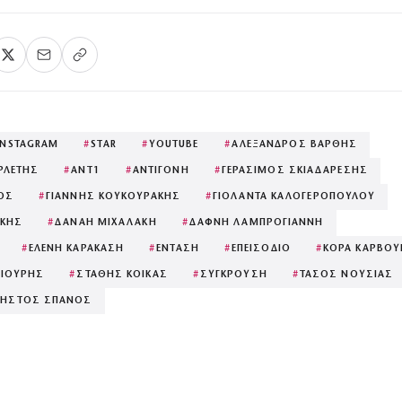
INSTAGRAM
#
STAR
#
YOUTUBE
#
ΑΛΕΞΑΝΔΡΟΣ ΒΑΡΘΗΣ
ΡΛΕΤΗΣ
#
ΑΝΤ1
#
ΑΝΤΙΓΟΝΗ
#
ΓΕΡΑΣΙΜΟΣ ΣΚΙΑΔΑΡΕΣΗΣ
ΟΣ
#
ΓΙΑΝΝΗΣ ΚΟΥΚΟΥΡΑΚΗΣ
#
ΓΙΟΛΑΝΤΑ ΚΑΛΟΓΕΡΟΠΟΥΛΟΥ
ΑΚΗΣ
#
ΔΑΝΑΗ ΜΙΧΑΛΑΚΗ
#
ΔΑΦΝΗ ΛΑΜΠΡΟΓΙΑΝΝΗ
#
ΕΛΕΝΗ ΚΑΡΑΚΑΣΗ
#
ΕΝΤΑΣΗ
#
ΕΠΕΙΣΟΔΙΟ
#
ΚΟΡΑ ΚΑΡΒΟ
ΓΙΟΥΡΗΣ
#
ΣΤΑΘΗΣ ΚΟΙΚΑΣ
#
ΣΥΓΚΡΟΥΣΗ
#
ΤΑΣΟΣ ΝΟΥΣΙΑΣ
ΡΗΣΤΟΣ ΣΠΑΝΟΣ