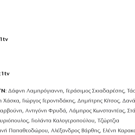
1tv
t1tv
ΥΝ
: Δάφνη Λαμπρόγιαννη, Γεράσιμος Σκιαδαρέσης, Τά
η Χάσκα, Γιώργος Γεροντιδάκης, Δημήτρης Κίτσος, Δαν
αρβούνη, Αντιγόνη Φρυδά, Λάμπρος Κωνσταντέας, Στ
Συριόπουλος, Γιολάντα Καλογεροπούλου, Τζώρτζια
ινή Παπαθεοδώρου, Αλέξανδρος Βάρθης, Ελένη Καρακ