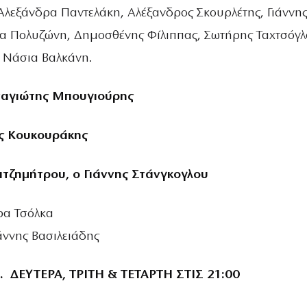
Αλεξάνδρα Παντελάκη, Αλέξανδρος Σκουρλέτης, Γιάννη
να Πολυζώνη, Δημοσθένης Φίλιππας, Σωτήρης Ταχτσόγλ
 Νάσια Βαλκάνη.
αναγιώτης Μπουγιούρης
ης Κουκουράκης
ατζημήτρου, ο Γιάννης Στάνγκογλου
ρα Τσόλκα
ιάννης Βασιλειάδης
 ΔΕΥΤΕΡΑ, ΤΡΙΤΗ & ΤΕΤΑΡΤΗ ΣΤΙΣ 21:00