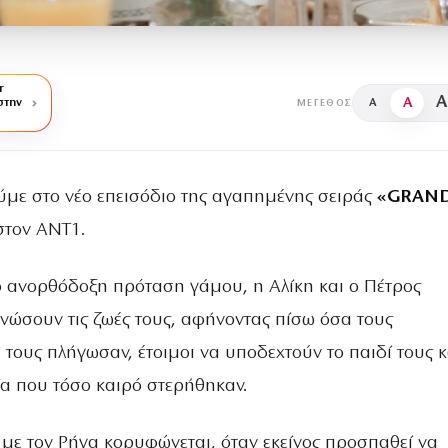
r
A
A
στην
A
ΜΈΓΕΘΟΣ
ύμε στο νέο επεισόδιο της αγαπημένης σειράς
«GRAN
τον ΑΝΤ1.
ο ανορθόδοξη πρόταση γάμου, η Αλίκη και ο Πέτρος
νώσουν τις ζωές τους, αφήνοντας πίσω όσα τους
τους πλήγωσαν, έτοιμοι να υποδεχτούν το παιδί τους κ
ία που τόσο καιρό στερήθηκαν.
 με τον Ρήγα κορυφώνεται, όταν εκείνος προσπαθεί να