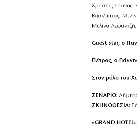
Χρήστος Σπανός, 
Βασιλώττος, Μελί
Μελίνα Λεφαντζή,
Guest star, ο Π
Πέτρος, ο Γιάνν
Στον ρόλο του Χ
ΣΕΝΑΡΙΟ
: Δήμητ
ΣΚΗΝΟΘΕΣΙΑ
: Γ
«GRAND HOTEL».