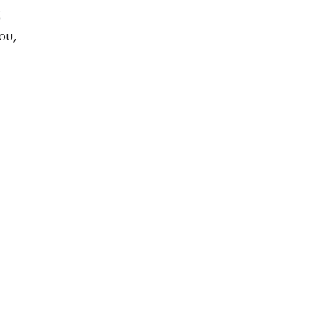
ς
ου,