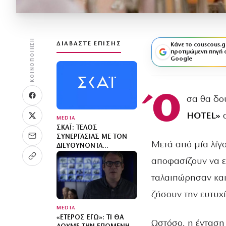
ΚΟΙΝΟΠΟΊΗΣΗ
ΔΙΑΒΆΣΤΕ ΕΠΊΣΗΣ
Κάνε το couscous.g
προτιμώμενη πηγή 
Google
Ό
σα θα δο
HOTEL»
σ
MEDIA
ΣΚΑΪ: ΤΈΛΟΣ
ΣΥΝΕΡΓΑΣΊΑΣ ΜΕ ΤΟΝ
Μετά από μία λίγ
ΔΙΕΥΘΎΝΟΝΤΑ
ΣΎΜΒΟΥΛΟ ΓΡΗΓΌΡΗ
αποφασίζουν να ε
ΔΗΜΗΤΡΙΆΔΗ
ταλαιπώρησαν και 
ζήσουν την ευτυχ
MEDIA
«ΈΤΕΡΟΣ ΕΓΏ»: ΤΙ ΘΑ
Ωστόσο, η ένταση