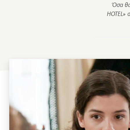
Όσα θα
HOTEL» σ